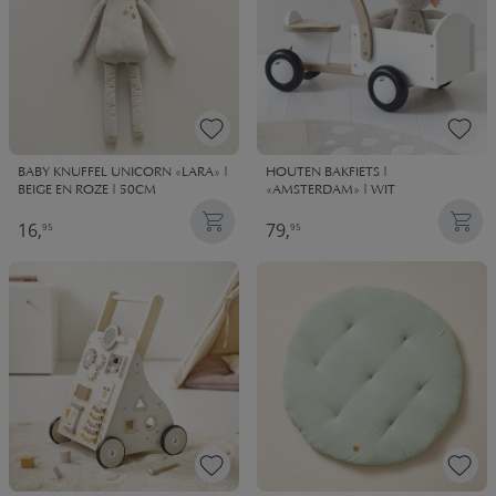
BABY KNUFFEL UNICORN «LARA» |
HOUTEN BAKFIETS |
BEIGE EN ROZE | 50CM
«AMSTERDAM» | WIT
16,
79,
95
95