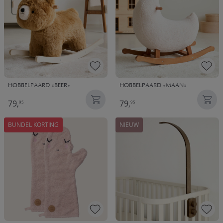
HOBBELPAARD «BEER»
HOBBELPAARD «MAAN»
79,
79,
95
95
BUNDEL KORTING
NIEUW