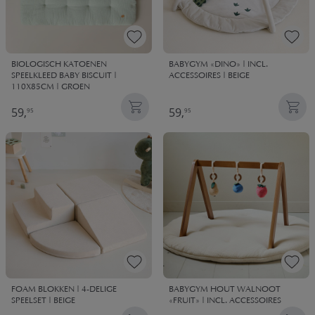
BIOLOGISCH KATOENEN
BABYGYM «DINO» | INCL.
SPEELKLEED BABY BISCUIT |
ACCESSOIRES | BEIGE
110X85CM | GROEN
59,
59,
95
95
FOAM BLOKKEN | 4-DELIGE
BABYGYM HOUT WALNOOT
SPEELSET | BEIGE
«FRUIT» | INCL. ACCESSOIRES