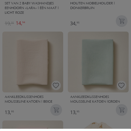
SET VAN 2 BABY WASHANDJES
HOUTEN MOBIELHOUDER |
EENHOORN «LARA» | ÉÉN MAAT |
DONKERBRUIN
LICHT ROZE
14,
19,
34,
94
90
95
AANKLEEDKUSSENHOES
AANKLEEDKUSSENHOES
MOUSSELINE KATOEN | BEIGE
MOUSSELINE KATOEN |GROEN
13,
13,
95
95