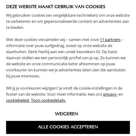
DEZE WEBSITE MAAKT GEBRUIK VAN COOKIES
Wij gebruiken cookies (en vergelijkbare technieken) om onze website
te verbeteren en om gepersonaliseerde content en advertenties aan
te bieden.
Met deze cookies verzamelen wij – samen met onze
11 partners
–
informatie over jouw surfgedrag, zowel op onze website als
daarbuiten. Denk hierbij aan een uniek bezoekers ID. Op basis
daarvan stellen we een persoonlijk profiel van je op. Zo kunnen we
AANKLEEDKUSSENHOES
JOLLEIN - BABY SLAAPZAK
MOUSSELINE KATOEN | ROZE
NEWBORN 60CM TEDDY BEAR
de website en onze communicatie beter afstemmen op jouw
voorkeuren en kunnen we je advertenties laten zien die aansluiten
13,
49,
95
99
bij jouw interesses.
Wil jij je voorkeuren wijzigen? Je vindt de cookie-instellingen in de
footer van de website. Voor meer informatie, lees ons
privacy-
en
cookiebeleid.
Toon cookiedetails.
WEIGEREN
ALLE COOKIES ACCEPTEREN