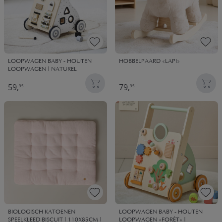
LOOPWAGEN BABY - HOUTEN
HOBBELPAARD «LAPI»
LOOPWAGEN | NATUREL
59,
79,
95
95
BIOLOGISCH KATOENEN
LOOPWAGEN BABY - HOUTEN
SPEELKLEED BISCUIT | 110X85CM |
LOOPWAGEN «FORÊT» |