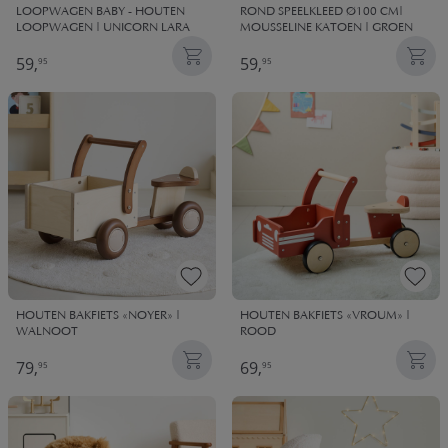
LOOPWAGEN BABY - HOUTEN
ROND SPEELKLEED Ø100 CM|
LOOPWAGEN | UNICORN LARA
MOUSSELINE KATOEN | GROEN
59,
59,
95
95
HOUTEN BAKFIETS «NOYER» |
HOUTEN BAKFIETS «VROUM» |
WALNOOT
ROOD
79,
69,
95
95