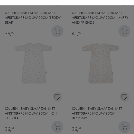
JOLLEIN - BABY SLAAPZAK MET
JOLLEIN - BABY SLAAPZAK MET
AFRITSBARE MOUW 90CM TEDDY
AFRITSBARE MOUW 90CM - MIFFY
BEAR
AND FRIENDS
36,
41,
99
99
JOLLEIN - BABY SLAAPZAK MET
JOLLEIN - BABY SLAAPZAK MET
AFRITSBARE MOUW 90CM - ON
AFRITSBARE MOUW 90CM -
THE GO
BLOOMY
36,
36,
99
99