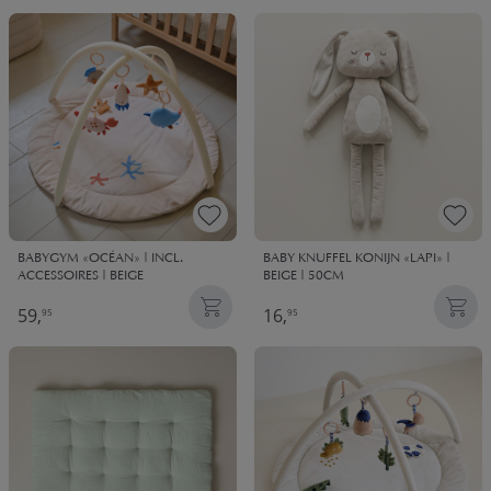
BABYGYM «OCÉAN» | INCL.
BABY KNUFFEL KONIJN «LAPI» |
ACCESSOIRES | BEIGE
BEIGE | 50CM
59,
16,
95
95