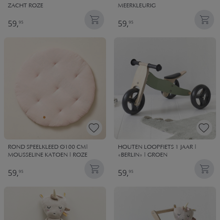
ZACHT ROZE
MEERKLEURIG
59,
59,
95
95
ROND SPEELKLEED Ø100 CM|
HOUTEN LOOPFIETS 1 JAAR |
MOUSSELINE KATOEN | ROZE
«BERLIN» | GROEN
59,
59,
95
95