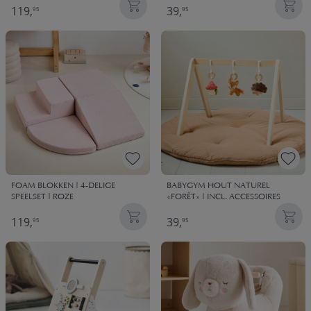
119,
39,
95
95
FOAM BLOKKEN | 4-DELIGE
BABYGYM HOUT NATUREL
SPEELSET | ROZE
«FORÊT» | INCL. ACCESSOIRES
119,
39,
95
95