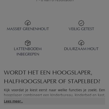
MASSIEF GRENENHOUT
VEILIG GETEST
LATTENBODEM
DUURZAAM HOUT
INBEGREPEN
WORDT HET EEN HOOGSLAPER,
HALFHOOGSLAPER OF STAPELBED?
Kijk voordat je kiest eerst naar welke functies je zoekt. Een
hoogslaper combineert een kinderbureau, kinderbed en kast,
zoals de Ombre die bed, bureau én kast binnen 2,5 m²
Lees meer..
samenbrengt. Een halfhoogslaper ligt lager en combineert