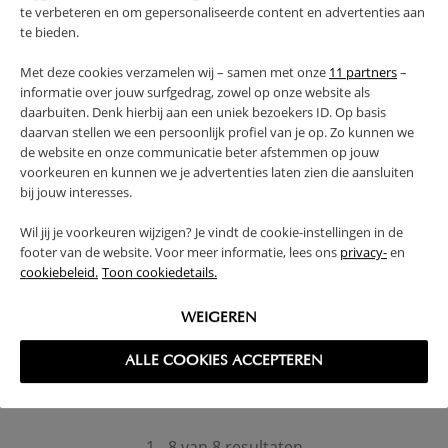
399,
599,
te verbeteren en om gepersonaliseerde content en advertenties aan
te bieden.
Met deze cookies verzamelen wij – samen met onze
11 partners
–
informatie over jouw surfgedrag, zowel op onze website als
daarbuiten. Denk hierbij aan een uniek bezoekers ID. Op basis
daarvan stellen we een persoonlijk profiel van je op. Zo kunnen we
de website en onze communicatie beter afstemmen op jouw
voorkeuren en kunnen we je advertenties laten zien die aansluiten
bij jouw interesses.
Wil jij je voorkeuren wijzigen? Je vindt de cookie-instellingen in de
footer van de website. Voor meer informatie, lees ons
privacy-
en
STAPELBED 200X90 «NUAGE»
HOUTEN STAPELBED «PLUME» |
90 X 200 CM | NATUREL
cookiebeleid.
Toon cookiedetails.
449,
549,
95
95
WEIGEREN
ALLE COOKIES ACCEPTEREN
1 - 8 van 8 resultaten