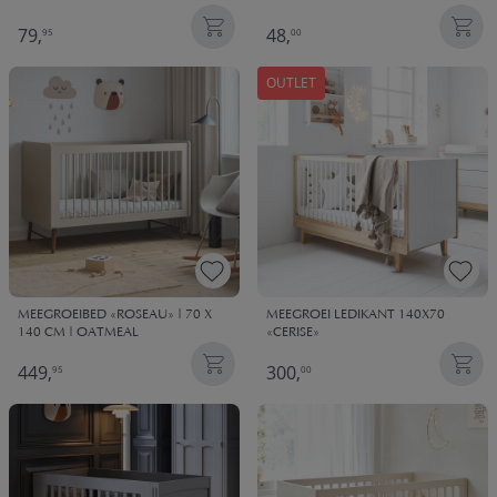
79,
48,
95
00
OUTLET
MEEGROEIBED «ROSEAU» | 70 X
MEEGROEI LEDIKANT 140X70
140 CM | OATMEAL
«CERISE»
449,
300,
95
00