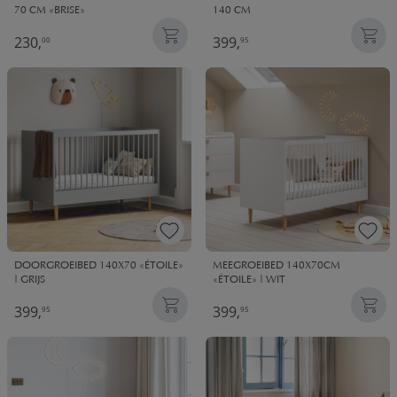
140 CM
70 CM «BRISE»
230,
399,
00
95
DOORGROEIBED 140X70 «ÉTOILE»
MEEGROEIBED 140X70CM
| GRIJS
«ÉTOILE» | WIT
399,
399,
95
95