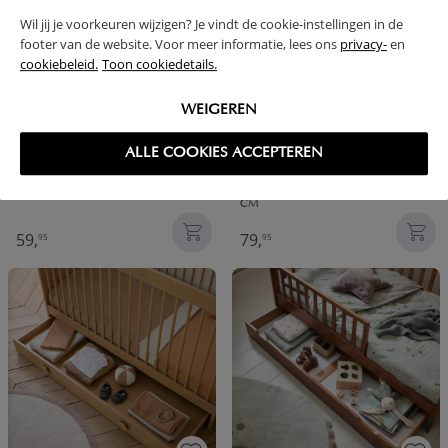
Wil jij je voorkeuren wijzigen? Je vindt de cookie-instellingen in de
footer van de website. Voor meer informatie, lees ons
privacy-
en
cookiebeleid.
Toon cookiedetails.
WEIGEREN
ALLE COOKIES ACCEPTEREN
BEDHEKJE | 90 X 38 CM | WIT
ONDERSCHUIFLADE VOOR
MEEGROEIBED «CHÊNE» | 70 X 140
CM
59,
79,
95
95