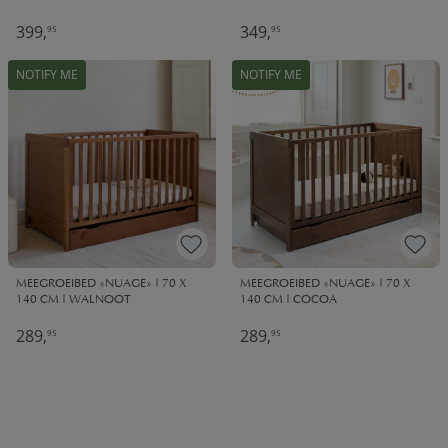
399,
349,
95
95
NOTIFY ME
NOTIFY ME
MEEGROEIBED «NUAGE» | 70 X
MEEGROEIBED «NUAGE» | 70 X
140 CM | WALNOOT
140 CM | COCOA
289,
289,
95
95