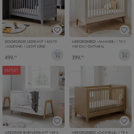
DOORGROEI LEDIKANT 140X70
MEEGROEIBED «AMANDE» | 70 X
«MILENNE» | LICHT GRIJS
140 CM | OATMEAL
499,
399,
95
95
OUTLET
MEEGROEIBED «CANNELLE» | 70 X
MEEGROEI BABYLEDIKANT 140 X