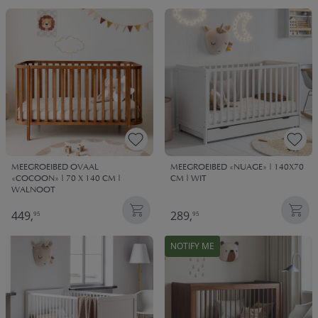
MEEGROEIBED OVAAL
MEEGROEIBED «NUAGE» | 140X70
«COCOON» | 70 X 140 CM |
CM | WIT
WALNOOT
449,
289,
95
95
NOTIFY ME