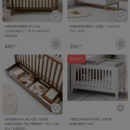
MEEGROEIBED OVAAL
MEEGROEIBED «SOIE» | 140X70
«COCOON» | 70 X 140 CM |
CM | WIT
COCOA
449,
350,
95
00
OUTLET
ONDERSCHUIFLADE VOOR
VERSCHOONTAFEL VOOR
MEEGROEI- PEUTERBED | 70 X 140
BABYBED | WIT
CM | COCOA