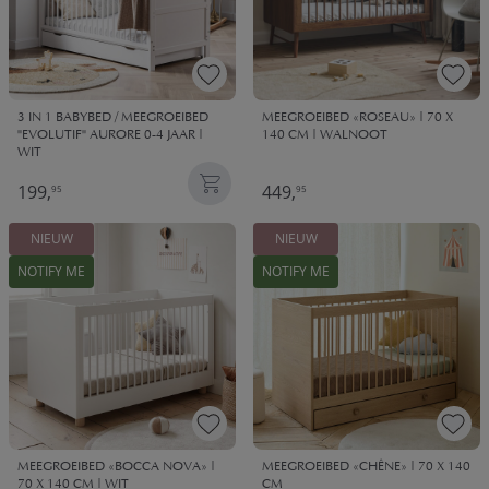
3 IN 1 BABYBED / MEEGROEIBED
MEEGROEIBED «ROSEAU» | 70 X
"EVOLUTIF" AURORE 0-4 JAAR |
140 CM | WALNOOT
WIT
199,
449,
95
95
NIEUW
NIEUW
NOTIFY ME
NOTIFY ME
MEEGROEIBED «BOCCA NOVA» |
MEEGROEIBED «CHÊNE» | 70 X 140
70 X 140 CM | WIT
CM