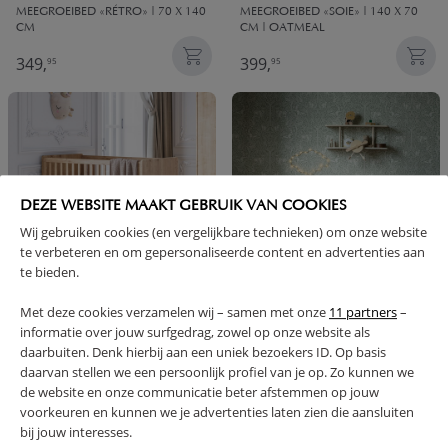
MEEGROEIBED «RÉTRO» | 70 X 140
MEEGROEIBED «SOIE» | 140 X 70
CM
CM | OATMEAL
349,
399,
95
95
DEZE WEBSITE MAAKT GEBRUIK VAN COOKIES
Wij gebruiken cookies (en vergelijkbare technieken) om onze website
te verbeteren en om gepersonaliseerde content en advertenties aan
te bieden.
Met deze cookies verzamelen wij – samen met onze
11 partners
–
DOORGROEI LEDIKANT 140X70 |
BEDHEKJE | 90 X 38 CM | NATUREL
informatie over jouw surfgedrag, zowel op onze website als
«VINTAGE»
daarbuiten. Denk hierbij aan een uniek bezoekers ID. Op basis
499,
59,
95
95
daarvan stellen we een persoonlijk profiel van je op. Zo kunnen we
de website en onze communicatie beter afstemmen op jouw
voorkeuren en kunnen we je advertenties laten zien die aansluiten
bij jouw interesses.