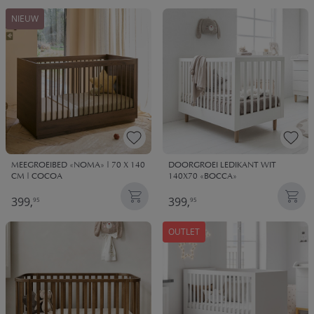
NIEUW
MEEGROEIBED «NOMA» | 70 X 140
DOORGROEI LEDIKANT WIT
CM | COCOA
140X70 «BOCCA»
399,
399,
95
95
OUTLET