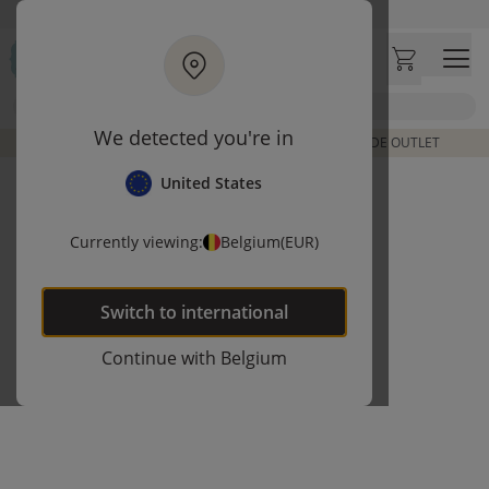
Ga naar hoofdinhoud
Bezoek onze concept store
Klantbeoordelingen
4,50/5
Zoek
We detected you're in
DE LAATSTE ITEMS UIT VORIGE COLLECTIES | SHOP DE OUTLET
United States
Currently viewing:
Belgium
(EUR)
Switch to
international
Continue with
Belgium