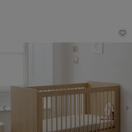
MEEGROEIBED «CANNELLE» | 70 X 140 CM
399,
95
KLIK EN BESTEL
Op voorraad
Kies een matras met 10 € korting