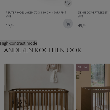
PEUTER HOESLAKEN 70 X 140 CM «SAFARI» |
DEKBEDOVERTREKSET 14
WIT
WIT
17,
49,
95
95
High-contrast mode
ANDEREN KOCHTEN OOK
NIEUW