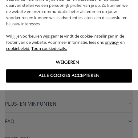
daarvan stellen we een persoonlijk profiel van je op. Zo kunnen we
1 JAAR GARANTIE
de website en onze communicatie beter afstemmen op jouw
VOLDOET AAN EN-VEILIGHEIDSNORM
voorkeuren en kunnen we je advertenties laten zien die aansluiten
bij jouw interesses.
VERVAARDIGD IN EUROPA
SOLIDE CONSTRUCTIE
INCLUSIEF STEVIGE LATTENBODEM
Wil jij je voorkeuren wijzigen? Je vindt de cookie-instellingen in de
IN HOOGTE VERSTELBAAR
footer van de website. Voor meer informatie, lees ons
privacy-
en
cookiebeleid.
Toon cookiedetails.
(Lees verder)
WEIGEREN
WAARSCHUWING
ALLE COOKIES ACCEPTEREN
PRODUCTEIGENSCHAPPEN
PLUS- EN MINPUNTEN
FAQ