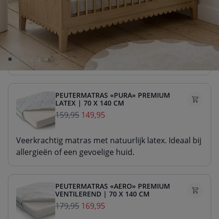
PEUTERMATRAS «NOVA» PREMIUM
SCHUIM | 70 X 140 CM
99,95
89,95
Stevig matras van duurzaam schuim. Voor goede
ondersteuning van de slaaphouding.
PEUTERMATRAS «PURA» PREMIUM
LATEX | 70 X 140 CM
159,95
149,95
Veerkrachtig matras met natuurlijk latex. Ideaal bij
allergieën of een gevoelige huid.
PEUTERMATRAS «AERO» PREMIUM
VENTILEREND | 70 X 140 CM
179,95
169,95