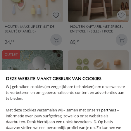
HOUTEN MAKE UP SET «KIT DE
HOUTEN KAPTAFEL MET SPIEGEL
BEAUTÉ D' AMÉLIE»
EN STOEL | «BELLE» | ROZE
24,
89,
95
95
OUTLET
DEZE WEBSITE MAAKT GEBRUIK VAN COOKIES
Wij gebruiken cookies (en vergelijkbare technieken) om onze website
te verbeteren en om gepersonaliseerde content en advertenties aan
te bieden.
Met deze cookies verzamelen wij – samen met onze
11 partners
–
informatie over jouw surfgedrag, zowel op onze website als
KINDER KAPTAFEL VAN HOUT |
HOUTEN SPA SET «KIT DE
«BELLE» | WIT | MET SPIEGEL EN
DÉTENTE D'AMÉLIE»
daarbuiten. Denk hierbij aan een uniek bezoekers ID. Op basis
STOEL
daarvan stellen we een persoonlijk profiel van je op. Zo kunnen we