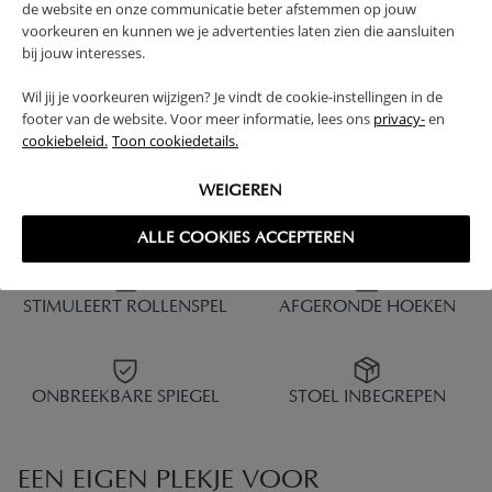
de website en onze communicatie beter afstemmen op jouw
70,
24,
00
95
voorkeuren en kunnen we je advertenties laten zien die aansluiten
bij jouw interesses.
Wil jij je voorkeuren wijzigen? Je vindt de cookie-instellingen in de
footer van de website. Voor meer informatie, lees ons
privacy-
en
cookiebeleid.
Toon cookiedetails.
1 - 6 van 6 resultaten
WEIGEREN
ALLE COOKIES ACCEPTEREN
STIMULEERT ROLLENSPEL
AFGERONDE HOEKEN
ONBREEKBARE SPIEGEL
STOEL INBEGREPEN
EEN EIGEN PLEKJE VOOR