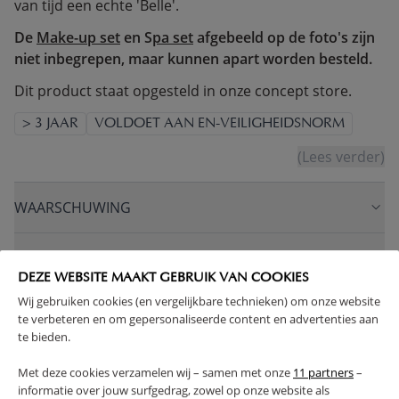
van tijd een echte 'Belle'.
De
Make-up set
en S
pa set
afgebeeld op de foto's zijn
niet inbegrepen, maar kunnen apart worden besteld.
Dit product staat opgesteld in onze concept store.
> 3 JAAR
VOLDOET AAN EN-VEILIGHEIDSNORM
(Lees verder)
WAARSCHUWING
PRODUCTEIGENSCHAPPEN
DEZE WEBSITE MAAKT GEBRUIK VAN COOKIES
Wij gebruiken cookies (en vergelijkbare technieken) om onze website
PLUS- EN MINPUNTEN
te verbeteren en om gepersonaliseerde content en advertenties aan
te bieden.
FAQ
Met deze cookies verzamelen wij – samen met onze
11 partners
–
informatie over jouw surfgedrag, zowel op onze website als