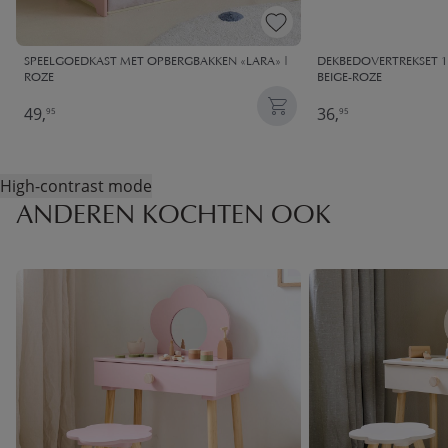
SPEELGOEDKAST MET OPBERGBAKKEN «LARA» |
DEKBEDOVERTREKSET 12
ROZE
BEIGE-ROZE
49,
36,
95
95
High-contrast mode
ANDEREN KOCHTEN OOK