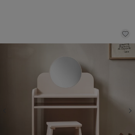
HOUTEN KAPTAFEL MET SPIEGEL EN STOEL |
«BELLE» | ROZE
89,
95
KLIK EN BESTEL
Op voorraad