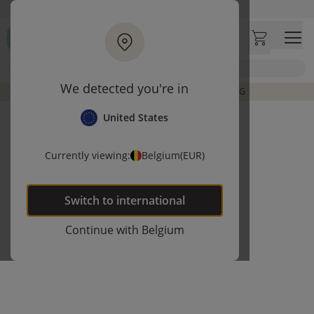
Ga naar hoofdinhoud
Bezoek onze concept store
Klantbeoordelingen
4,50/5
Zoek
We detected you're in
BACK TO SCHOOL DEALS: TOT 15% KORTING
United States
Currently viewing:
Belgium
(EUR)
Switch to
international
Continue with
Belgium