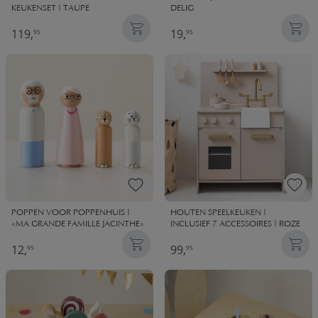
KEUKENSET | TAUPE
DELIG
119,
19,
95
95
POPPEN VOOR POPPENHUIS |
HOUTEN SPEELKEUKEN |
«MA GRANDE FAMILLE JACINTHE»
INCLUSIEF 7 ACCESSOIRES | ROZE
12,
99,
95
95