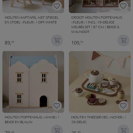
HOUTEN KAPTAFEL MET SPIEGEL
GROOT HOUTEN POPPENHUIS
EN STOEL «FLEUR» | OFF-WHITE
«FLEUR» | INCL. 19-DELIGE
MEUBELSET | 87 CM | BEIGE &
WALNOOT
89,
109,
95
95
HOUTEN POPPENHUIS «ANNIE» |
HOUTEN THEESERVIES «NOYER» |
BEIGE EN BLAUW
20-DELIG
95
95