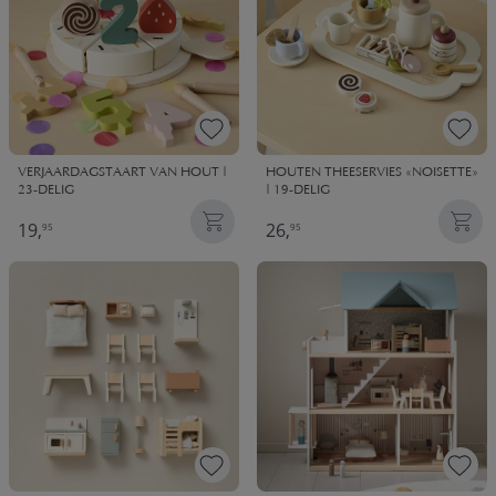
VERJAARDAGSTAART VAN HOUT |
HOUTEN THEESERVIES «NOISETTE»
23-DELIG
| 19-DELIG
19,
26,
95
95