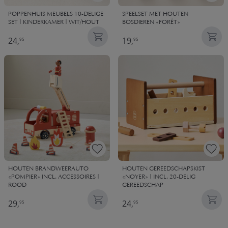
POPPENHUIS MEUBELS 10-DELIGE
SPEELSET MET HOUTEN
SET | KINDERKAMER | WIT/HOUT
BOSDIEREN «FORÊT»
24,
19,
95
95
HOUTEN BRANDWEERAUTO
HOUTEN GEREEDSCHAPSKIST
«POMPIER» INCL. ACCESSOIRES |
«NOYER» | INCL. 20-DELIG
ROOD
GEREEDSCHAP
29,
24,
95
95