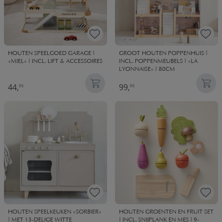
HOUTEN SPEELGOED GARAGE |
GROOT HOUTEN POPPENHUIS |
«MIEL» | INCL. LIFT & ACCESSOIRES
INCL. POPPENMEUBELS | «LA
LYONNAISE» | 80CM
44,
99,
95
95
HOUTEN SPEELKEUKEN «SORBIER»
HOUTEN GROENTEN EN FRUIT SET
| MET 13-DELIGE WITTE
| INCL. SNIJPLANK EN MES | 9-