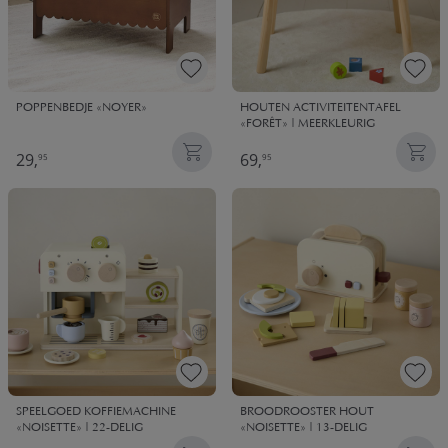
POPPENBEDJE «NOYER»
HOUTEN ACTIVITEITENTAFEL
«FORÊT» | MEERKLEURIG
29,
69,
95
95
SPEELGOED KOFFIEMACHINE
BROODROOSTER HOUT
«NOISETTE» | 22-DELIG
«NOISETTE» | 13-DELIG