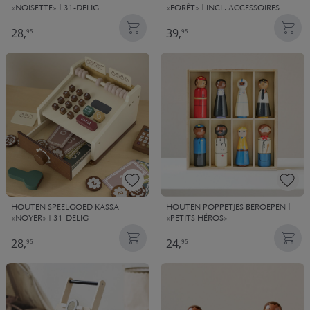
«NOISETTE» | 31-DELIG
«FORÊT» | INCL. ACCESSOIRES
28,
39,
95
95
HOUTEN SPEELGOED KASSA
HOUTEN POPPETJES BEROEPEN |
«NOYER» | 31-DELIG
«PETITS HÉROS»
28,
24,
95
95