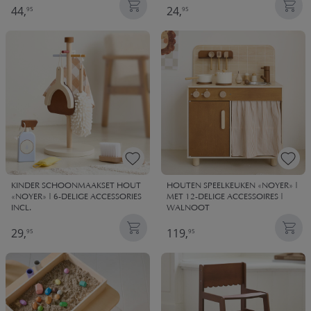
44,
24,
95
95
KINDER SCHOONMAAKSET HOUT
HOUTEN SPEELKEUKEN «NOYER» |
«NOYER» | 6-DELIGE ACCESSORIES
MET 12-DELIGE ACCESSOIRES |
INCL.
WALNOOT
29,
119,
95
95