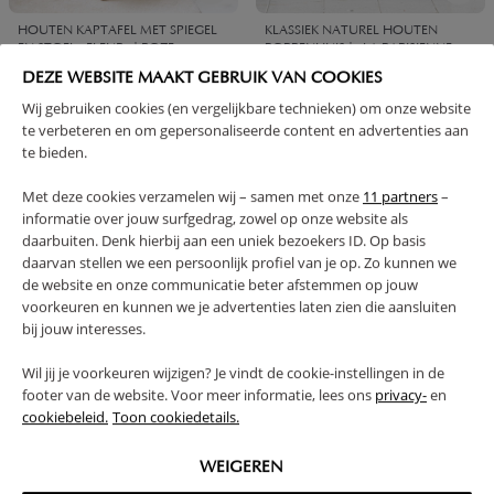
HOUTEN KAPTAFEL MET SPIEGEL
KLASSIEK NATUREL HOUTEN
EN STOEL «FLEUR» | ROZE
POPPENHUIS | «LA PARISIENNE»
DEZE WEBSITE MAAKT GEBRUIK VAN COOKIES
89,
99,
95
95
Wij gebruiken cookies (en vergelijkbare technieken) om onze website
te verbeteren en om gepersonaliseerde content en advertenties aan
te bieden.
Met deze cookies verzamelen wij – samen met onze
11 partners
–
informatie over jouw surfgedrag, zowel op onze website als
daarbuiten. Denk hierbij aan een uniek bezoekers ID. Op basis
daarvan stellen we een persoonlijk profiel van je op. Zo kunnen we
de website en onze communicatie beter afstemmen op jouw
voorkeuren en kunnen we je advertenties laten zien die aansluiten
bij jouw interesses.
BROODROOSTER HOUT «NOYER»
HOUTEN POPPENWAGEN |
Wil jij je voorkeuren wijzigen? Je vindt de cookie-instellingen in de
| 14-DELIG
NATUREL | LA PARISIENNE
footer van de website. Voor meer informatie, lees ons
privacy-
en
cookiebeleid.
Toon cookiedetails.
24,
39,
95
95
WEIGEREN