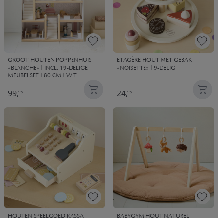
GROOT HOUTEN POPPENHUIS
ETAGÈRE HOUT MET GEBAK
«BLANCHE» | INCL. 19-DELIGE
«NOISETTE» | 9-DELIG
MEUBELSET | 80 CM | WIT
99,
24,
95
95
HOUTEN SPEELGOED KASSA
BABYGYM HOUT NATUREL