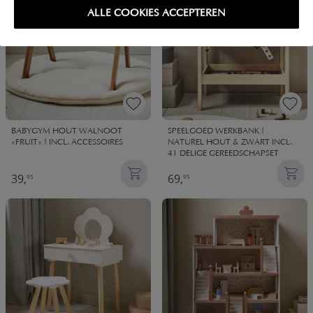
ALLE COOKIES ACCEPTEREN
BABYGYM HOUT WALNOOT
SPEELGOED WERKBANK |
«FRUIT» | INCL. ACCESSOIRES
NATUREL HOUT & ZWART INCL.
41 DELIGE GEREEDSCHAPSET
39,
69,
95
95