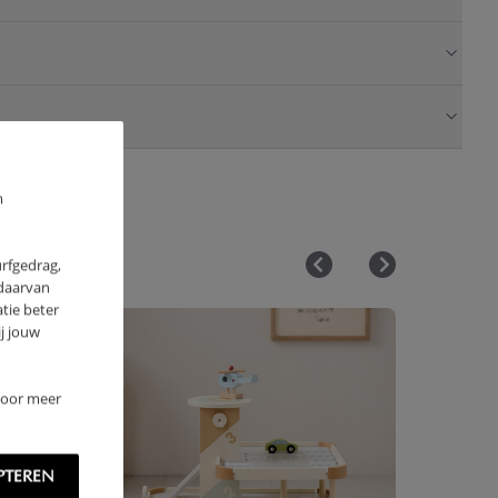
m
urfgedrag,
 daarvan
tie beter
j jouw
 Voor meer
PTEREN