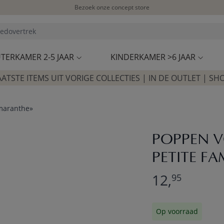
Bezoek onze concept store
Klantbeoordelingen
4,54/5
TERKAMER 2-5 JAAR
KINDERKAMER >6 JAAR
AATSTE ITEMS UIT VORIGE COLLECTIES | IN DE OUTLET | SH
maranthe»
POPPEN V
PETITE F
12,
95
Op voorraad