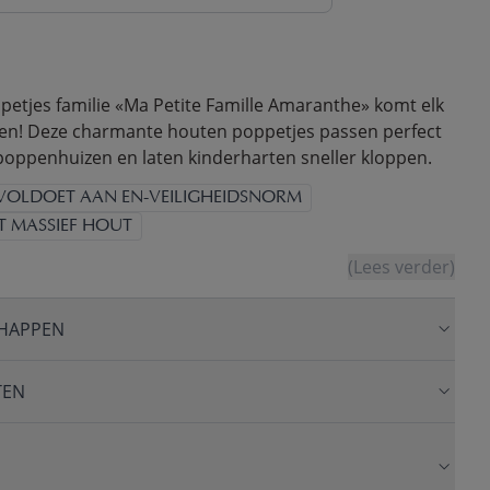
etjes familie «Ma Petite Famille Amaranthe» komt elk
ven! Deze charmante houten poppetjes passen perfect
 poppenhuizen en laten kinderharten sneller kloppen.
VOLDOET AAN EN-VEILIGHEIDSNORM
T MASSIEF HOUT
(Lees verder)
HAPPEN
TEN