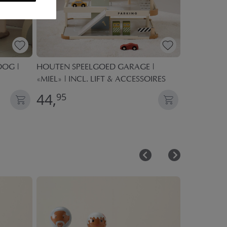
OOG |
HOUTEN SPEELGOED GARAGE |
DEKBEDOVE
«MIEL» | INCL. LIFT & ACCESSOIRES
«DINO» | G
44,
36,
95
95