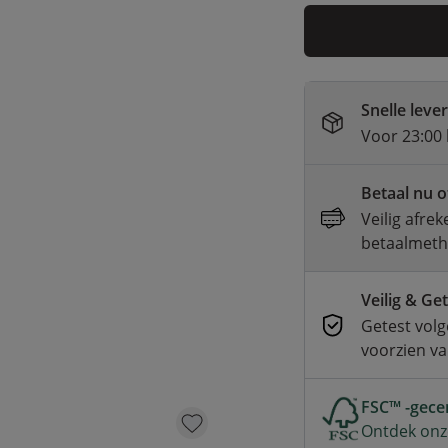
Snelle leve
Voor 23:00 
Betaal nu o
Veilig afre
betaalmet
Veilig & Ge
Getest volg
voorzien v
FSC™ -gecer
Ontdek onz