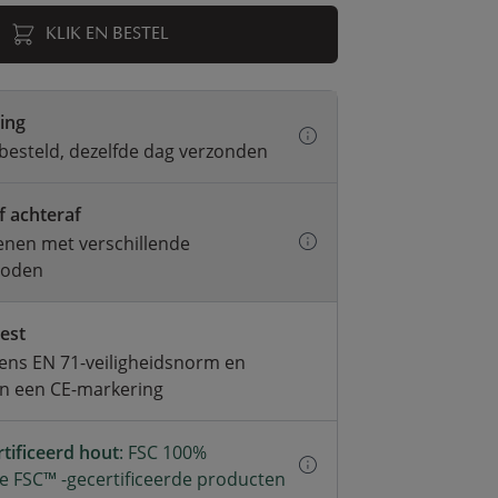
KLIK EN BESTEL
ring
besteld, dezelfde dag verzonden
f achteraf
kenen met verschillende
hoden
test
ens EN 71-veiligheidsnorm en
an een CE-markering
tificeerd hout
: FSC 100%
e FSC™ -gecertificeerde producten