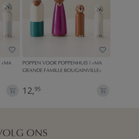
| «MA
POPPEN VOOR POPPENHUIS | «MA
POPPENHUI
GRANDE FAMILLE BOUGAINVILLE»
DELIGE SE
12,
34,
95
95
VOLG ONS