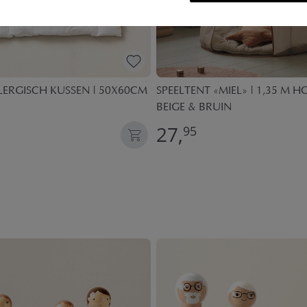
LERGISCH KUSSEN | 50X60CM
SPEELTENT «MIEL» | 1,35 M H
BEIGE & BRUIN
27,
95