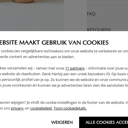
FAQ
RETOUREN
EBSITE MAAKT GEBRUIK VAN COOKIES
 cookies (en vergelijkbare technieken) om onze website te verbeteren en o
erde content en advertenties aan te bieden.
kies verzamelen wij – samen met onze
11 partners
– informatie over jouw s
 website als daarbuiten. Denk hierbij aan een uniek bezoekers ID. Op basis
n persoonlijk profiel van je op. Zo kunnen we de website en onze communica
jouw voorkeuren en kunnen we je advertenties laten zien die aansluiten bi
rkeuren wijzigen? Je vindt de cookie-instellingen in de footer van de website.
ees ons
privacy-
en
cookiebeleid.
Toon cookiedetails.
WEIGEREN
ALLE COOKIES ACCE