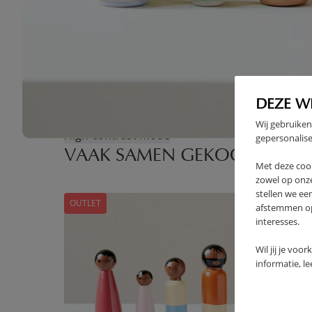
DEZE W
Wij gebruiken
High-contrast mode
gepersonalise
VAAK SAMEN GEKOCHT
Met deze coo
zowel op onze
stellen we ee
OUTLET
afstemmen op 
interesses.
Wil jij je voo
informatie, l