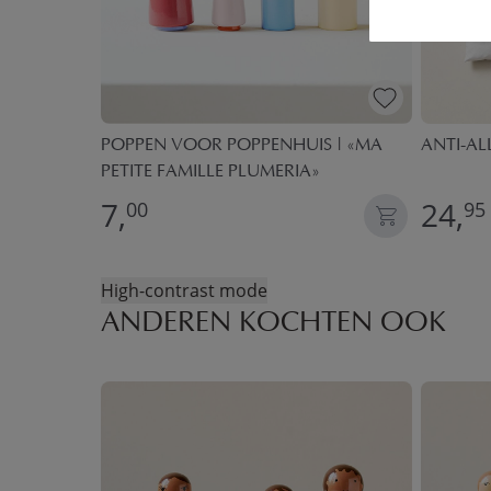
INO» |
POPPEN VOOR POPPENHUIS | «MA
ANTI-AL
PETITE FAMILLE PLUMERIA»
7,
24,
00
95
High-contrast mode
ANDEREN KOCHTEN OOK