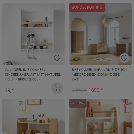
BUNDEL KORTING
WANDREK BABYKAMER /
BABYKAMER «JAPANDI» 3-DELIG |
KINDERKAMER WIT MET NATUREL
MEEGROEIBED, COMMODE EN
HOUT «BRISE/CERISE»
KAST
1699,
39,
1899,
94
95
85
NIEUW