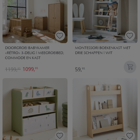
DOORGROEI BABYKAMER
MONTESSORI BOEKENKAST MET
«RÉTRO» 3-DELIG | MEEGROEIBED,
DRIE SCHAPPEN | WIT
COMMODE EN KAST
1099,
1199,
59,
95
85
95