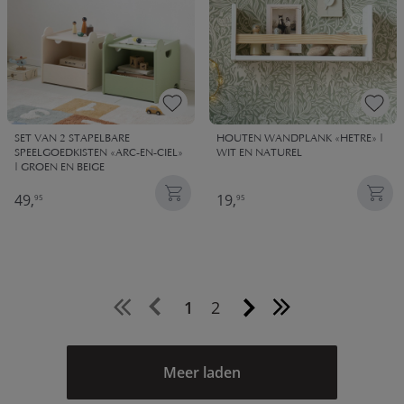
SET VAN 2 STAPELBARE
HOUTEN WANDPLANK «HETRE» |
SPEELGOEDKISTEN «ARC-EN-CIEL»
WIT EN NATUREL
| GROEN EN BEIGE
49,
19,
95
95
1
2
Meer laden