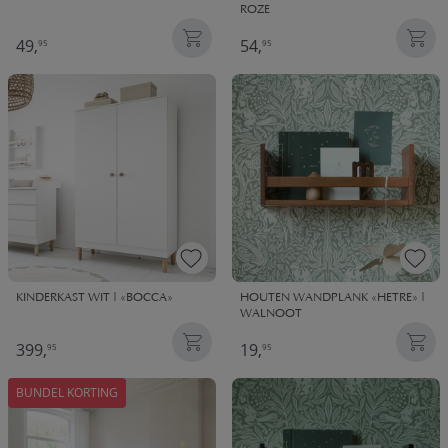
ROZE
49,
54,
95
95
KINDERKAST WIT | «BOCCA»
HOUTEN WANDPLANK «HETRE» |
WALNOOT
399,
19,
95
95
BUNDEL KORTING