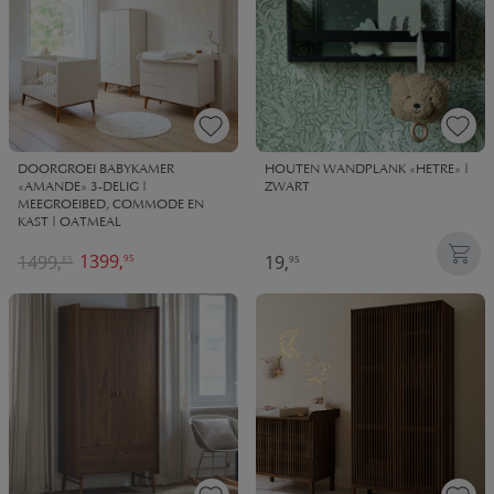
DOORGROEI BABYKAMER
HOUTEN WANDPLANK «HETRE» |
«AMANDE» 3-DELIG |
ZWART
MEEGROEIBED, COMMODE EN
KAST | OATMEAL
1399,
1499,
19,
95
85
95