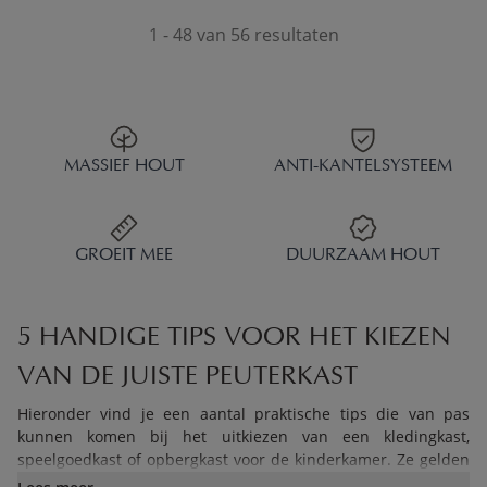
1 - 48 van 56 resultaten
MASSIEF HOUT
ANTI-KANTELSYSTEEM
GROEIT MEE
DUURZAAM HOUT
5 HANDIGE TIPS VOOR HET KIEZEN
VAN DE JUISTE PEUTERKAST
Hieronder vind je een aantal praktische tips die van pas
kunnen komen bij het uitkiezen van een kledingkast,
speelgoedkast of opbergkast voor de kinderkamer. Ze gelden
voor elke kast, van een grote kledingkast tot een lage