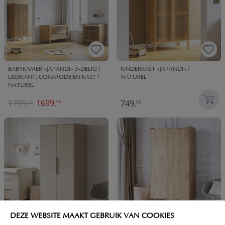
BABYKAMER «JAPANDI» 3-DELIG |
KINDERKAST «JAPANDI» |
LEDIKANT, COMMODE EN KAST |
NATUREL
NATUREL
1699,
1799,
749,
95
85
95
DEZE WEBSITE MAAKT GEBRUIK VAN COOKIES