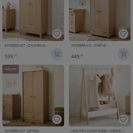
KINDERKAST «CANNELLE»
KINDERKAST «CHÊNE»
599,
449,
95
95
NIEUW
KINDERKAST «RÉTRO»
HOUTEN KLEDINGREK «CERISE» |