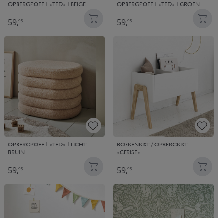
OPBERGPOEF | «TED» | BEIGE
OPBERGPOEF | «TED» | GROEN
59,
59,
95
95
OPBERGPOEF | «TED» | LICHT
BOEKENKIST / OPBERGKIST
BRUIN
«CERISE»
59,
59,
95
95