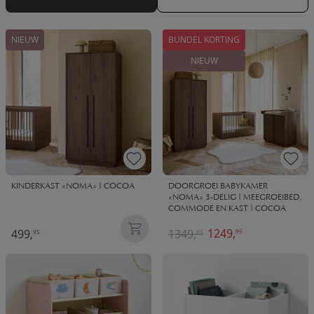
NIEUW
BUNDEL KORTING
NIEUW
KINDERKAST «NOMA» | COCOA
DOORGROEI BABYKAMER
«NOMA» 3-DELIG | MEEGROEIBED,
COMMODE EN KAST | COCOA
1249,
499,
1349,
95
95
85