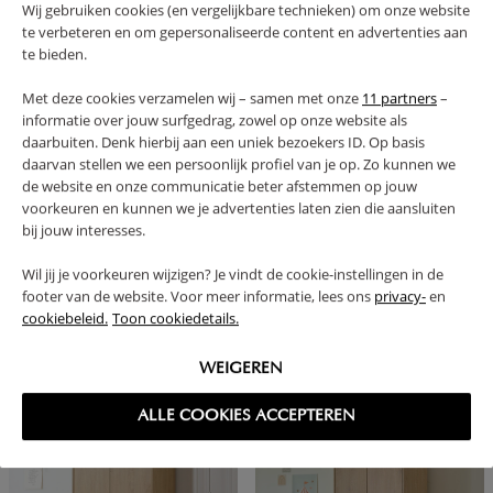
Wij gebruiken cookies (en vergelijkbare technieken) om onze website
KINDERKAST «SOIE» | OATMEAL
KINDERKAST «VINTAGE»
te verbeteren en om gepersonaliseerde content en advertenties aan
499,
549,
95
95
te bieden.
Met deze cookies verzamelen wij – samen met onze
11 partners
–
informatie over jouw surfgedrag, zowel op onze website als
daarbuiten. Denk hierbij aan een uniek bezoekers ID. Op basis
daarvan stellen we een persoonlijk profiel van je op. Zo kunnen we
de website en onze communicatie beter afstemmen op jouw
voorkeuren en kunnen we je advertenties laten zien die aansluiten
bij jouw interesses.
Wil jij je voorkeuren wijzigen? Je vindt de cookie-instellingen in de
footer van de website. Voor meer informatie, lees ons
privacy-
en
cookiebeleid.
Toon cookiedetails.
3 DEURS KLEDINGKAST «BOCCA» |
KINDERKAST «AMANDE» |
WIT
OATMEAL
WEIGEREN
699,
599,
95
95
ALLE COOKIES ACCEPTEREN
NIEUW