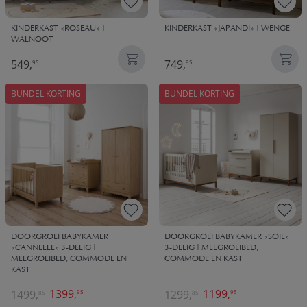
KINDERKAST «ROSEAU» |
KINDERKAST «JAPANDI» | WENGE
WALNOOT
549,
749,
95
95
BUNDEL KORTING
BUNDEL KORTING
DOORGROEI BABYKAMER
DOORGROEI BABYKAMER «SOIE»
«CANNELLE» 3-DELIG |
3-DELIG | MEEGROEIBED,
MEEGROEIBED, COMMODE EN
COMMODE EN KAST
KAST
1399,
1199,
1499,
1299,
95
95
85
85