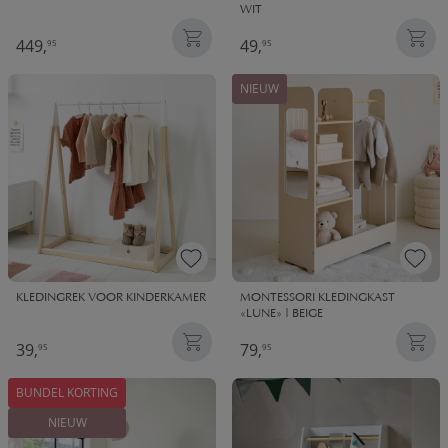
WIT
449,
49,
95
95
NIEUW
KLEDINGREK VOOR KINDERKAMER
MONTESSORI KLEDINGKAST
«LUNE» | BEIGE
39,
79,
95
95
BUNDEL KORTING
NIEUW