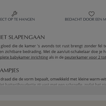
RECT OP TE HANGEN
BEDACHT DOOR EEN 
HET SLAPENGAAN
ed die de kamer 's avonds tot rust brengt zonder fel te s
n zichtbare bedrading. Met de aan/uit-schakelaar doe je het 
lete babykamer inrichting
als in de
peuterkamer voor 2 tot
AMPJES
raad die de vorm bepaalt, omwikkeld met kleine warm-witte 
Het batterijhoudertje zit vast met een schroefje, zodat het 
PAST