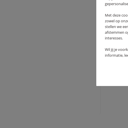
gepersonalise
Met deze coo
zowel op onze
stellen we ee
afstemmen op 
interesses.
Wil jij je voo
informatie, l
KIN
24