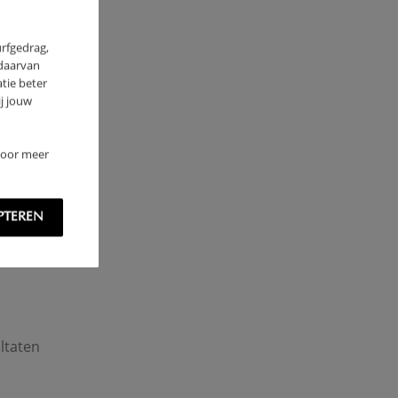
urfgedrag,
 daarvan
tie beter
j jouw
 Voor meer
PTEREN
ultaten