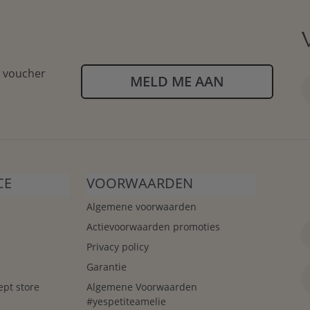
igen wandje kunt samenstellen. Kijk bij het kiezen naar de 
mooi naast het bed
commode
n voucher
MELD ME AAN
ootste, als blikvanger op een lege muur
 lampje met
ons houten speelgoed
of stel een compleet set
CE
VOORWAARDEN
Algemene voorwaarden
Actievoorwaarden promoties
Privacy policy
Garantie
ept store
Algemene Voorwaarden
#yespetiteamelie