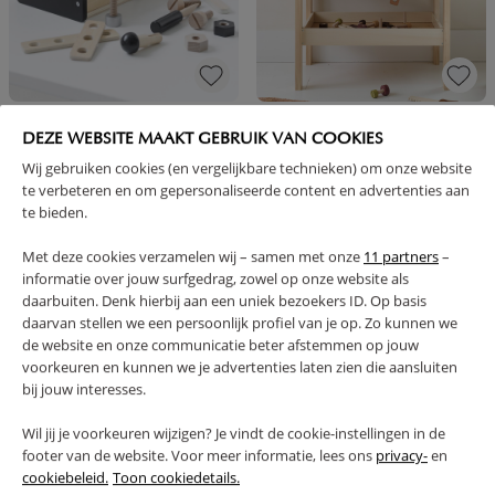
SPEELGOED GEREEDSCHAPSKIST
SPEELGOED WERKBANK «NOYER» |
MET 23 STUKS GEREEDSCHAP |
INCL. 34-DELIGE GEREEDSCHAPSET
DEZE WEBSITE MAAKT GEBRUIK VAN COOKIES
NATUREL HOUT MET ZWART
| WALNOOT
Wij gebruiken cookies (en vergelijkbare technieken) om onze website
te verbeteren en om gepersonaliseerde content en advertenties aan
24,
89,
95
95
te bieden.
Met deze cookies verzamelen wij – samen met onze
11 partners
–
informatie over jouw surfgedrag, zowel op onze website als
daarbuiten. Denk hierbij aan een uniek bezoekers ID. Op basis
daarvan stellen we een persoonlijk profiel van je op. Zo kunnen we
de website en onze communicatie beter afstemmen op jouw
1 - 4 van 4 resultaten
voorkeuren en kunnen we je advertenties laten zien die aansluiten
bij jouw interesses.
Wil jij je voorkeuren wijzigen? Je vindt de cookie-instellingen in de
footer van de website. Voor meer informatie, lees ons
privacy-
en
cookiebeleid.
Toon cookiedetails.
DUURZAAM HOUT
STIMULEERT MOTORIEK