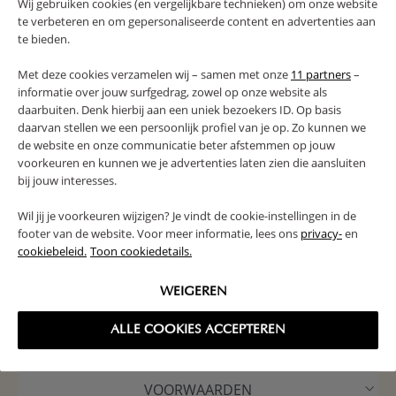
Wij gebruiken cookies (en vergelijkbare technieken) om onze website
te verbeteren en om gepersonaliseerde content en advertenties aan
te bieden.
NIEUWSBRIEF
Met deze cookies verzamelen wij – samen met onze
11 partners
–
Schrijf je in voor onze nieuwsbrief en maak kans op een voucher ter
informatie over jouw surfgedrag, zowel op onze website als
waarde van 150€
daarbuiten. Denk hierbij aan een uniek bezoekers ID. Op basis
daarvan stellen we een persoonlijk profiel van je op. Zo kunnen we
MELD ME AAN
de website en onze communicatie beter afstemmen op jouw
voorkeuren en kunnen we je advertenties laten zien die aansluiten
bij jouw interesses.
Wil jij je voorkeuren wijzigen? Je vindt de cookie-instellingen in de
footer van de website. Voor meer informatie, lees ons
privacy-
en
cookiebeleid.
Toon cookiedetails.
WEIGEREN
PETITE AMÉLIE
ALLE COOKIES ACCEPTEREN
KLANTENSERVICE
VOORWAARDEN