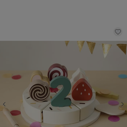
VERJAARDAGSTAART VAN HOUT | 23-DELIG
19,
95
KLIK EN BESTEL
Op voorraad
Snelle levering