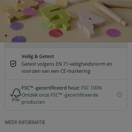
Voor 23:00 besteld, dezelfde dag
verzonden
Betaal nu of achteraf
Veilig afrekenen met verschillende
betaalmethoden
Veilig & Getest
Getest volgens EN 71-veiligheidsnorm en
voorzien van een CE-markering
FSC™ -gecertificeerd hout
: FSC 100%
Ontdek onze FSC™ -gecertificeerde
producten
MEER INFORMATIE