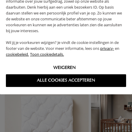
FAQ
informatie over jouw surfgedrag, zowel op onze website als
daarbuiten. Denk hierbij aan een uniek bezoekers ID. Op basis
daarvan stellen we een persoonlijk profiel van je op. Zo kunnen we
RETOUREN
de website en onze communicatie beter afstemmen op jouw
voorkeuren en kunnen we je advertenties laten zien die aansluiten
bij jouw interesses.
Wil jij je voorkeuren wijzigen? Je vindt de cookie-instellingen in de
footer van de website. Voor meer informatie, lees ons
privacy-
en
High-contrast mode
cookiebeleid.
Toon cookiedetails.
VAAK SAMEN GEKOCHT
WEIGEREN
ALLE COOKIES ACCEPTEREN