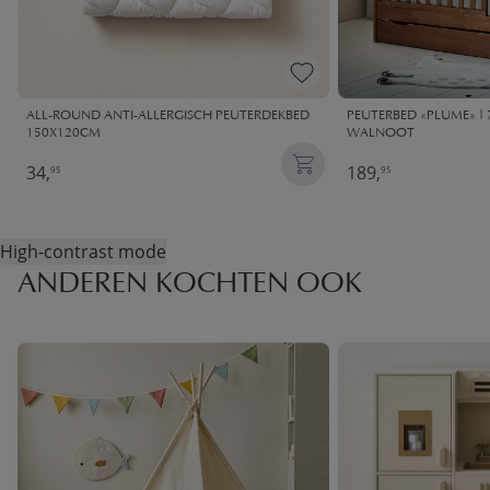
ALL-ROUND ANTI-ALLERGISCH PEUTERDEKBED
PEUTERBED «PLUME» | 7
150X120CM
WALNOOT
34,
189,
95
95
High-contrast mode
ANDEREN KOCHTEN OOK