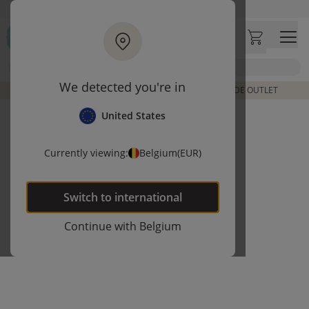
Ga naar hoofdinhoud
Bezoek onze concept store
Klantbeoordelingen
4,50/5
Zoek
We detected you're in
DE LAATSTE ITEMS UIT VORIGE COLLECTIES | SHOP DE OUTLET
United States
Currently viewing:
Belgium
(EUR)
Switch to
international
Continue with
Belgium