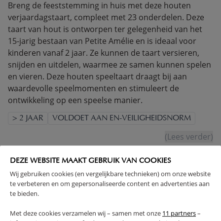
Breng de feeststemming in huis met deze houten
verjaardagstaart, compleet met 23 onderdelen. Deze
taart van hout is ontworpen ter gelegenheid van het
15-jarig bestaan van Petite Amélie en is ideaal voor
kinderen vanaf 2 jaar. Ze kunnen de taart versieren,
snijden en uitdelen, waarmee ze samen kunnen spelen
en vieren. Deze houten speeltaart draagt bij aan
waardevolle speelmomenten en stimuleert de
ontwikkeling op een speelse manier.
> 2 JAAR
VOLDOET AAN EN-VEILIGHEIDSNORM
(Lees verder)
DEZE WEBSITE MAAKT GEBRUIK VAN COOKIES
PRODUCTEIGENSCHAPPEN
Wij gebruiken cookies (en vergelijkbare technieken) om onze website
te verbeteren en om gepersonaliseerde content en advertenties aan
PLUS- EN MINPUNTEN
te bieden.
Met deze cookies verzamelen wij – samen met onze
11 partners
–