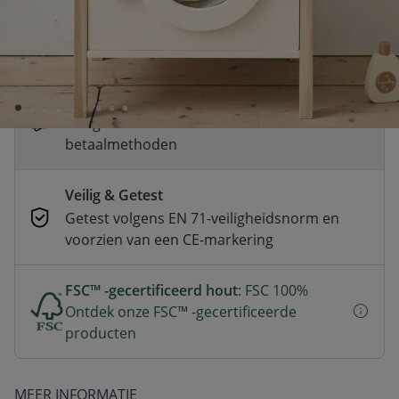
Snelle levering
Voor 23:00 besteld, dezelfde dag
verzonden
Betaal nu of achteraf
Veilig afrekenen met verschillende
betaalmethoden
Veilig & Getest
Getest volgens EN 71-veiligheidsnorm en
voorzien van een CE-markering
FSC™ -gecertificeerd hout
: FSC 100%
Ontdek onze FSC™ -gecertificeerde
producten
MEER INFORMATIE