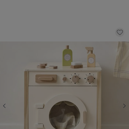
SPEELGOED WASMACHINE «CHANTILLY» |
MET 10-DELIGE ACCESSOIRES | BEIGE
79,
95
KLIK EN BESTEL
Op voorraad