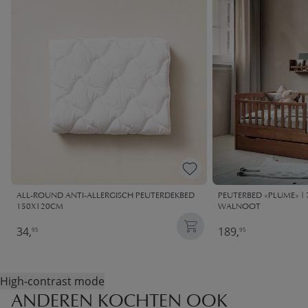
ALL-ROUND ANTI-ALLERGISCH PEUTERDEKBED
PEUTERBED «PLUME» | 7
150X120CM
WALNOOT
34,
189,
95
95
High-contrast mode
ANDEREN KOCHTEN OOK