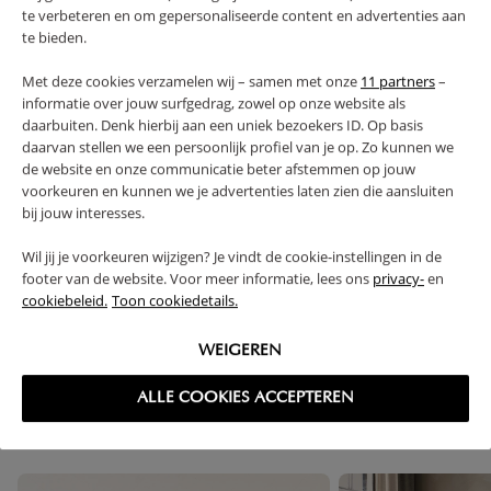
WAARSCHUWING
te verbeteren en om gepersonaliseerde content en advertenties aan
te bieden.
PRODUCTEIGENSCHAPPEN
Met deze cookies verzamelen wij – samen met onze
11 partners
–
informatie over jouw surfgedrag, zowel op onze website als
daarbuiten. Denk hierbij aan een uniek bezoekers ID. Op basis
PLUS- EN MINPUNTEN
daarvan stellen we een persoonlijk profiel van je op. Zo kunnen we
de website en onze communicatie beter afstemmen op jouw
voorkeuren en kunnen we je advertenties laten zien die aansluiten
FAQ
bij jouw interesses.
Wil jij je voorkeuren wijzigen? Je vindt de cookie-instellingen in de
RETOUREN
footer van de website. Voor meer informatie, lees ons
privacy-
en
cookiebeleid.
Toon cookiedetails.
WEIGEREN
High-contrast mode
ALLE COOKIES ACCEPTEREN
VAAK SAMEN GEKOCHT