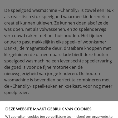
De speelgoed wasmachine «Chantilly» is zowel een leuk
als realistisch stuk speelgoed waarmee kinderen zich
creatief kunnen uitleven. Ze kunnen doen alsof ze de
was doen, net als volwassenen, en zo spelenderwijs
vertrouwd raken met het huishouden. Het tijdloze
ontwerp past makkelijk in elke speel- of woonkamer.
Dankzij de magnetische deur, draaibare knoppen met
klikgeluid en de uitneembare lade biedt deze houten
speelgoed wasmachine een levensechte speelervaring
die goed is voor de fijne motoriek en de
nieuwsgierigheid van jonge kinderen. De houten
wasmachine is bovendien perfect te combineren met
de «Chantilly» speelkeuken en koelkast, voor nog meer
speelplezier.
(Lees verder)
DEZE WEBSITE MAAKT GEBRUIK VAN COOKIES
Wij gebruiken cookies (en vergelijkbare technieken) om onze website