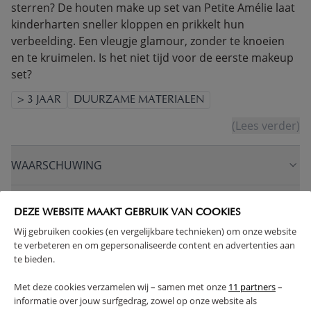
sterren? De houten make up set van Petite Amélie laat
kinderharten sneller kloppen en prikkelt hun
verbeelding. Een vleugje glamour, zonder te knoeien
en te kruimelen. Is het niet tijd voor de eerste makeup
set?
> 3 JAAR
DUURZAME MATERIALEN
(Lees verder)
WAARSCHUWING
PRODUCTEIGENSCHAPPEN
DEZE WEBSITE MAAKT GEBRUIK VAN COOKIES
Wij gebruiken cookies (en vergelijkbare technieken) om onze website
PLUS- EN MINPUNTEN
te verbeteren en om gepersonaliseerde content en advertenties aan
te bieden.
FAQ
Met deze cookies verzamelen wij – samen met onze
11 partners
–
informatie over jouw surfgedrag, zowel op onze website als