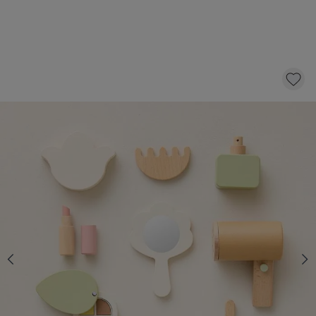
HOUTEN MAKE UP SET «KIT DE BEAUTÉ D'
AMÉLIE»
24,
95
KLIK EN BESTEL
Snelle levering
Voor 23:00 besteld, dezelfde dag