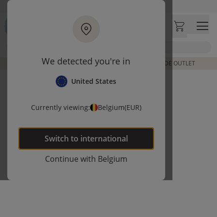
Ga naar hoofdinhoud
Bezoek onze concept store
Klantbeoordelingen
4,50/5
Zoek
We detected you're in
DE LAATSTE ITEMS UIT VORIGE COLLECTIES | SHOP DE OUTLET
United States
Currently viewing:
Belgium
(EUR)
Switch to
international
Continue with
Belgium