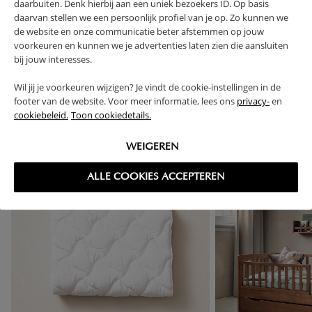
daarbuiten. Denk hierbij aan een uniek bezoekers ID. Op basis
RETOUREN
daarvan stellen we een persoonlijk profiel van je op. Zo kunnen we
de website en onze communicatie beter afstemmen op jouw
voorkeuren en kunnen we je advertenties laten zien die aansluiten
bij jouw interesses.
Wil jij je voorkeuren wijzigen? Je vindt de cookie-instellingen in de
High-contrast mode
footer van de website. Voor meer informatie, lees ons
privacy-
en
VAAK SAMEN GEKOCHT
cookiebeleid.
Toon cookiedetails.
WEIGEREN
ALLE COOKIES ACCEPTEREN