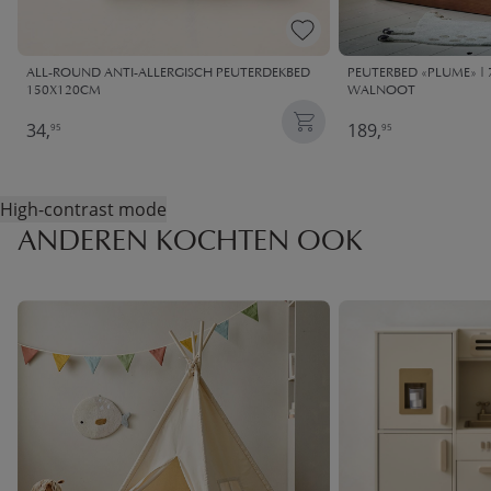
ALL-ROUND ANTI-ALLERGISCH PEUTERDEKBED
PEUTERBED «PLUME» | 7
150X120CM
WALNOOT
34,
189,
95
95
High-contrast mode
ANDEREN KOCHTEN OOK