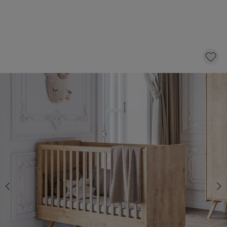
DOORGROEI LEDIKANT 140X70 |
«VINTAGE»
499,
95
KLIK EN BESTEL
Kies een verschoontafel met 20% korting
Ja
Nee
Kies een matras met 10 € korting