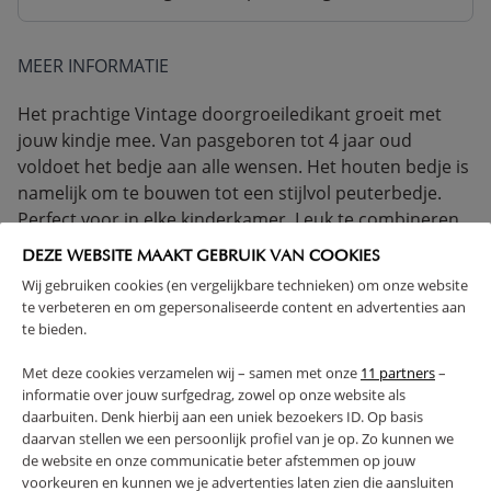
MEER INFORMATIE
Het prachtige Vintage doorgroeiledikant groeit met
jouw kindje mee. Van pasgeboren tot 4 jaar oud
voldoet het bedje aan alle wensen. Het houten bedje is
namelijk om te bouwen tot een stijlvol peuterbedje.
Perfect voor in elke kinderkamer. Leuk te combineren
met commode Vintage.
DEZE WEBSITE MAAKT GEBRUIK VAN COOKIES
Profiteer van extra voordeel! Dit product is ook
Wij gebruiken cookies (en vergelijkbare technieken) om onze website
te verbeteren en om gepersonaliseerde content en advertenties aan
verkrijgbaar als een
complete babykamerset
,
te bieden.
waardoor je in één keer alles hebt én geniet van extra
korting. Shop de set en bespaar!
Met deze cookies verzamelen wij – samen met onze
11 partners
–
informatie over jouw surfgedrag, zowel op onze website als
< 4 JAAR
1 JAAR GARANTIE
daarbuiten. Denk hierbij aan een uniek bezoekers ID. Op basis
VOLDOET AAN EN-VEILIGHEIDSNORM
daarvan stellen we een persoonlijk profiel van je op. Zo kunnen we
de website en onze communicatie beter afstemmen op jouw
VERVAARDIGD IN EUROPA
SOLIDE CONSTRUCTIE
voorkeuren en kunnen we je advertenties laten zien die aansluiten
IN HOOGTE VERSTELBAAR