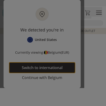
Ga naar hoofdinhoud
Bezoek onze concept store
Klantbeoordelingen
4,54/5
Zoek
We detected you're in
DE LAATSTE ITEMS UIT VORIGE COLLECTIES | SHOP DE OUTLET
United States
Currently viewing:
Belgium
(EUR)
Switch to
international
Continue with
Belgium