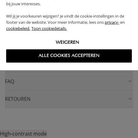
bij jouw interesses.
(Lees verder)
Wil jij je voorkeuren wijzigen? Je vindt de cookie-instellingen in de
footer van de website. Voor meer informatie, lees ons
privacy-
en
WAARSCHUWING
cookiebeleid.
Toon cookiedetails.
WEIGEREN
PRODUCTEIGENSCHAPPEN
ALLE COOKIES ACCEPTEREN
PLUS- EN MINPUNTEN
FAQ
RETOUREN
High-contrast mode