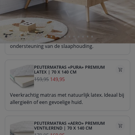
PEUTERMATRAS «NOVA» PREMIUM
SCHUIM | 70 X 140 CM
99,95
89,95
Stevig matras van duurzaam schuim. Voor goede
ondersteuning van de slaaphouding.
PEUTERMATRAS «PURA» PREMIUM
LATEX | 70 X 140 CM
159,95
149,95
Veerkrachtig matras met natuurlijk latex. Ideaal bij
allergieën of een gevoelige huid.
PEUTERMATRAS «AERO» PREMIUM
VENTILEREND | 70 X 140 CM