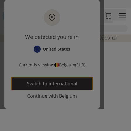
Ga naar hoofdinhoud
Bezoek onze concept store
Klantbeoordelingen
4,54/5
Zoek
We detected you're in
DE LAATSTE ITEMS UIT VORIGE COLLECTIES | SHOP DE OUTLET
United States
Currently viewing:
Belgium
(EUR)
Switch to
international
Continue with
Belgium