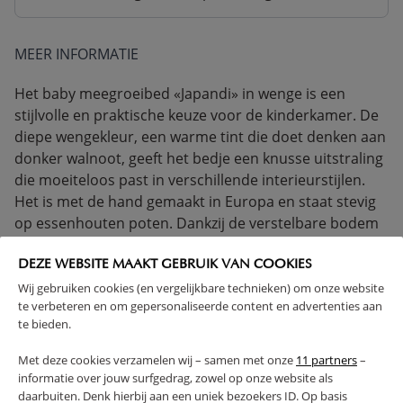
MEER INFORMATIE
Het baby meegroeibed «Japandi» in wenge is een
stijlvolle en praktische keuze voor de kinderkamer. De
diepe wengekleur, een warme tint die doet denken aan
donker walnoot, geeft het bedje een knusse uitstraling
die moeiteloos past in verschillende interieurstijlen.
Het is met de hand gemaakt in Europa en staat stevig
op essenhouten poten. Dankzij de verstelbare bodem
en het slimme ontwerp is dit houten babybed niet
alleen mooi om te zien maar ook fijn in gebruik. Het
DEZE WEBSITE MAAKT GEBRUIK VAN COOKIES
meegroeiledikant biedt een vertrouwde plek vanaf de
Wij gebruiken cookies (en vergelijkbare technieken) om onze website
te verbeteren en om gepersonaliseerde content en advertenties aan
geboorte tot ongeveer vier jaar.
te bieden.
Profiteer van extra voordeel! Dit product is ook
Met deze cookies verzamelen wij – samen met onze
11 partners
–
verkrijgbaar als een
complete babykamerset
,
informatie over jouw surfgedrag, zowel op onze website als
waardoor je in één keer alles hebt én geniet van extra
daarbuiten. Denk hierbij aan een uniek bezoekers ID. Op basis