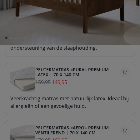
PEUTERMATRAS «NOVA» PREMIUM
SCHUIM | 70 X 140 CM
99,95
89,95
Stevig matras van duurzaam schuim. Voor goede
ondersteuning van de slaaphouding.
PEUTERMATRAS «PURA» PREMIUM
LATEX | 70 X 140 CM
159,95
149,95
Veerkrachtig matras met natuurlijk latex. Ideaal bij
allergieën of een gevoelige huid.
PEUTERMATRAS «AERO» PREMIUM
VENTILEREND | 70 X 140 CM