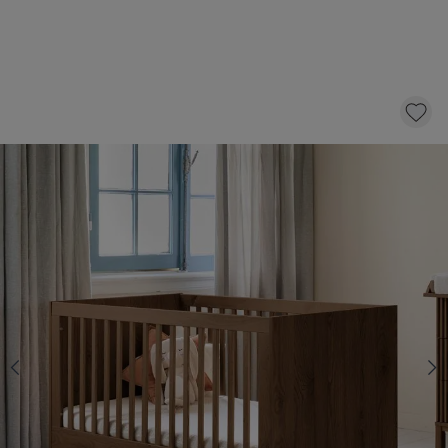
MEEGROEIBED «JAPANDI» | 70 X 140 CM |
WENGE
549,
95
KLIK EN BESTEL
Op voorraad
Kies een matras met 10 € korting