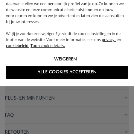
korting. Shop de set en bespaar!
daarvan stellen we een persoonlijk profiel van je op. Zo kunnen we
de website en onze communicatie beter afstemmen op jouw
< 4 JAAR
MULTIFUNCTIONEEL
voorkeuren en kunnen we je advertenties laten zien die aansluiten
VOLDOET AAN EN-VEILIGHEIDSNORM
bij jouw interesses.
HANDGEMAAKT IN EUROPA
SOLIDE CONSTRUCTIE
Wil jij je voorkeuren wijzigen? Je vindt de cookie-instellingen in de
IN HOOGTE VERSTELBAAR
footer van de website. Voor meer informatie, lees ons
privacy-
en
cookiebeleid.
Toon cookiedetails.
(Lees verder)
WEIGEREN
WAARSCHUWING
ALLE COOKIES ACCEPTEREN
PRODUCTEIGENSCHAPPEN
PLUS- EN MINPUNTEN
FAQ
RETOUREN