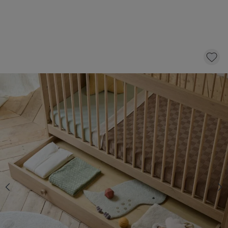
ONDERSCHUIFLADE VOOR MEEGROEIBED
«CHÊNE» | 70 X 140 CM
79,
95
KLIK EN BESTEL
Op voorraad