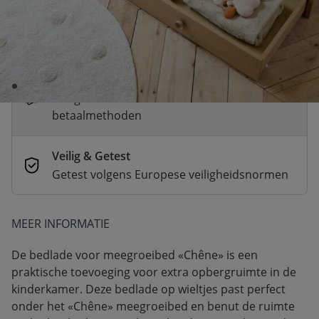
Snelle levering
Voor 23:00 besteld, dezelfde dag
verzonden
Betaal nu of achteraf
Veilig afrekenen met verschillende
betaalmethoden
Veilig & Getest
Getest volgens Europese veiligheidsnormen
MEER INFORMATIE
De bedlade voor meegroeibed «Chêne» is een
praktische toevoeging voor extra opbergruimte in de
kinderkamer. Deze bedlade op wieltjes past perfect
onder het «Chêne» meegroeibed en benut de ruimte