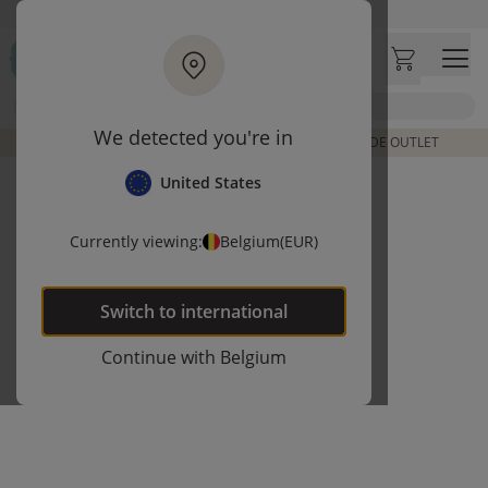
Ga naar hoofdinhoud
Bezoek onze concept store
Klantbeoordelingen
4,50/5
Zoek
We detected you're in
DE LAATSTE ITEMS UIT VORIGE COLLECTIES | SHOP DE OUTLET
United States
Currently viewing:
Belgium
(EUR)
Switch to
international
Continue with
Belgium