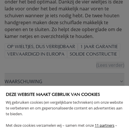
onder het bed optimaal. Dankzij de vier wieltjes is deze
lade voor onder het bed makkelijk naar voren te
schuiven wanneer je iets nodig hebt. De twee houten
handgrepen maken deze schuiflade makkelijk te
openen en te sluiten. Zo helpt deze opberglade om de
kamer netjes en overzichtelijk te houden.
OP WIELTJES, DUS VERRIJDBAAR
1 JAAR GARANTIE
VERVAARDIGD IN EUROPA
SOLIDE CONSTRUCTIE
(Lees verder)
WAARSCHUWING
DEZE WEBSITE MAAKT GEBRUIK VAN COOKIES
PRODUCTEIGENSCHAPPEN
Wij gebruiken cookies (en vergelijkbare technieken) om onze website
te verbeteren en om gepersonaliseerde content en advertenties aan
PLUS- EN MINPUNTEN
te bieden.
Met deze cookies verzamelen wij – samen met onze
11 partners
–