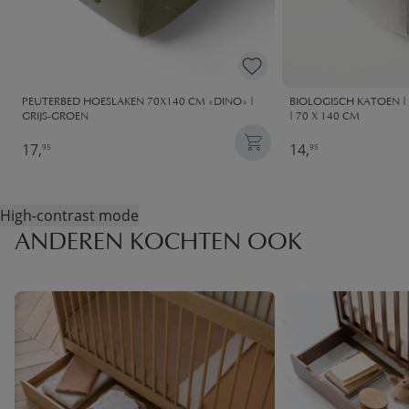
PEUTERBED HOESLAKEN 70X140 CM «DINO» |
BIOLOGISCH KATOEN | 
GRIJS-GROEN
| 70 X 140 CM
17,
14,
95
95
High-contrast mode
ANDEREN KOCHTEN OOK