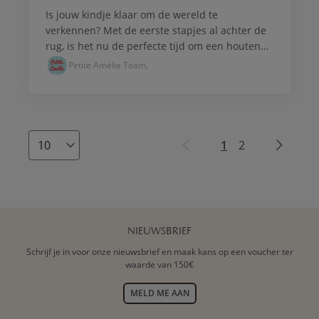
Is jouw kindje klaar om de wereld te
verkennen? Met de eerste stapjes al achter de
rug, is het nu de perfecte tijd om een houten
loopwagen te introduceren.
Petite Amélie Team,
Pagina
Pagina
Pagina
U lees momenteel
Pagina
1
2
per pagina
NIEUWSBRIEF
Schrijf je in voor onze nieuwsbrief en maak kans op een voucher ter
waarde van 150€
MELD ME AAN