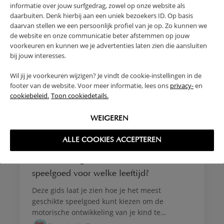
informatie over jouw surfgedrag, zowel op onze website als
SPELEN & VERBEELDEN
daarbuiten. Denk hierbij aan een uniek bezoekers ID. Op basis
SPEELGOED
daarvan stellen we een persoonlijk profiel van je op. Zo kunnen we
Speelgoed opbergen in de woonkamer: 7
de website en onze communicatie beter afstemmen op jouw
slimme en stijlvolle ideeën voor elke dag
voorkeuren en kunnen we je advertenties laten zien die aansluiten
bij jouw interesses.
Ontdek hoe je speelgoed stijlvol opbergt in de
woonkamer zonder chaos—van open kasten tot
Wil jij je voorkeuren wijzigen? Je vindt de cookie-instellingen in de
slimme rotatietrucs.
footer van de website. Voor meer informatie, lees ons
privacy-
en
cookiebeleid.
Toon cookiedetails.
Petite Amélie Team,
WEIGEREN
ALLE COOKIES ACCEPTEREN
GROEI & ONTWIKKELING
GROWTH AND DEVELOPMENT
Ontwikkeling van de motoriek: welk
speelgoed voor welke leeftijd?
Deze gids laat je zien hoe je het meest
geschikte speelgoed kunt kiezen om de
motorische ontwikkeling van je kind te
ondersteunen, afhankelijk van hun leeftijd en