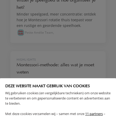
wissel je speelgoed & hoe organiseer je
het?
Minder speelgoed, meer concentratie: ontdek
hoe je Montessori rotatie thuis toepast voor
een rustige en geordende speelhoek.
Petite Amélie Team,
GROEI & ONTWIKKELING
HIGHLIGHTS
Montessori-methode: alles wat je moet
weten
De Montessori-methode, ontwikkeld door Maria
Montessori, draait om autonomie, begrensde
DEZE WEBSITE MAAKT GEBRUIK VAN COOKIES
vrijheid en respect voor het tempo van elk kind.
Wij gebruiken cookies (en vergelijkbare technieken) om onze website
Ontdek hoe je deze methode thuis toepast met
te verbeteren en om gepersonaliseerde content en advertenties aan
Petite Amélie Team,
te bieden.
meubels, bedden en speelgoed van Petite
Amélie.
Met deze cookies verzamelen wij – samen met onze
11 partners
–