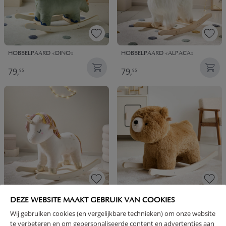
HOBBELPAARD «DINO»
HOBBELPAARD «ALPACA»
79,
79,
95
95
HOBBELPAARD UNICORN «LARA»
HOBBELPAARD «BEER»
DEZE WEBSITE MAAKT GEBRUIK VAN COOKIES
Wij gebruiken cookies (en vergelijkbare technieken) om onze website
79,
79,
95
95
te verbeteren en om gepersonaliseerde content en advertenties aan