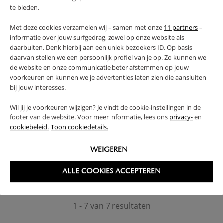
te bieden.
Met deze cookies verzamelen wij – samen met onze
11 partners
–
informatie over jouw surfgedrag, zowel op onze website als
daarbuiten. Denk hierbij aan een uniek bezoekers ID. Op basis
daarvan stellen we een persoonlijk profiel van je op. Zo kunnen we
de website en onze communicatie beter afstemmen op jouw
voorkeuren en kunnen we je advertenties laten zien die aansluiten
bij jouw interesses.
Wil jij je voorkeuren wijzigen? Je vindt de cookie-instellingen in de
footer van de website. Voor meer informatie, lees ons
privacy-
en
HOBBELPAARD «MAAN»
cookiebeleid.
Toon cookiedetails.
79,
95
WEIGEREN
ALLE COOKIES ACCEPTEREN
1 - 7 van 7 resultaten