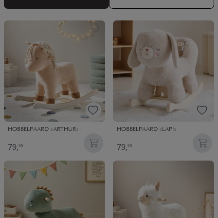
HOBBELPAARD «ARTHUR»
HOBBELPAARD «LAPI»
79,
79,
95
95