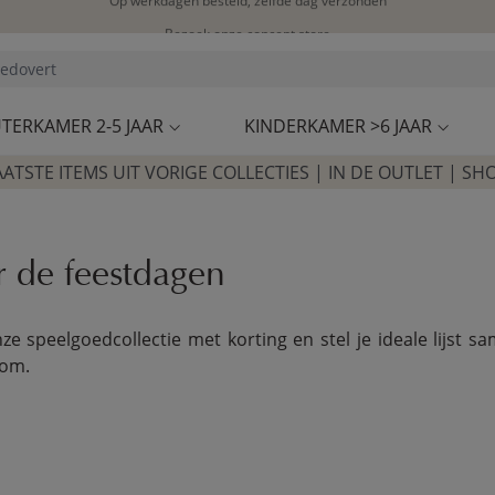
Bezoek onze concept store
Klantbeoordelingen
4,50/5
TERKAMER 2-5 JAAR
KINDERKAMER >6 JAAR
AATSTE ITEMS UIT VORIGE COLLECTIES | IN DE OUTLET | SH
 de feestdagen
ze speelgoedcollectie met korting en stel je ideale lijst
oom.