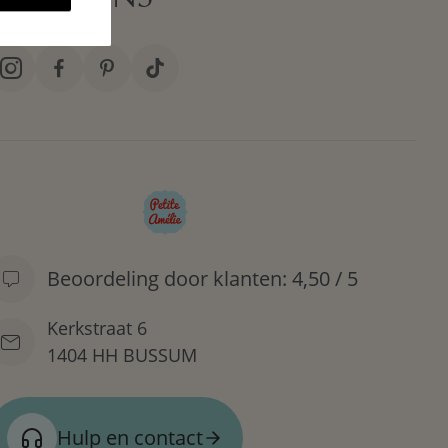
l plek, dan staat ons
mini houten speelkeukentje
ook garant voor
eral worden geparkeerd, waarna ze na het tanken weer lekker sne
hangt met een kerstmuts op! Leo de leeuw zorgt voor vrolijkheid
konijn zorgt ervoor dat iedereen het fijn heeft! Voor een extra mooi
rsier dan een mini kerstboompje met lampjes en hang een van onz
! Alle producten hebben daarom een uniek design en zijn zo
Beoordeling door klanten: 4,50 / 5
.
Kerkstraat 6
1404 HH BUSSUM
e
of onze prachtige
wanddecorati
e, maar ook onze zachte
wasbar
Hulp en contact