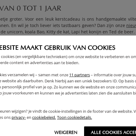
VAN 0 TOT 1 JAAR
tje groter. Voor een leuk kerstcadeau is ons handgemaakte vilten
en. En wil je toch liever iets tastbaars geven? Dan zijn onze
nieu
 de unicorn, koala Bao, Kitty de kat, Lapi het konijn en Ted de beer.
AN 1 TOT 2 JAAR
EBSITE MAAKT GEBRUIK VAN COOKIES
super leuk kerstcadeau, maar wist je dat ze ook nog eens de m
 cookies (en vergelijkbare technieken) om onze website te verbeteren en o
en houten trekdier is ook ideaal speelgoed voor als je op pad ben
erde content en advertenties aan te bieden.
 onze
vormen stoven
ook om cadeau te geven. Het geluid van de blo
je zijn of haar woordenschat.
kies verzamelen wij – samen met onze
11 partners
– informatie over jouw s
 website als daarbuiten. Denk hierbij aan een uniek bezoekers ID. Op basis
S VAN 2 TOT 3 JAAR
n persoonlijk profiel van je op. Zo kunnen we de website en onze communica
en circus loopwagen
is daarvoor echt een must-have. Met deze moo
jouw voorkeuren en kunnen we je advertenties laten zien die aansluiten bi
j ook de knuffels of ander speelgoed ermee vervoeren. Daarnaast s
l voor de poppen of de knuffels, kun je ook nog voor een van
rkeuren wijzigen? Je vindt de cookie-instellingen in de footer van de website.
ees ons
privacy-
en
cookiebeleid.
Toon cookiedetails.
JES VANAF 3 JAAR
 have, want hoe leuk is het om voor papa, mama, oma, opa of vrien
WEIGEREN
ALLE COOKIES ACCE