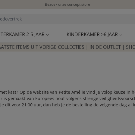
Bezoek onze concept store
Klantbeoordelingen
4,54/5
TERKAMER 2-5 JAAR
KINDERKAMER >6 JAAR
AATSTE ITEMS UIT VORIGE COLLECTIES | IN DE OUTLET | SH
 kast? Op de website van Petite Amélie vind je volop keuze in hoo
ir is gemaakt van Europees hout volgens strenge veiligheidsvoors
je dit voor 21:00 uur, dan heb je de bestelling de volgende dag al 