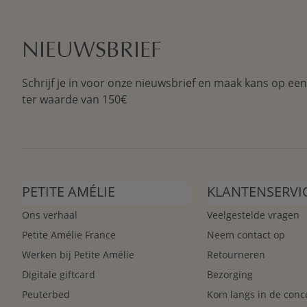
prettig dat werkt. Even iets opzoeken in een schoolboe
doorwerken aan je huiswerk terwijl je al het ‘materia
hebt voor de kleding.
NIEUWSBRIEF
STEVIGE HOOGSLAPER MET KAST: PA
Schrijf je in voor onze nieuwsbrief en maak kans op ee
ter waarde van 150€
De hoogslaper met kastruimte van Petite Amélie is hee
stevige meubelplaten, uitgevoerd in stoer grijs of neut
van het interieur gewoon kan blijven staan.
KOM KIJKEN IN DE CONCEPTSTORE V
PETITE AMÉLIE
KLANTENSERVI
Wil je graag meer voelen en beleven van een hoogslap
beloven op onze website ook echt waar is! Dan kun je
Ons verhaal
Veelgestelde vragen
kun je zelfs meteen een bestelling plaatsen voor een
Petite Amélie France
Neem contact op
kinderslaapkamers
kijken en accessoires uitzoeken? K
Werken bij Petite Amélie
Retourneren
Digitale giftcard
Bezorging
Peuterbed
Kom langs in de conc