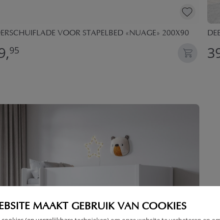
ERSCHUIFLADE VOOR STAPELBED «NUAGE» 200X90
DE
9,
3
95
EBSITE MAAKT GEBRUIK VAN COOKIES