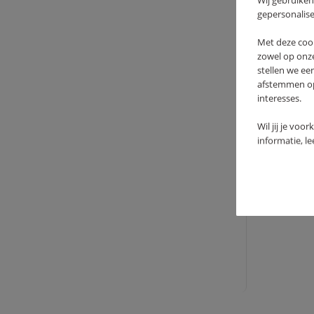
Wij gebruiken
gepersonalise
Met deze coo
zowel op onze
stellen we ee
afstemmen op 
interesses.
Wil jij je voo
informatie, l
STA
44