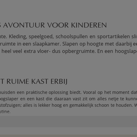
IS AVONTUUR VOOR KINDEREN
e. Kleding, speelgoed, schoolspullen en sportartikelen s
l ruimte in een slaapkamer. Slapen op hoogte met daarbij 
heel veel extra vloer- dus opbergruimte. En een hoogsla
 RUIME KAST ERBIJ
huisden een praktische oplossing biedt. Vooral op het moment dat
gslaper en een kast die daaraan vast zit om alles netje te kunne
 stofzuigen; alles is lekker hoog en gemakkelijk schoon te houden
utine.
HUISWERK MAAKT
e hebben. Als hij onder de hoogslaper aan zijn bureau zit en 