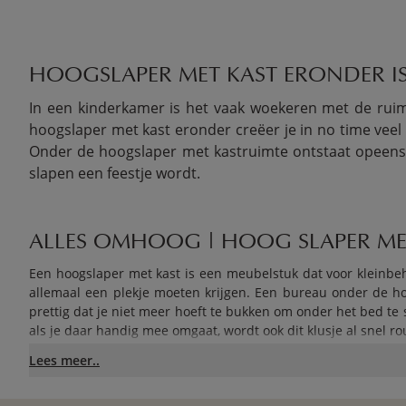
HOOGSLAPER MET KAST ERONDER 
In een kinderkamer is het vaak woekeren met de ruimt
hoogslaper met kast eronder creëer je in no time vee
Onder de hoogslaper met kastruimte ontstaat opeens 
slapen een feestje wordt.
ALLES OMHOOG | HOOG SLAPER MET
Een hoogslaper met kast is een meubelstuk dat voor kleinbe
allemaal een plekje moeten krijgen. Een bureau onder de hoo
prettig dat je niet meer hoeft te bukken om onder het bed te
als je daar handig mee omgaat, wordt ook dit klusje al snel ro
ALLES ONDER HANDBEREIK ALS JE 
Lees meer..
Voor je kind is het heerlijk om alles onder handbereik t