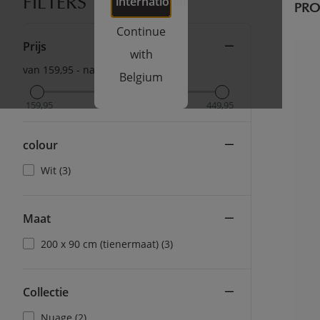
international
FILTERS
PR
Continue
Prijs
with
van 159,95 - naar 449,95
Belgium
159,95
449,95
colour
Wit (3)
Maat
200 x 90 cm (tienermaat) (3)
Collectie
Nuage (2)