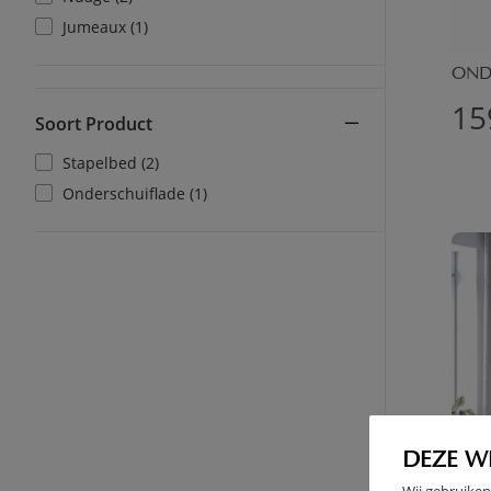
Jumeaux (1)
OND
15
Soort Product
Stapelbed (2)
Onderschuiflade (1)
DEZE W