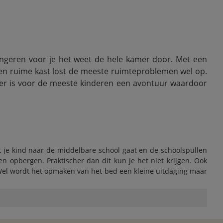
lingeren voor je het weet de hele kamer door. Met een
een ruime kast lost de meeste ruimteproblemen wel op.
per is voor de meeste kinderen een avontuur waardoor
 je kind naar de middelbare school gaat en de schoolspullen
n opbergen. Praktischer dan dit kun je het niet krijgen. Ook
. Wel wordt het opmaken van het bed een kleine uitdaging maar
alle spulletjes in de kast kan zetten, blijkt al snel hoe