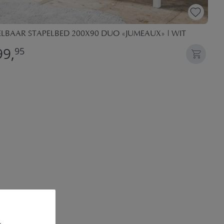
ELBAAR STAPELBED 200X90 DUO «JUMEAUX» | WIT
99,
95