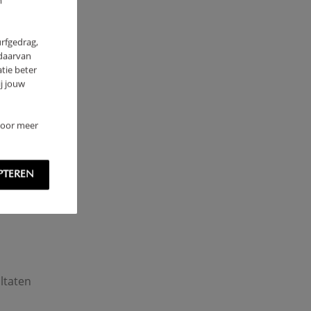
m
urfgedrag,
 daarvan
tie beter
j jouw
 Voor meer
PTEREN
ultaten