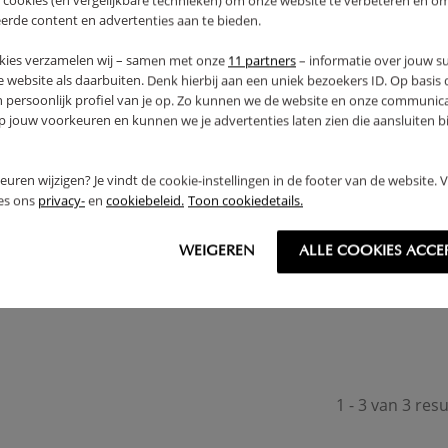
 cookies (en vergelijkbare technieken) om onze website te verbeteren en o
erde content en advertenties aan te bieden.
kies verzamelen wij – samen met onze
11 partners
– informatie over jouw s
 website als daarbuiten. Denk hierbij aan een uniek bezoekers ID. Op basis
n persoonlijk profiel van je op. Zo kunnen we de website en onze communica
jouw voorkeuren en kunnen we je advertenties laten zien die aansluiten bi
rkeuren wijzigen? Je vindt de cookie-instellingen in de footer van de website.
ees ons
privacy-
en
cookiebeleid.
Toon cookiedetails.
PELBED 200X90 «NUAGE»
WEIGEREN
ALLE COOKIES ACCE
9,
95
1 - 3 van 3 res