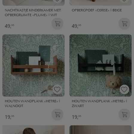
NACHTKASTJE KINDERKAMER MET
OPBERGPOEF «CERISE» | BEIGE
OPBERGRUIMTE «PLUME» | WIT
49,
49,
95
95
HOUTEN WANDPLANK «HETRE» |
HOUTEN WANDPLANK «HETRE» |
WALNOOT
ZWART
19,
19,
95
95