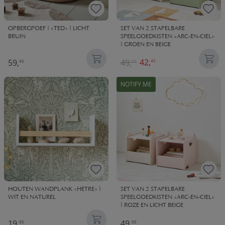
OPBERGPOEF | «TED» | LICHT
SET VAN 2 STAPELBARE
BRUIN
SPEELGOEDKISTEN «ARC-EN-CIEL»
| GROEN EN BEIGE
42,
59,
49,
45
95
95
NOTIFY ME
HOUTEN WANDPLANK «HETRE» |
SET VAN 2 STAPELBARE
WIT EN NATUREL
SPEELGOEDKISTEN «ARC-EN-CIEL»
| ROZE EN LICHT BEIGE
19,
49,
95
95