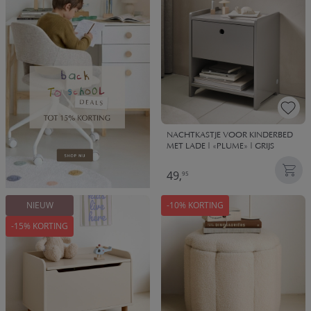
NACHTKASTJE VOOR KINDERBED
MET LADE | «PLUME» | GRIJS
49,
95
NIEUW
-10% KORTING
-15% KORTING