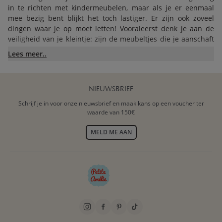
in te richten met kindermeubelen, maar als je er eenmaal
mee bezig bent blijkt het toch lastiger. Er zijn ook zoveel
dingen waar je op moet letten! Vooraleerst denk je aan de
veiligheid van je kleintje: zijn de meubeltjes die je aanschaft
veilig, stevig en voldoen ze aan allerlei
Lees meer..
veiligheidsvoorschriften? Daarna wil je graag een leuk thema
met een leuke kleur gebruiken. Ga je helemaal los met
spetterende kleurcombinaties en opvallende behangetjes of
kies je toch voor zachte kleuren en niet te opvallende
NIEUWSBRIEF
motieven? Passen die kindermeubeltjes daar dan wel bij?
Schrijf je in voor onze nieuwsbrief en maak kans op een voucher ter
waarde van 150€
VRAAG NAAR ERVARINGEN VAN
MELD ME AAN
ANDEREN MET KINDERMEUBELEN
Het is verstandig wat informatie in te winnen. Dat kan ook
best bij vrienden die kindermeubels hebben aangeschaft. Zij
hebben vaak al een heel traject doorlopen om tot hun keuze
te komen en kunnen jou zeker adviseren over hun
bevindingen. Prijs- kwaliteitverhouding is een belangrijk
argument om een bepaald merk meubel te kopen, maar
levertijden en service zijn ook van belang. Het is fijn wanneer