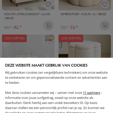
HOUTEN SPEELGOEDKIST «LUNE»
OPBERGPOEF «FLEUR» XL | BEIGE
| BEIGE
42,
53,
49,
59,
45
95
95
95
-20% KORTING
-20% KORTING
DEZE WEBSITE MAAKT GEBRUIK VAN COOKIES
Wij gebruiken cookies (en vergelijkbare technieken) om onze website
te verbeteren en om gepersonaliseerde content en advertenties aan
te bieden.
2 KONIJNENSTOELTJES MET
OPBERGPOEF «FLEUR» | BEIGE
Met deze cookies verzamelen wij – samen met onze
11 partners
–
TAFELTJE - WIT | PEUTERSTOELTJES
informatie over jouw surfgedrag, zowel op onze website als
daarbuiten. Denk hierbij aan een uniek bezoekers ID. Op basis
99,
31,
124,
39,
95
95
95
95
daarvan stellen we een persoonlijk profiel van je op. Zo kunnen we
de website en onze communicatie beter afstemmen op jouw