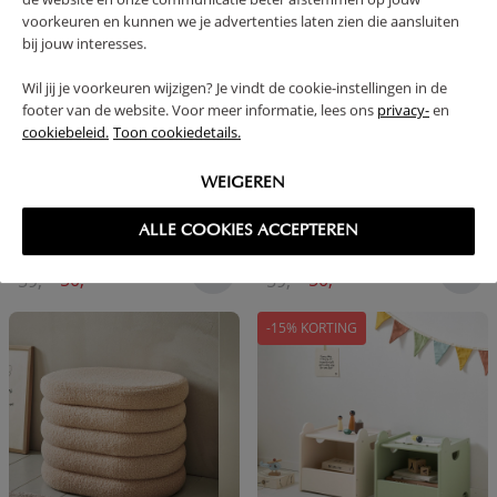
-15% KORTING
-15% KORTING
voorkeuren en kunnen we je advertenties laten zien die aansluiten
bij jouw interesses.
Wil jij je voorkeuren wijzigen? Je vindt de cookie-instellingen in de
footer van de website. Voor meer informatie, lees ons
privacy-
en
cookiebeleid.
Toon cookiedetails.
WEIGEREN
ALLE COOKIES ACCEPTEREN
OPBERGPOEF | «TED» | BEIGE
OPBERGPOEF | «TED» | GROEN
50,
50,
59,
59,
95
95
95
95
-15% KORTING