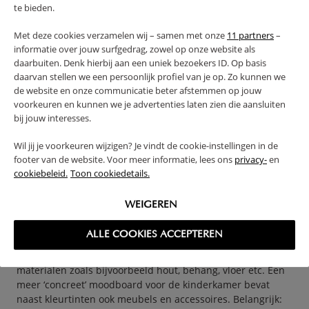
te bieden.
kinderkamer. In onze moodboard maker kun je dit
makkelijk doen door gekleurde bolletjes toe te voegen met
Met deze cookies verzamelen wij – samen met onze
11 partners
–
een selectie door jou gekozen kleuren. In de moodboard
informatie over jouw surfgedrag, zowel op onze website als
maker kun je iedere kleur kiezen die je wil. Kleuren in de
daarbuiten. Denk hierbij aan een uniek bezoekers ID. Op basis
moodboard maker hebben een zogenaamde ‘Hex code’:
daarvan stellen we een persoonlijk profiel van je op. Zo kunnen we
bijvoorbeeld een donker beige tint die wij veel gebruiken
de website en onze communicatie beter afstemmen op jouw
heeft code # E9E3DB. Heb je een mooie kleur verf gezien in
voorkeuren en kunnen we je advertenties laten zien die aansluiten
bijvoorbeeld NCS, RAL, of misschien CMYK, RGB of Pantone?
bij jouw interesses.
..Dan kun je de meeste kleuren makkelijk omzetten naar
Hex formaat. Zoek op Internet naar “convert CMYK to Hex”
Wil jij je voorkeuren wijzigen? Je vindt de cookie-instellingen in de
en je vindt een hele reeks aan tools waarmee je de ene
footer van de website. Voor meer informatie, lees ons
privacy-
en
kleurcode kunt omzetten naar de andere.
cookiebeleid.
Toon cookiedetails.
STAP 2: BEDENK WAT VOOR DIGITAAL
WEIGEREN
MOODBOARD JE WILT MAKEN
ALLE COOKIES ACCEPTEREN
Een digitaal moodboard kan meer abstract zijn. In dat
geval wordt het een collage van alleen maar kleuren en
materialen zoals bijvoorbeeld hout, behang, vloer etc. Een
meer ‘concreet’ moodboard voor de kinderkamer bevat
naast kleurtinten ook meubels en accessoires. Belangrijk: