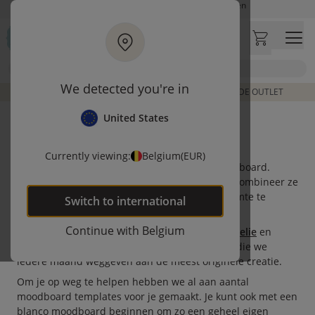
Ga naar hoofdinhoud
Bezoek onze concept store
Klantbeoordelingen
4,50/5
Zoek
We detected you're in
DE LAATSTE ITEMS UIT VORIGE COLLECTIES | SHOP DE OUTLET
United States
MAAK JE EIGEN MOODBOARD
Met onze gratis moodboard maker staan jouw
Currently viewing:
Belgium
(EUR)
interieurideeën binnen no time op een canvas board.
Gebruik afbeeldingen van onze producten en combineer ze
met je eigen foto’s om zo een eigen, unieke ruimte te
Switch to
international
creëren voor je kind.
Continue with
Belgium
Deel je creatie via Instagram met
#mypetiteamelie
en
misschien win je nog een voucher t.w.v.
€ 75,-
die we
iedere maand weggeven aan de meest originele creatie.
Om je op weg te helpen hebben we al aan aantal
moodboard templates voor je gemaakt. Je kunt ook met een
blanco moodboard beginnen om zo een geheel eigen