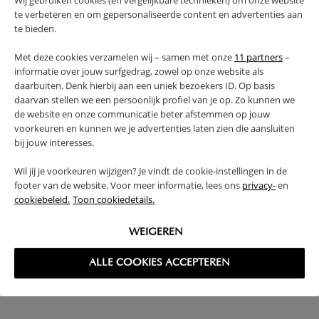
Wij gebruiken cookies (en vergelijkbare technieken) om onze website
te verbeteren en om gepersonaliseerde content en advertenties aan
79,
179,
95
95
te bieden.
Met deze cookies verzamelen wij – samen met onze
11 partners
–
informatie over jouw surfgedrag, zowel op onze website als
daarbuiten. Denk hierbij aan een uniek bezoekers ID. Op basis
daarvan stellen we een persoonlijk profiel van je op. Zo kunnen we
de website en onze communicatie beter afstemmen op jouw
voorkeuren en kunnen we je advertenties laten zien die aansluiten
bij jouw interesses.
Wil jij je voorkeuren wijzigen? Je vindt de cookie-instellingen in de
footer van de website. Voor meer informatie, lees ons
privacy-
en
cookiebeleid.
Toon cookiedetails.
PEUTERBED «PLUME» 140X70 WIT
179,
95
WEIGEREN
ALLE COOKIES ACCEPTEREN