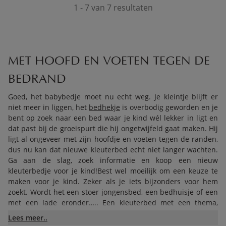
1 - 7 van 7 resultaten
MET HOOFD EN VOETEN TEGEN DE
BEDRAND
Goed, het babybedje moet nu echt weg. Je kleintje blijft er
niet meer in liggen, het
bedhekje
is overbodig geworden en je
bent op zoek naar een bed waar je kind wél lekker in ligt en
dat past bij de groeispurt die hij ongetwijfeld gaat maken. Hij
ligt al ongeveer met zijn hoofdje en voeten tegen de randen,
dus nu kan dat nieuwe kleuterbed echt niet langer wachten.
Ga aan de slag, zoek informatie en koop een nieuw
kleuterbedje voor je kind!Best wel moeilijk om een keuze te
maken voor je kind. Zeker als je iets bijzonders voor hem
zoekt. Wordt het een stoer jongensbed, een bedhuisje of een
met een lade eronder….. Een kleuterbed met een thema,
designbed, huisjesbed of een praktisch meegroei peuterbed?
Lees meer..
Poeh, valt niet mee om hieruit te kiezen. Een ander ding is