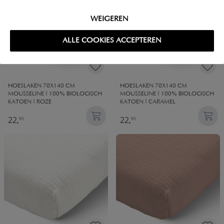
WEIGEREN
ALLE COOKIES ACCEPTEREN
HOESLAKEN 70X140 CM
HOESLAKEN 70X140 CM
MOUSSELINE | 100% BIOLOGISCH
MOUSSELINE | 100% BIOLOGISCH
KATOEN | ROZE
KATOEN | CARAMEL
22,
22,
95
95