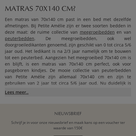
MATRAS 70X140 CM?
Een matras van 70x140 cm past in een bed met dezelfde
afmetingen. Bij Petite Amélie zijn er twee soorten bedden in
deze maat: de ruime collectie van
meegroeibedden
en van
peuterbedden
. De meegroeibedden, ook wel
doorgroeiledikanten genoemd, zijn geschikt van 0 tot circa 5/6
jaar oud. Het ledikant is na 2/3 jaar namelijk om te bouwen
tot een peuterbed. Aangezien het meegroeibed 70x140 cm is
en blijft, is een matras van 70x140 cm perfect, ook voor
pasgeboren kindjes. De mooie collectie van peuterbedden
van Petite Amélie zijn allemaal 70x140 cm en zijn te
gebruiken van 2 jaar tot circa 5/6 jaar oud. Nu duidelijk is
welke maat juist is, moet er ook nog gekozen worden tussen
Lees meer..
een koudschuim of latex matras.
KIES IK EEN KOUDSCHUIM OF LATEX
NIEUWSBRIEF
MATRAS?
Schrijf je in voor onze nieuwsbrief en maak kans op een voucher ter
Petite Amélie biedt twee soorten matrassen van 70x140 cm:
waarde van 150€
een koudschuim matras