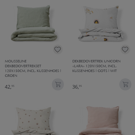
MOUSSELINE
DEKBEDOVERTREK UNICORN
DEKBEDOVERTREKSET
«LARA» 120X150CM, INCL.
120X150CM, INCL. KUSSENHOES |
KUSSENHOES | GOTS | WIT
GROEN
42,
36,
95
95