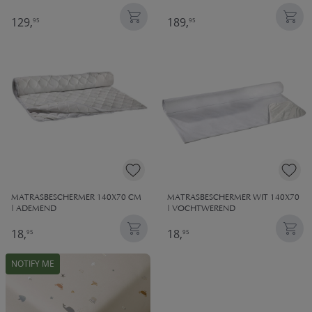
129,
189,
95
95
MATRASBESCHERMER 140X70 CM
MATRASBESCHERMER WIT 140X70
| ADEMEND
| VOCHTWEREND
18,
18,
95
95
NOTIFY ME