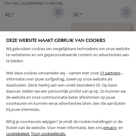
CM INCL. KUSSENHOES | CARAMEL
42,
36,
95
95
DEZE WEBSITE MAAKT GEBRUIK VAN COOKIES
Wij gebruiken cookies (en vergelijkbare technieken) om onze website
te verbeteren en om gepersonaliseerde content en advertenties aan
te bieden.
Met deze cookies verzamelen wij – samen met onze
11 partners
–
informatie over jouw surfgedrag, zowel op onze website als
daarbuiten. Denk hierbij aan een uniek bezoekers ID. Op basis
daarvan stellen we een persoonlijk profiel van je op. Zo kunnen we
DEKBEDOVERTREKSET
HOESLAKEN 70X140 CM VAN
MOUSSELINE KATOEN INCL.
MOUSSELINE | 100% BIOLOGISCH
de website en onze communicatie beter afstemmen op jouw
KUSSENHOES | 120X150CM | WIT
KATOEN | BEIGE
voorkeuren en kunnen we je advertenties laten zien die aansluiten
bij jouw interesses.
42,
22,
95
95
Wil jij je voorkeuren wijzigen? Je vindt de cookie-instellingen in de
footer van de website. Voor meer informatie, lees ons
privacy-
en
cookiebeleid.
Toon cookiedetails.