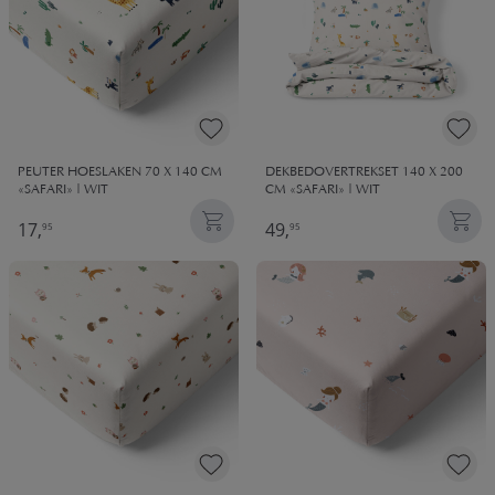
PEUTER HOESLAKEN 70 X 140 CM
DEKBEDOVERTREKSET 140 X 200
«SAFARI» | WIT
CM «SAFARI» | WIT
17,
49,
95
95