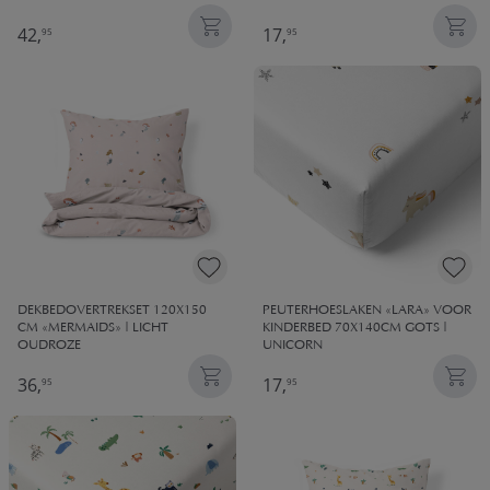
42,
17,
95
95
DEKBEDOVERTREKSET 120X150
PEUTERHOESLAKEN «LARA» VOOR
CM «MERMAIDS» | LICHT
KINDERBED 70X140CM GOTS |
OUDROZE
UNICORN
36,
17,
95
95