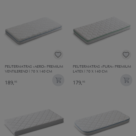
PEUTERMATRAS «AERO» PREMIUM
PEUTERMATRAS «PURA» PREMIUM
VENTILEREND | 70 X 140 CM
LATEX | 70 X 140 CM
189,
179,
95
95