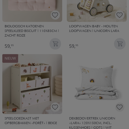
BIOLOGISCH KATOENEN
LOOPWAGEN BABY - HOUTEN
SPEELKLEED BISCUIT | 110X85CM |
LOOPWAGEN | UNICORN LARA
ZACHT ROZE
59,
59,
95
95
NIEUW
SPEELGOEDKAST MET
DEKBEDOVERTREK UNICORN
OPBERGBAKKEN «FORÊT» | BEIGE
«LARA» 120X150CM, INCL.
KUSSENHOES | GOTS | WIT