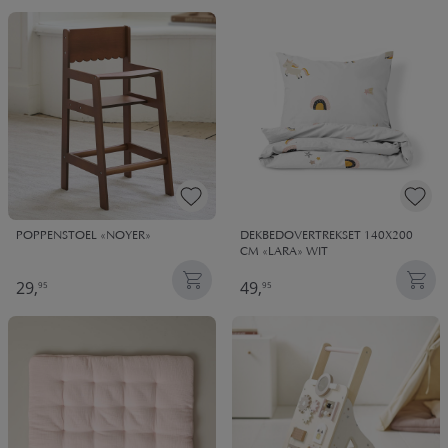
al in huis hebben!
POPPENSTOEL «NOYER»
DEKBEDOVERTREKSET 140X200
CM «LARA» WIT
29,
49,
95
95