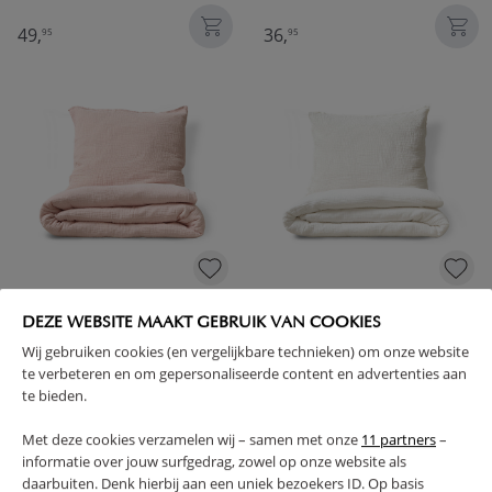
49,
36,
95
95
DEKBEDOVERTREKSET
DEKBEDOVERTREKSET
DEZE WEBSITE MAAKT GEBRUIK VAN COOKIES
120X150CM, INCL. KUSSENHOES |
MOUSSELINE KATOEN INCL.
MOUSSELINE KATOEN | ZACHT
KUSSENHOES | 120X150CM | WIT
Wij gebruiken cookies (en vergelijkbare technieken) om onze website
ROZE
te verbeteren en om gepersonaliseerde content en advertenties aan
te bieden.
42,
42,
95
95
Met deze cookies verzamelen wij – samen met onze
11 partners
–
informatie over jouw surfgedrag, zowel op onze website als
daarbuiten. Denk hierbij aan een uniek bezoekers ID. Op basis