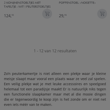
2 KONIJNENSTOELTJES MET
POPPENSTOEL «NOISETTE»
TAFELTJE - WIT | PEUTERSTOELTJES
124,
29,
95
95
1 - 12 van 12 resultaten
Zo’n peuterkamertje is niet alleen een plekje waar je kleine
meisje slaapt maar vooral een plaats waar ze veel zal spelen.
Een veilig plekje wat je met leuke accessoires en speelgoed
helemaal tot een paradijsje maakt! Er is natuurlijk niks tegen
een functionele slaapkamer maar met al die mooie dingen
die er tegenwoordig te koop zijn is het zonde om er niet net
even iets méér van te maken.