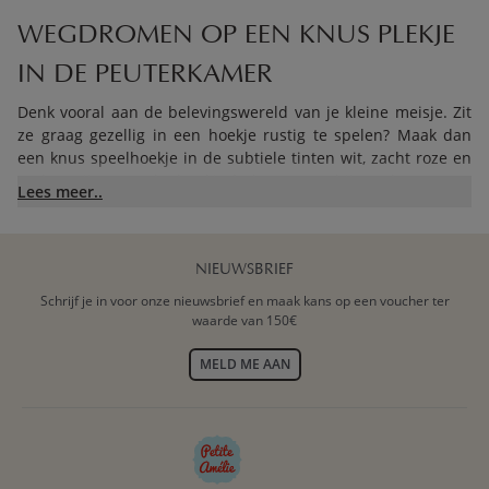
WEGDROMEN OP EEN KNUS PLEKJE
IN DE PEUTERKAMER
Denk vooral aan de belevingswereld van je kleine meisje. Zit
ze graag gezellig in een hoekje rustig te spelen? Maak dan
een knus speelhoekje in de subtiele tinten wit, zacht roze en
zacht grijs. Een leuke kinderlamp om bij te lezen, een
Lees meer..
prachtig
peuterbureau
om op te spelenen of een set houten
wandknoppen aan de muur maak je de gehele meisjes
peuterkamer helemaal af. Lekker om je in terug te trekken
met je knuffel en een kijkboekje waar je zachtjes wegdroomt
NIEUWSBRIEF
met zachte stofjes en een comfortabel vloerkleed. Met een
Schrijf je in voor onze nieuwsbrief en maak kans op een voucher ter
mooie voile boven dat hoekje maak je de meisjeskamer
waarde van 150€
peuter nog intiemer en knusser. Ook heel prima natuurlijk
om daar je vriendinnetje uit te nodigen voor het drinken van
MELD ME AAN
een roosvicee’tje met een koekje. Lekker weggekropen zonder
dat papa en mama steeds meekijken!
KIES VOOR EEN PEUTERKAMER DIE