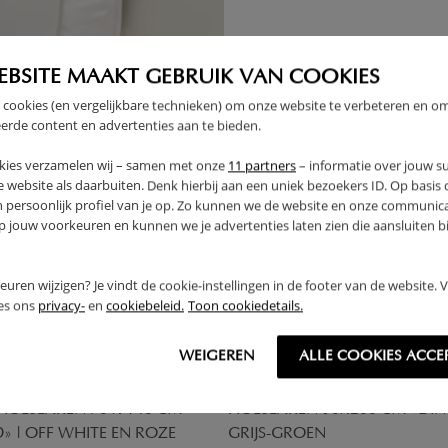
EBSITE MAAKT GEBRUIK VAN COOKIES
 cookies (en vergelijkbare technieken) om onze website te verbeteren en o
erde content en advertenties aan te bieden.
kies verzamelen wij – samen met onze
11 partners
– informatie over jouw s
 website als daarbuiten. Denk hierbij aan een uniek bezoekers ID. Op basis
n persoonlijk profiel van je op. Zo kunnen we de website en onze communica
jouw voorkeuren en kunnen we je advertenties laten zien die aansluiten bi
rkeuren wijzigen? Je vindt de cookie-instellingen in de footer van de website.
ees ons
privacy-
en
cookiebeleid.
Toon cookiedetails.
WEIGEREN
ALLE COOKIES ACCE
HOESLAKEN 70 X 140 CM
HOESLAKEN 90X200 CM «DIN
D» | OFF WHITE EN ROZE
GRIJS-GROEN