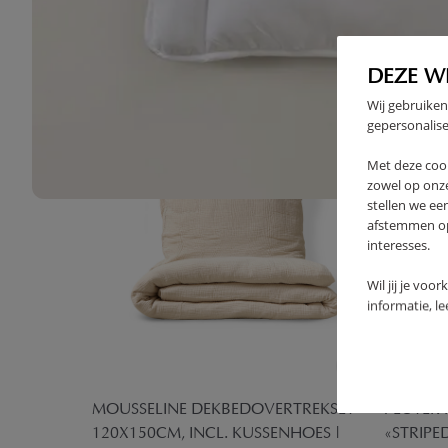
High-contrast mode
VAAK SAMEN GEKOCHT
DEZE W
Wij gebruiken
gepersonalise
Met deze coo
zowel op onze
stellen we ee
afstemmen op 
interesses.
Wil jij je voo
informatie, l
RE» |
MOUSSELINE DEKBEDOVERTREKSET
PEUTER 
120X150CM, INCL. KUSSENHOES |
«STRIPE