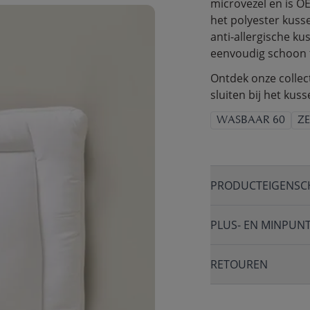
microvezel en is OE
het polyester kussen
anti-allergische k
eenvoudig schoon 
Ontdek onze colle
sluiten bij het kuss
WASBAAR 60
Z
PRODUCTEIGENSC
PLUS- EN MINPUN
RETOUREN