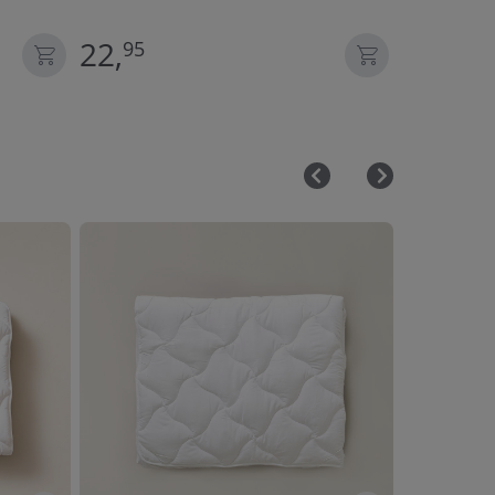
GOTS | UN
22,
22,
95
95