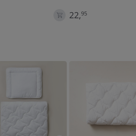
22,
95