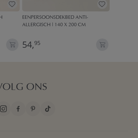
H
EENPERSOONSDEKBED ANTI-
BAMBOE KU
ALLERGISCH | 140 X 200 CM
X 60 CM
54,
29,
95
95
VOLG ONS