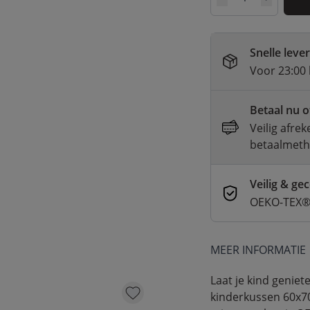
Aantal
Snelle leve
Voor 23:00 
Betaal nu o
Veilig afre
betaalmet
Veilig & gec
OEKO-TEX® 
MEER INFORMATIE
Laat je kind genie
kinderkussen 60x70 