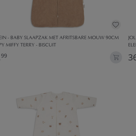
EIN - BABY SLAAPZAK MET AFRITSBARE MOUW 90CM
JO
PY MIFFY TERRY - BISCUIT
EL
,
36
99