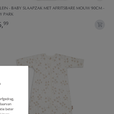
LLEIN - BABY SLAAPZAK MET AFRITSBARE MOUW 90CM -
NY PARK
,
99
m
urfgedrag,
 daarvan
tie beter