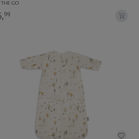
 THE GO
,
99