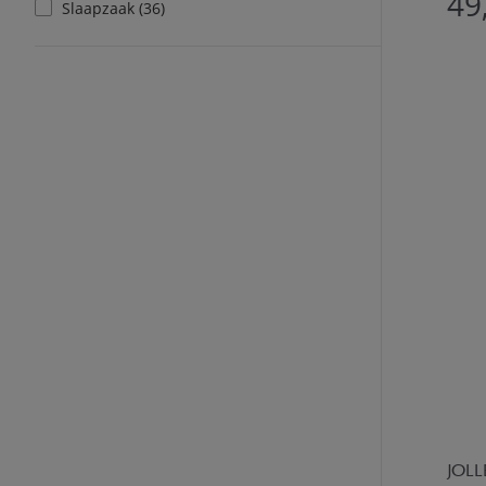
49
Slaapzaak (36)
JOLL