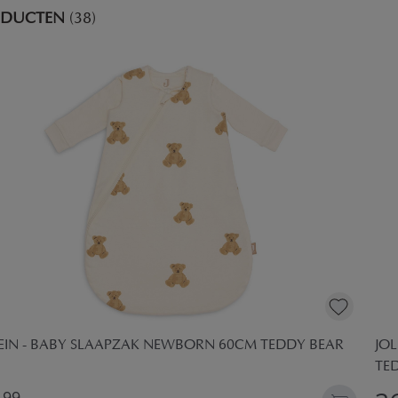
ODUCTEN
(38)
EIN - BABY SLAAPZAK NEWBORN 60CM TEDDY BEAR
JO
TE
99