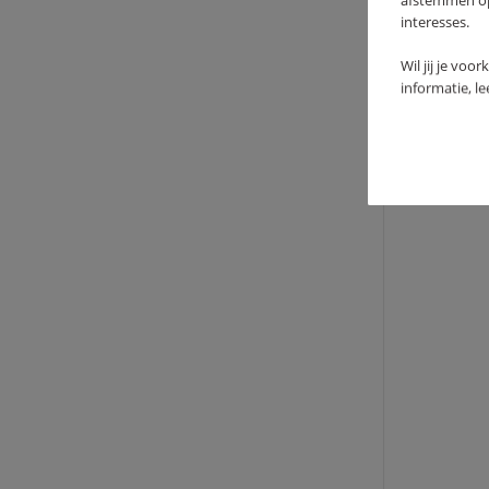
afstemmen op 
interesses.
Wil jij je voo
JOLL
informatie, l
FLOW
36