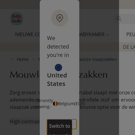
Ga naar hoofdinhoud
Zoek
NIEUWE COLLECTIE
BABYKAMER
PEU
We
detected
DE L
you're in
Home
Babykamer
Mouwloze slaapzakken
Mouwloze slaapzakken
United
States
Zorg ervoor dat je baby comfortabel slaapt met onze 
ademende materialen zoals hydrofiele stof om ervoor
Currently
Belgium
(EUR)
slaapzak voor de zomer of een knusse optie voor de wint
viewing:
High-contrast mode
Switch to