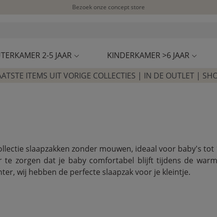
Bezoek onze concept store
Klantbeoordelingen
4,50/5
TERKAMER 2-5 JAAR
KINDERKAMER >6 JAAR
AATSTE ITEMS UIT VORIGE COLLECTIES | IN DE OUTLET | SH
collectie slaapzakken zonder mouwen, ideaal voor baby's to
 te zorgen dat je baby comfortabel blijft tijdens de w
er, wij hebben de perfecte slaapzak voor je kleintje.