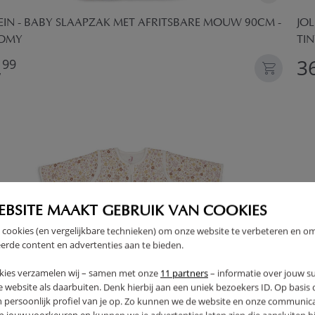
EIN - BABY SLAAPZAK MET AFRITSBARE MOUW 90CM -
JO
OMY
TI
,
36
99
EBSITE MAAKT GEBRUIK VAN COOKIES
 cookies (en vergelijkbare technieken) om onze website te verbeteren en o
erde content en advertenties aan te bieden.
kies verzamelen wij – samen met onze
11 partners
– informatie over jouw s
 website als daarbuiten. Denk hierbij aan een uniek bezoekers ID. Op basis
n persoonlijk profiel van je op. Zo kunnen we de website en onze communica