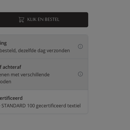
KLIK EN BESTEL
ring
besteld, dezelfde dag verzonden
f achteraf
kenen met verschillende
hoden
ertificeerd
STANDARD 100 gecertificeerd textiel