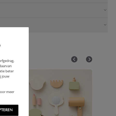
m
urfgedrag,
 daarvan
tie beter
j jouw
 Voor meer
PTEREN