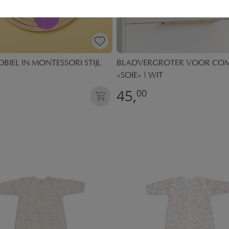
BIEL IN MONTESSORI STIJL
BLADVERGROTER VOOR CO
«SOIE» | WIT
45,
00