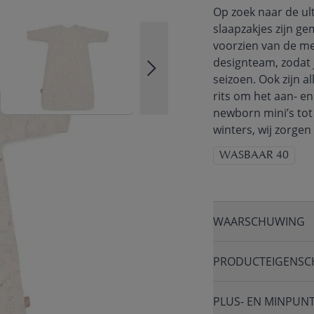
Op zoek naar de ult
slaapzakjes zijn g
voorzien van de me
designteam, zodat je
seizoen. Ook zijn a
rits om het aan- e
newborn mini’s to
winters, wij zorgen 
WASBAAR 40
WAARSCHUWING
PRODUCTEIGENSC
PLUS- EN MINPUN