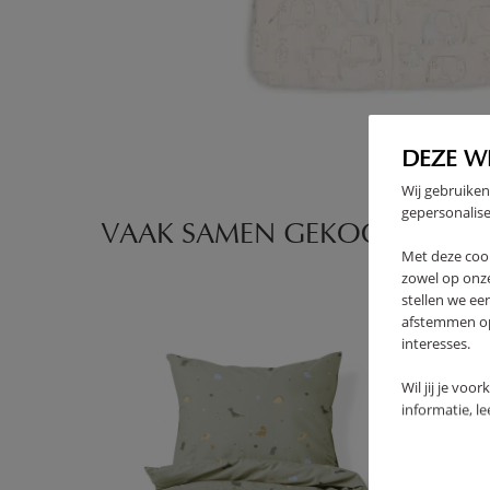
DEZE W
Wij gebruiken
High-contrast mode
gepersonalise
VAAK SAMEN GEKOCHT
Met deze coo
zowel op onze
stellen we ee
afstemmen op 
interesses.
Wil jij je voo
informatie, l