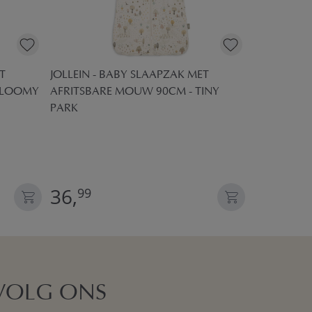
T
JOLLEIN - BABY SLAAPZAK MET
BLOOMY
AFRITSBARE MOUW 90CM - TINY
PARK
JOLLEIN -
AFRITSBAR
DREAMS
36,
36,
99
99
VOLG ONS