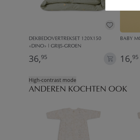
X 150 CM
DEKBEDOVERTREKSET 120X150
BABY MO
«DINO» | GRIJS-GROEN
36,
16,
95
95
High-contrast mode
ANDEREN KOCHTEN OOK