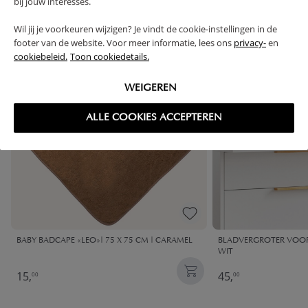
bij jouw interesses.
Wil jij je voorkeuren wijzigen? Je vindt de cookie-instellingen in de
footer van de website. Voor meer informatie, lees ons
privacy-
en
OUTLET
OUTLET
cookiebeleid.
Toon cookiedetails.
WEIGEREN
ALLE COOKIES ACCEPTEREN
BABY BADCAPE «LEO»| 75 X 75 CM | CARAMEL
BLADVERGROTER VOOR
WIT
15,
45,
00
00