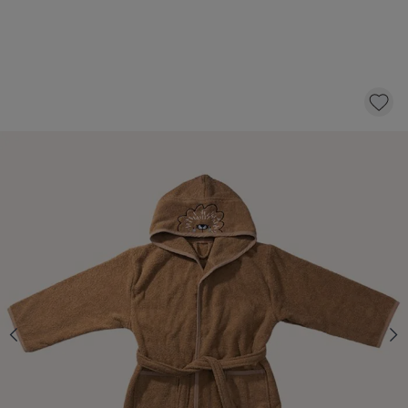
BADJAS «LEO»| 80 - 86 CM| 1 - 2 JAAR |
CARAMEL
20,-
KLIK EN BESTEL
Aantal
Op voorraad