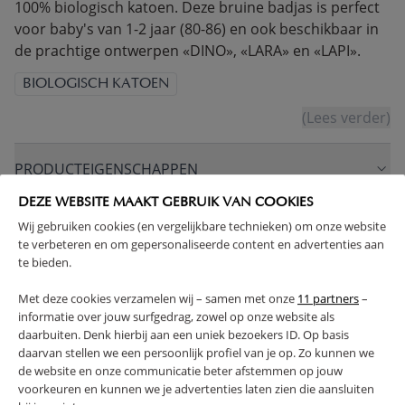
100% biologisch katoen. Deze bruine badjas is perfect
voor baby's van 1-2 jaar (80-86) en ook beschikbaar in
de prachtige ontwerpen «DINO», «LARA» en «LAPI».
BIOLOGISCH KATOEN
(Lees verder)
PRODUCTEIGENSCHAPPEN
DEZE WEBSITE MAAKT GEBRUIK VAN COOKIES
PLUS- EN MINPUNTEN
Wij gebruiken cookies (en vergelijkbare technieken) om onze website
te verbeteren en om gepersonaliseerde content en advertenties aan
te bieden.
RETOUREN
Met deze cookies verzamelen wij – samen met onze
11 partners
–
informatie over jouw surfgedrag, zowel op onze website als
daarbuiten. Denk hierbij aan een uniek bezoekers ID. Op basis
daarvan stellen we een persoonlijk profiel van je op. Zo kunnen we
de website en onze communicatie beter afstemmen op jouw
High-contrast mode
voorkeuren en kunnen we je advertenties laten zien die aansluiten
VAAK SAMEN GEKOCHT