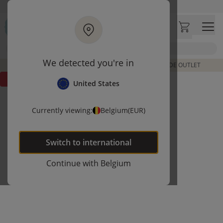
Ga naar hoofdinhoud
Bezoek onze concept store
Klantbeoordelingen
4,50/5
Zoek
We detected you're in
DE LAATSTE ITEMS UIT VORIGE COLLECTIES | SHOP DE OUTLET
Outlet
United States
Currently viewing:
Belgium
(EUR)
Switch to
international
Continue with
Belgium