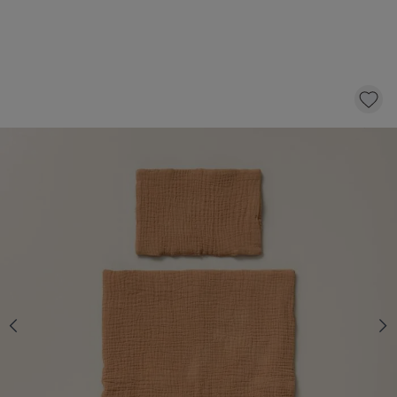
POPPEN BEDDENGOED «COLOMBE»
14,
95
Niet op voorraad
Informeer mij over beschikbaarheid
Dit product is tijdelijk uitverkocht
De verwachte levertijd is onbekend