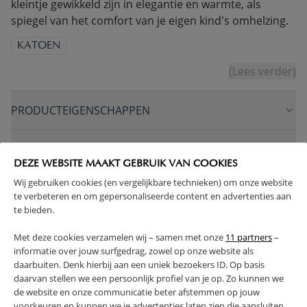
kleintje gewikkeld zijn in elegantie en warmte, als
spiegel van het comfort van je eigen kind's omhelzing.
KATOEN
(Lees verder)
PRODUCTEIGENSCHAPPEN
PLUS- EN MINPUNTEN
DEZE WEBSITE MAAKT GEBRUIK VAN COOKIES
Wij gebruiken cookies (en vergelijkbare technieken) om onze website
FAQ
te verbeteren en om gepersonaliseerde content en advertenties aan
te bieden.
RETOUREN
Met deze cookies verzamelen wij – samen met onze
11 partners
–
informatie over jouw surfgedrag, zowel op onze website als
daarbuiten. Denk hierbij aan een uniek bezoekers ID. Op basis
daarvan stellen we een persoonlijk profiel van je op. Zo kunnen we
de website en onze communicatie beter afstemmen op jouw
High-contrast mode
voorkeuren en kunnen we je advertenties laten zien die aansluiten