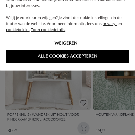
bij jouw interesses.
VAAK SAMEN GEKOCHT
Wil jij je voorkeuren wijzigen? Je vindt de cookie-instellingen in de
footer van de website. Voor meer informatie, lees ons
privacy-
en
OUTLET
cookiebeleid.
Toon cookiedetails.
WEIGEREN
ALLE COOKIES ACCEPTEREN
POPPENHUIS / WANDREK UIT HOUT VOOR
HOUTEN WANDPLANK 
KINDERKAMER (EXCL. ACCESSOIRES)
30,
19,
00
95