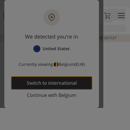
Ga naar hoofdinhoud
Bezoek onze concept store
Klantbeoordelingen
4,54/5
Zoek
We detected you're in
DE LAATSTE ITEMS UIT VORIGE COLLECTIES | SHOP DE OUTLET
United States
Currently viewing:
Belgium
(EUR)
Switch to
international
Continue with
Belgium