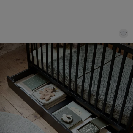
ONDERSCHUIFLADE VOOR LEDIKANT
«HETRE» | 60 X 120 CM | ZWART
69,
95
KLIK EN BESTEL
Snelle levering
Voor 23:00 besteld, dezelfde dag