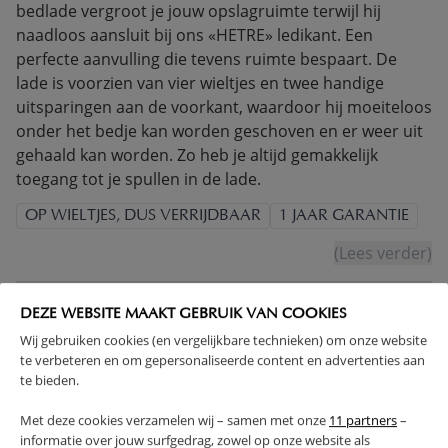
bedlade vergroot je jouw opslagruimte terwijl hij
naadloos aansluit bij ons «HETRE» ledikant. Een
perfecte aanvulling die tevens ruimte bespaart. De
lade is voorzien van vier wieltjes en twee handige
uitsparingen aan de voorkant, waardoor hij moeiteloos
onder het bedje kan worden geschoven en er weer uit
gehaald kan worden. Zo heb je altijd gemakkelijk
toegang tot je spullen in de lade.
OP WIELTJES, DUS VERRIJDBAAR
1 JAAR GARANTIE
(Lees verder)
PRODUCTEIGENSCHAPPEN
DEZE WEBSITE MAAKT GEBRUIK VAN COOKIES
Wij gebruiken cookies (en vergelijkbare technieken) om onze website
te verbeteren en om gepersonaliseerde content en advertenties aan
PLUS- EN MINPUNTEN
te bieden.
Met deze cookies verzamelen wij – samen met onze
11 partners
–
FAQ
informatie over jouw surfgedrag, zowel op onze website als