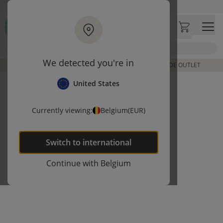
Ga naar hoofdinhoud
Bezoek onze concept store
Klantbeoordelingen
4,54/5
Zoek
We detected you're in
DE LAATSTE ITEMS UIT VORIGE COLLECTIES | SHOP DE OUTLET
United States
Currently viewing:
Belgium
(EUR)
Switch to
international
Continue with
Belgium