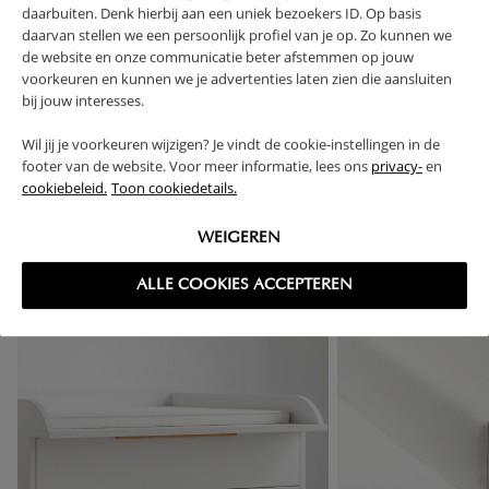
daarbuiten. Denk hierbij aan een uniek bezoekers ID. Op basis
RETOUREN
daarvan stellen we een persoonlijk profiel van je op. Zo kunnen we
de website en onze communicatie beter afstemmen op jouw
voorkeuren en kunnen we je advertenties laten zien die aansluiten
bij jouw interesses.
Wil jij je voorkeuren wijzigen? Je vindt de cookie-instellingen in de
High-contrast mode
footer van de website. Voor meer informatie, lees ons
privacy-
en
cookiebeleid.
Toon cookiedetails.
VAAK SAMEN GEKOCHT
WEIGEREN
OUTLET
ALLE COOKIES ACCEPTEREN