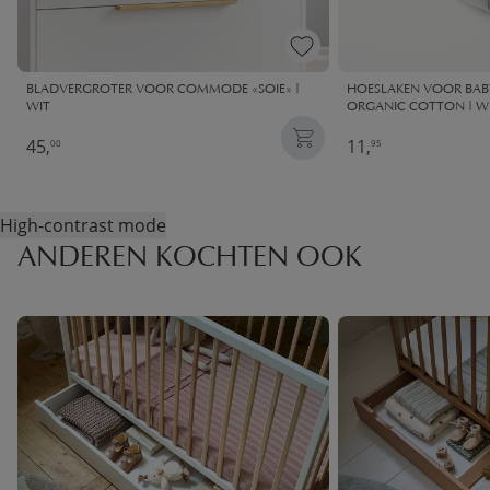
BLADVERGROTER VOOR COMMODE «SOIE» |
HOESLAKEN VOOR BABY
WIT
ORGANIC COTTON | W
45,
11,
00
95
High-contrast mode
ANDEREN KOCHTEN OOK