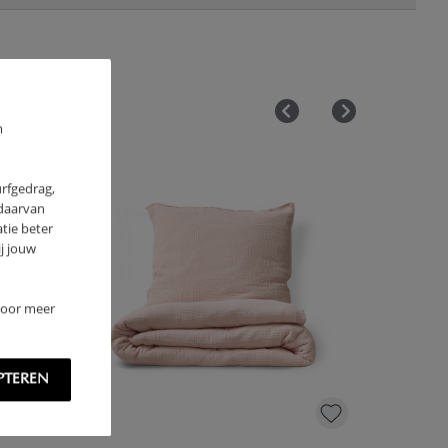
m
urfgedrag,
 daarvan
tie beter
j jouw
 Voor meer
PTEREN