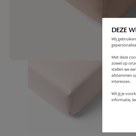
High-contrast mode
VAAK SAMEN GEKOCHT
DEZE W
Wij gebruiken
gepersonalise
Met deze coo
zowel op onze
stellen we ee
afstemmen op 
interesses.
Wil jij je voo
informatie, l