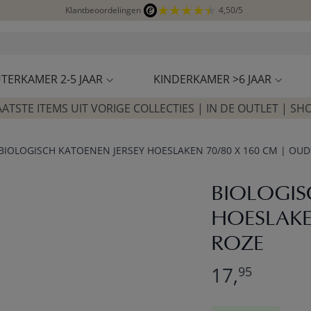
Klantbeoordelingen
4,50/5
Op werkdagen besteld, zelfde dag verzonden
Bezoek onze concept store
Klantbeoordelingen
4,50/5
TERKAMER 2-5 JAAR
KINDERKAMER >6 JAAR
AATSTE ITEMS UIT VORIGE COLLECTIES | IN DE OUTLET | SH
BIOLOGISCH KATOENEN JERSEY HOESLAKEN 70/80 X 160 CM | OUD
BIOLOGIS
HOESLAKE
ROZE
17,
95