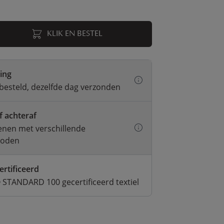
KLIK EN BESTEL
ring
besteld, dezelfde dag verzonden
f achteraf
kenen met verschillende
hoden
ertificeerd
STANDARD 100 gecertificeerd textiel