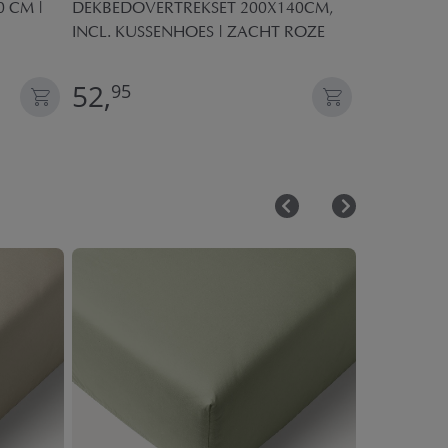
0 CM |
DEKBEDOVERTREKSET 200X140CM,
DEKBEDOVE
INCL. KUSSENHOES | ZACHT ROZE
«SAFARI» |
52,
49,
95
95