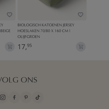
EY
BIOLOGISCH KATOENEN JERSEY
JUNIORBED
 BEIGE
HOESLAKEN 70/80 X 160 CM |
«PANSY» | 
OLIJFGROEN
17,
19,
95
95
VOLG ONS