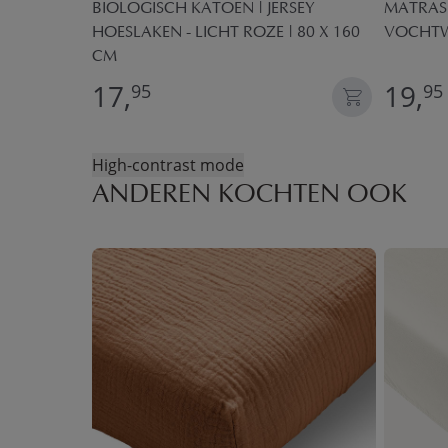
MER​
BIOLOGISCH KATOEN | JERSEY
MATRASB
HOESLAKEN - LICHT ROZE | 80 X 160
VOCHT
CM
17,
19,
95
95
High-contrast mode
ANDEREN KOCHTEN OOK