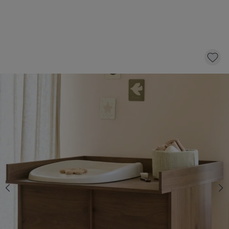
BLADVERGROTER VOOR COMMODE
«NOMA» | COCOA
64,
95
Niet op voorraad
Informeer mij over beschikbaarheid
Dit product is tijdelijk uitverkocht