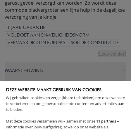
gerust gevoel verzorgd kan worden. Zo wordt deze
commode bladvergroter een fijne hulp in de dagelijkse
verzorging van je kindje.
1 JAAR GARANTIE
VOLDOET AAN EN-VEILIGHEIDSNORM
VERVAARDIGD IN EUROPA
SOLIDE CONSTRUCTIE
(Lees verder)
WAARSCHUWING
PRODUCTEIGENSCHAPPEN
DEZE WEBSITE MAAKT GEBRUIK VAN COOKIES
Wij gebruiken cookies (en vergelijkbare technieken) om onze website
PLUS- EN MINPUNTEN
te verbeteren en om gepersonaliseerde content en advertenties aan
te bieden.
FAQ
Met deze cookies verzamelen wij – samen met onze
11 partners
–
informatie over jouw surfgedrag, zowel op onze website als