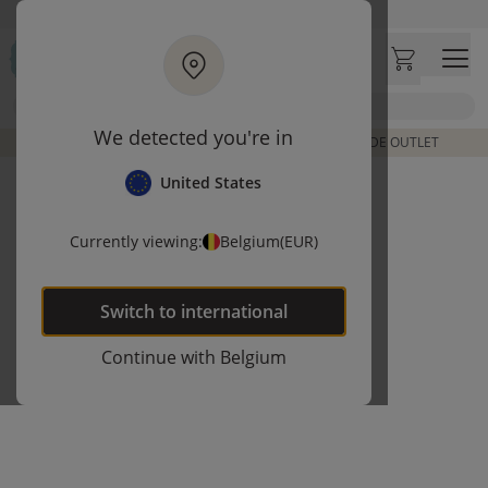
Ga naar hoofdinhoud
Bezoek onze concept store
Klantbeoordelingen
4,50/5
Zoek
We detected you're in
DE LAATSTE ITEMS UIT VORIGE COLLECTIES | SHOP DE OUTLET
United States
Currently viewing:
Belgium
(EUR)
Switch to
international
Continue with
Belgium