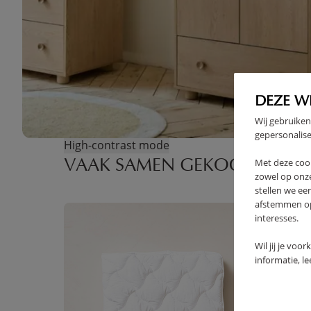
DEZE W
Wij gebruiken
gepersonalise
High-contrast mode
Met deze coo
VAAK SAMEN GEKOCHT
zowel op onze
stellen we ee
afstemmen op 
interesses.
Wil jij je voo
informatie, l