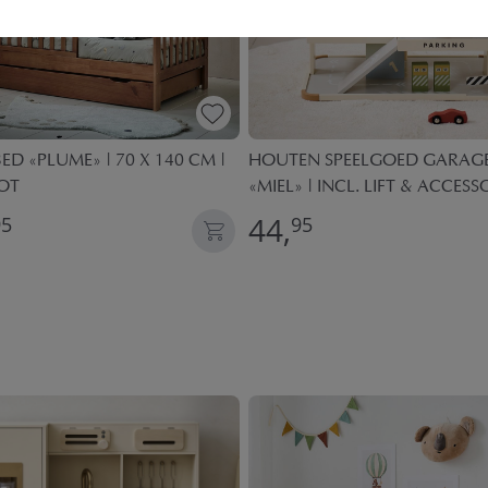
ED «PLUME» | 70 X 140 CM |
HOUTEN SPEELGOED GARAGE
OT
«MIEL» | INCL. LIFT & ACCESS
44,
95
95