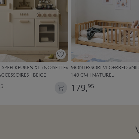
SPEELKEUKEN XL «NOISETTE»
MONTESSORI VLOERBED «NID»
ACCESSOIRES | BEIGE
140 CM | NATUREL
179,
95
95