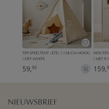
.
TIPI SPEELTENT «ÉTÉ» | 158 CM HOOG
HOUTEN 
| OFF-WHITE
| MET 9 
59,
159,
95
NIEUWSBRIEF