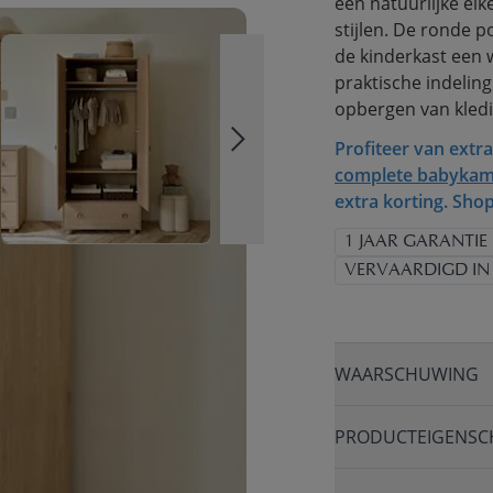
een natuurlijke eik
stijlen. De ronde 
de kinderkast een 
praktische indeling
opbergen van kledi
Profiteer van extra
complete babykam
extra korting. Sho
1 JAAR GARANTIE
VERVAARDIGD IN
WAARSCHUWING
PRODUCTEIGENSC