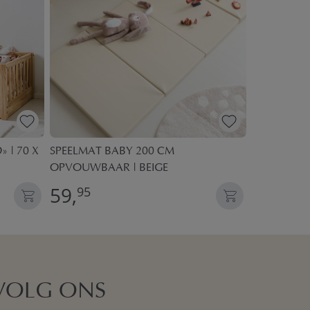
 | 70 X
SPEELMAT BABY 200 CM
ANTI-ALLE
OPVOUWBAAR | BEIGE
59,
24,
95
95
VOLG ONS