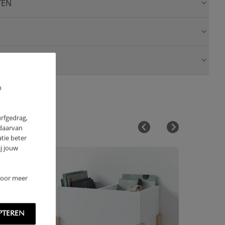
TEN
m
urfgedrag,
 daarvan
tie beter
j jouw
 Voor meer
PTEREN