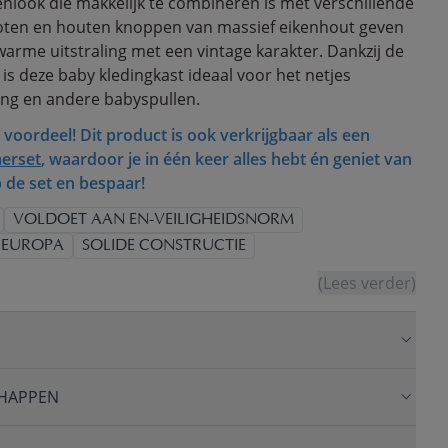
enlook die makkelijk te combineren is met verschillende
poten en houten knoppen van massief eikenhout geven
warme uitstraling met een vintage karakter. Dankzij de
 is deze baby kledingkast ideaal voor het netjes
ng en andere babyspullen.
 voordeel! Dit product is ook verkrijgbaar als een
erset
, waardoor je in één keer alles hebt én geniet van
p de set en bespaar!
VOLDOET AAN EN-VEILIGHEIDSNORM
 EUROPA
SOLIDE CONSTRUCTIE
(Lees verder)
HAPPEN