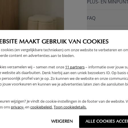
PLUS- EN MINPUN
FAQ
RETOUREN
EBSITE MAAKT GEBRUIK VAN COOKIES
 cookies (en vergelijkbare technieken) om onze website te verbeteren en o
erde content en advertenties aan te bieden.
kies verzamelen wij – samen met onze
11 partners
– informatie over jouw s
 website als daarbuiten. Denk hierbij aan een uniek bezoekers ID. Op basis
n persoonlijk profiel van je op. Zo kunnen we de website en onze communica
jouw voorkeuren en kunnen we je advertenties laten zien die aansluiten bi
rkeuren wijzigen? Je vindt de cookie-instellingen in de footer van de website.
ees ons
privacy-
en
cookiebeleid.
Toon cookiedetails.
WEIGEREN
ALLE COOKIES ACCE