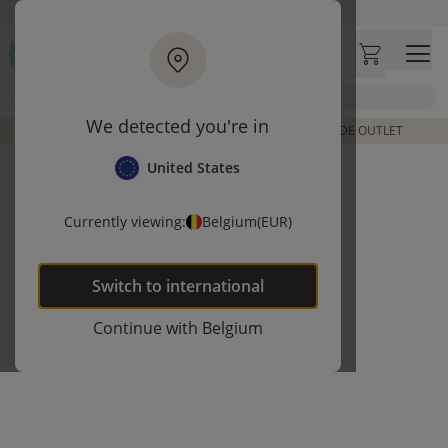
Ga naar hoofdinhoud
Bezoek onze concept store
Klantbeoordelingen
4,50/5
Zoek
We detected you're in
DE LAATSTE ITEMS UIT VORIGE COLLECTIES | SHOP DE OUTLET
United States
Currently viewing:
Belgium
(EUR)
Switch to
international
Continue with
Belgium