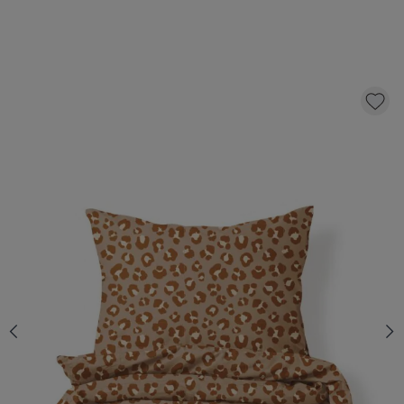
DEKBEDOVERTREKSET FLANEL «LEOPARD» |
140 X 200 CM
52,
95
KLIK EN BESTEL
Aantal
Snelle levering
Voor 23:00 besteld, dezelfde dag