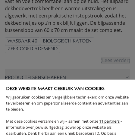
vast en voelt comfortabel aan op de huid. Het luipaard
dekbedovertrek heeft een warme uitstraling en is
afgewerkt met een praktische instopstrook, zodat het
dekbed netjes op z’n plek blijft liggen. De bijpassende
kussensloop van 60 x 70 cm maakt de set compleet.
WASBAAR 40
BIOLOGISCH KATOEN
ZEER GOED ADEMEND
(Lees verder)
PRODUCTEIGENSCHAPPEN
DEZE WEBSITE MAAKT GEBRUIK VAN COOKIES
PLUS- EN MINPUNTEN
Wij gebruiken cookies (en vergelijkbare technieken) om onze website
te verbeteren en om gepersonaliseerde content en advertenties aan
te bieden.
FAQ
Met deze cookies verzamelen wij – samen met onze
11 partners
–
informatie over jouw surfgedrag, zowel op onze website als
RETOUREN
daarbuiten. Denk hierbij aan een uniek bezoekers ID. Op basis