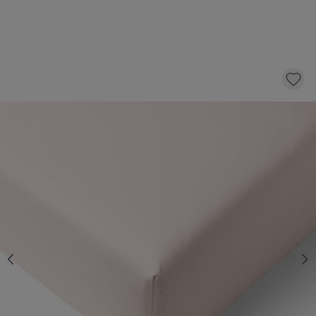
BIOLOGISCH KATOENEN JERSEY
HOESLAKEN 90X200 CM| LICHT ROZE
19,
95
KLIK EN BESTEL
Aantal
Op voorraad