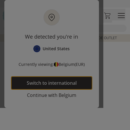
Ga naar hoofdinhoud
Bezoek onze concept store
Klantbeoordelingen
4,50/5
Zoek
We detected you're in
DE LAATSTE ITEMS UIT VORIGE COLLECTIES | SHOP DE OUTLET
United States
Currently viewing:
Belgium
(EUR)
Switch to
international
Continue with
Belgium