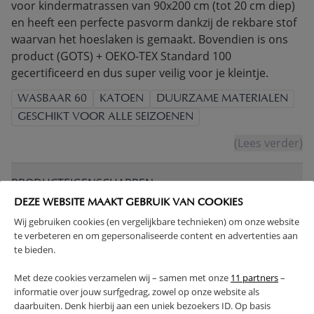
voor kindermatrassen van 90x200 cm (tot 20 cm diep)
en heeft een perfecte pasvorm dankzij de rekbare stof
waarvan het hoeslaken is gemaakt. Bovendien is ons
product (GOTS) + OEKO-TEX Standard 100
gecertificeerd en dus super veilig voor je kleintje.
WASBAAR 60
KATOEN
DUURZAME MATERIALEN
GESCHIKT VOOR ALLE SEIZOENEN
(Lees verder)
PRODUCTEIGENSCHAPPEN
DEZE WEBSITE MAAKT GEBRUIK VAN COOKIES
Wij gebruiken cookies (en vergelijkbare technieken) om onze website
PLUS- EN MINPUNTEN
te verbeteren en om gepersonaliseerde content en advertenties aan
te bieden.
FAQ
Met deze cookies verzamelen wij – samen met onze
11 partners
–
informatie over jouw surfgedrag, zowel op onze website als
RETOUREN
daarbuiten. Denk hierbij aan een uniek bezoekers ID. Op basis