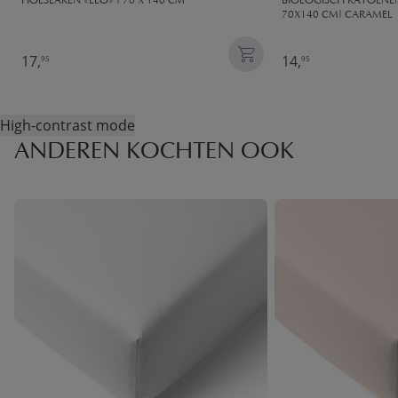
HOESLAKEN «LEO» | 70 X 140 CM
BIOLOGISCH KATOENEN
70X140 CM| CARAMEL
17,
14,
95
95
High-contrast mode
ANDEREN KOCHTEN OOK