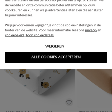
de website en onze communicatie beter afstemmen op jouw
voorkeuren en kunnen we je advertenties laten zien die aansluiten
bij jouw interesses.
High-contrast mode
VAAK SAMEN GEKOCHT
Wil jij je voorkeuren wijzigen? Je vindt de cookie-instellingen in de
footer van de website. Voor meer informatie, lees ons
privacy-
en
cookiebeleid.
Toon cookiedetails.
WEIGEREN
ALLE COOKIES ACCEPTEREN