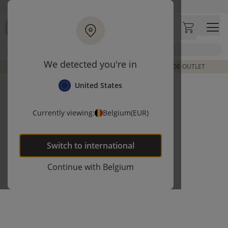
Ga naar hoofdinhoud
Bezoek onze concept store
Klantbeoordelingen
4,54/5
Zoek
We detected you're in
DE LAATSTE ITEMS UIT VORIGE COLLECTIES | SHOP DE OUTLET
United States
Currently viewing:
Belgium
(EUR)
Switch to
international
Continue with
Belgium