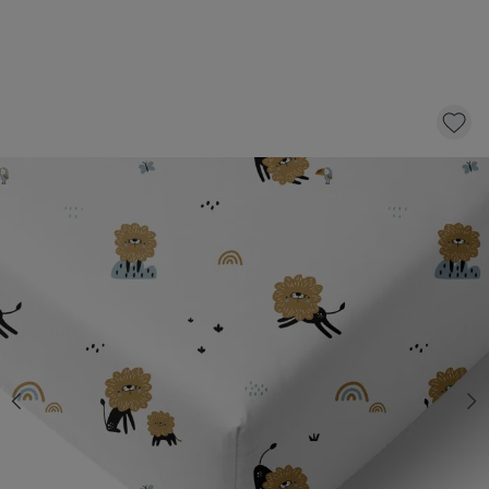
HOESLAKEN «LEO» | 90 X 200 CM
22,
95
KLIK EN BESTEL
Aantal
Snelle levering
Voor 23:00 besteld, dezelfde dag
verzonden