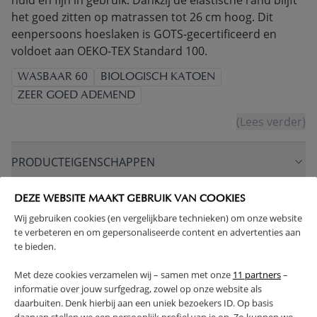
huid en fijn in gebruik. Dankzij de elastische rand blijft
het goed zitten op matrassen tot 26 cm hoog. Dit
eenpersoons hoeslaken is GOTS-gecertificeerd en
voldoet aan OEKO-TEX Standard 100.
WASBAAR 60
BIOLOGISCH KATOEN
ZEER GOED ADEMEND
(Lees verder)
PRODUCTEIGENSCHAPPEN
DEZE WEBSITE MAAKT GEBRUIK VAN COOKIES
PLUS- EN MINPUNTEN
Wij gebruiken cookies (en vergelijkbare technieken) om onze website
te verbeteren en om gepersonaliseerde content en advertenties aan
FAQ
te bieden.
Met deze cookies verzamelen wij – samen met onze
11 partners
–
RETOUREN
informatie over jouw surfgedrag, zowel op onze website als
daarbuiten. Denk hierbij aan een uniek bezoekers ID. Op basis
daarvan stellen we een persoonlijk profiel van je op. Zo kunnen we