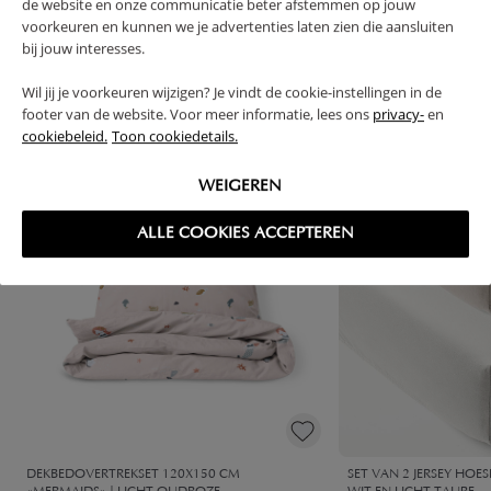
de website en onze communicatie beter afstemmen op jouw
voorkeuren en kunnen we je advertenties laten zien die aansluiten
bij jouw interesses.
High-contrast mode
VAAK SAMEN GEKOCHT
Wil jij je voorkeuren wijzigen? Je vindt de cookie-instellingen in de
footer van de website. Voor meer informatie, lees ons
privacy-
en
cookiebeleid.
Toon cookiedetails.
WEIGEREN
ALLE COOKIES ACCEPTEREN
DEKBEDOVERTREKSET 120X150 CM
SET VAN 2 JERSEY HOE