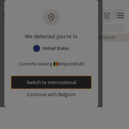
Ga naar hoofdinhoud
Bezoek onze concept store
Klantbeoordelingen
4,54/5
Zoek
We detected you're in
DE LAATSTE ITEMS UIT VORIGE COLLECTIES | SHOP DE OUTLET
United States
Currently viewing:
Belgium
(EUR)
Switch to
international
Continue with
Belgium