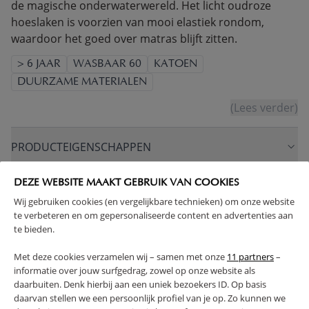
de magische onderwaterwereld. Het licht oudroze
hoeslaken is voorzien van mooi elastiek rondom,
waardoor het goed over matras blijft zitten.
> 6 JAAR
WASBAAR 60
KATOEN
DUURZAME MATERIALEN
(Lees verder)
PRODUCTEIGENSCHAPPEN
DEZE WEBSITE MAAKT GEBRUIK VAN COOKIES
PLUS- EN MINPUNTEN
Wij gebruiken cookies (en vergelijkbare technieken) om onze website
te verbeteren en om gepersonaliseerde content en advertenties aan
FAQ
te bieden.
Met deze cookies verzamelen wij – samen met onze
11 partners
–
RETOUREN
informatie over jouw surfgedrag, zowel op onze website als
daarbuiten. Denk hierbij aan een uniek bezoekers ID. Op basis
daarvan stellen we een persoonlijk profiel van je op. Zo kunnen we