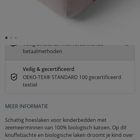
Snelle levering
Voor 23:00 besteld, dezelfde dag
verzonden
Betaal nu of achteraf
Veilig afrekenen met verschillende
betaalmethoden
Veilig & gecertificeerd
OEKO-TEX® STANDARD 100 gecertificeerd
textiel
MEER INFORMATIE
Schattig hoeslaken voor kinderbedden met
zeemeerminnen van 100% biologisch katoen. Op dit
knuffelzachte en biologische laken droomt je kind over