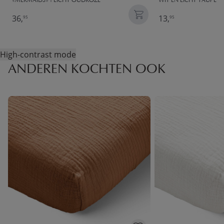
«MERMAIDS» | LICHT OUDROZE
WIT EN LICHT TAUPE
36,
13,
95
95
High-contrast mode
ANDEREN KOCHTEN OOK