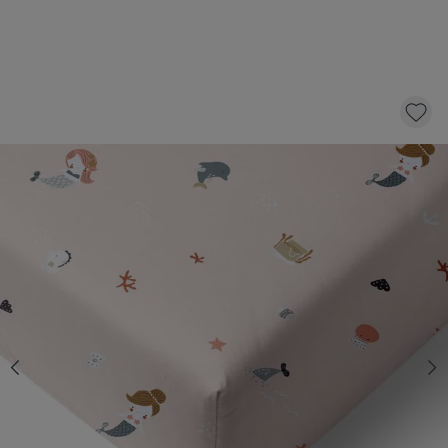
HOESLAKEN 90X200 CM «MERMAIDS» |
LICHT OUDROZE
22,
95
KLIK EN BESTEL
Aantal
Op voorraad