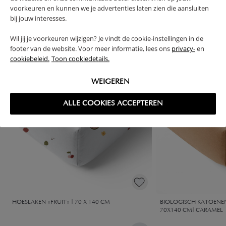
High-contrast mode
voorkeuren en kunnen we je advertenties laten zien die aansluiten
bij jouw interesses.
VAAK SAMEN GEKOCHT
Wil jij je voorkeuren wijzigen? Je vindt de cookie-instellingen in de
footer van de website. Voor meer informatie, lees ons
privacy-
en
cookiebeleid.
Toon cookiedetails.
WEIGEREN
ALLE COOKIES ACCEPTEREN
HOESLAKEN «FRUIT» | 70 X 140 CM
BIOLOGISCH KATOENEN
70X140 CM| CARAMEL