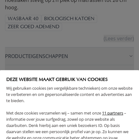
hoeslaken stevig op z’n plek op matrassen tot 26 cm
hoog.
WASBAAR 40
BIOLOGISCH KATOEN
ZEER GOED ADEMEND
(Lees verder)
PRODUCTEIGENSCHAPPEN
PLUS- EN MINPUNTEN
DEZE WEBSITE MAAKT GEBRUIK VAN COOKIES
Wij gebruiken cookies (en vergelijkbare technieken) om onze website
FAQ
te verbeteren en om gepersonaliseerde content en advertenties aan
te bieden.
RETOUREN
Met deze cookies verzamelen wij – samen met onze
11 partners
–
informatie over jouw surfgedrag, zowel op onze website als
daarbuiten. Denk hierbij aan een uniek bezoekers ID. Op basis
daarvan stellen we een persoonlijk profiel van je op. Zo kunnen we
de website en onze communicatie beter afstemmen op jouw