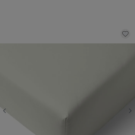
HOESLAKEN FLANEL | 90 X 200 CM | GROEN
27,
95
KLIK EN BESTEL
Aantal
Snelle levering
Voor 23:00 besteld, dezelfde dag
verzonden