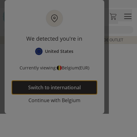
Ga naar hoofdinhoud
Klantbeoordelingen
4,50/5
Zoek
We detected you're in
DE LAATSTE ITEMS UIT VORIGE COLLECTIES | SHOP DE OUTLET
United States
Currently viewing:
Belgium
(EUR)
Switch to
international
Continue with
Belgium