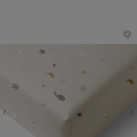
HOESLAKEN LEDIKANT 60 X 120 CM «SEA
LIFE» | BEIGE-ZAND
16,
95
Niet op voorraad
Informeer mij over beschikbaarheid
Dit product is tijdelijk uitverkocht