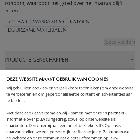
rondom, waardoor het goed over het matras blijft
zitten.
< 2 JAAR
WASBAAR 60
KATOEN
DUURZAME MATERIALEN
(Lees verder)
PRODUCTEIGENSCHAPPEN
PLUS- EN MINPUNTEN
DEZE WEBSITE MAAKT GEBRUIK VAN COOKIES
Wij gebruiken cookies (en vergelijkbare technieken) om onze website
te verbeteren en om gepersonaliseerde content en advertenties aan
FAQ
te bieden.
RETOUREN
Met deze cookies verzamelen wij – samen met onze
11 partners
–
informatie over jouw surfgedrag, zowel op onze website als
daarbuiten. Denk hierbij aan een uniek bezoekers ID. Op basis
daarvan stellen we een persoonlijk profiel van je op. Zo kunnen we
de website en onze communicatie beter afstemmen op jouw