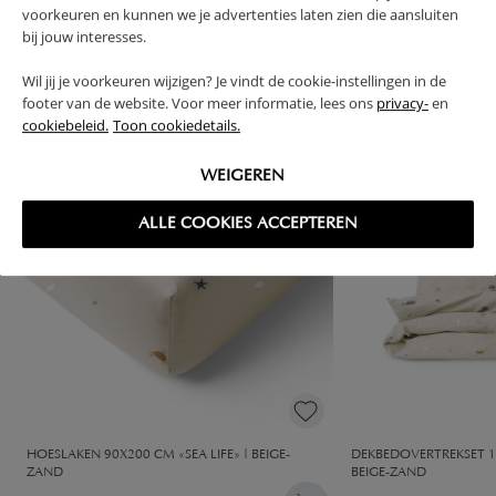
voorkeuren en kunnen we je advertenties laten zien die aansluiten
High-contrast mode
bij jouw interesses.
VAAK SAMEN GEKOCHT
Wil jij je voorkeuren wijzigen? Je vindt de cookie-instellingen in de
footer van de website. Voor meer informatie, lees ons
privacy-
en
cookiebeleid.
Toon cookiedetails.
WEIGEREN
ALLE COOKIES ACCEPTEREN
HOESLAKEN 90X200 CM «SEA LIFE» | BEIGE-
DEKBEDOVERTREKSET 14
ZAND
BEIGE-ZAND