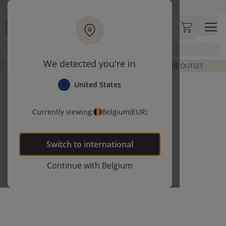
Ga naar hoofdinhoud
Bezoek onze concept store
Klantbeoordelingen
4,50/5
Zoek
We detected you're in
DE LAATSTE ITEMS UIT VORIGE COLLECTIES | SHOP DE OUTLET
United States
Currently viewing:
Belgium
(EUR)
Switch to
international
Continue with
Belgium