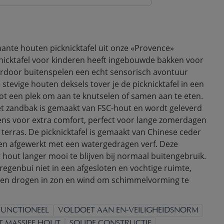
nte houten picknicktafel uit onze «Provence»
cknicktafel voor kinderen heeft ingebouwde bakken voor
rdoor buitenspelen een echt sensorisch avontuur
stevige houten deksels tover je de picknicktafel in een
 een plek om aan te knutselen of samen aan te eten.
et zandbak is gemaakt van FSC-hout en wordt geleverd
ens voor extra comfort, perfect voor lange zomerdagen
t terras. De picknicktafel is gemaakt van Chinese ceder
 en afgewerkt met een watergedragen verf. Deze
 hout langer mooi te blijven bij normaal buitengebruik.
 regenbui niet in een afgesloten en vochtige ruimte,
ten drogen in zon en wind om schimmelvorming te
FUNCTIONEEL
VOLDOET AAN EN-VEILIGHEIDSNORM
T MASSIEF HOUT
SOLIDE CONSTRUCTIE