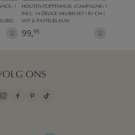
ANCE» |
HOUTEN POPPENHUIS «CAMPAGNE» |
HOUTEN P
INCL. 14-DELIGE MEUBELSET | 81 CM |
PRINSESSEN
EURIG
WIT & PASTELBLAUW
EN 10-DELI
99,
109,
95
95
VOLG ONS