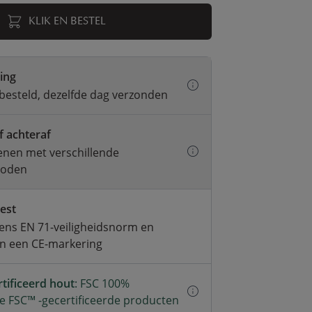
KLIK EN BESTEL
ring
besteld, dezelfde dag verzonden
f achteraf
kenen met verschillende
hoden
test
ens EN 71-veiligheidsnorm en
an een CE-markering
tificeerd hout
: FSC 100%
e FSC™ -gecertificeerde producten