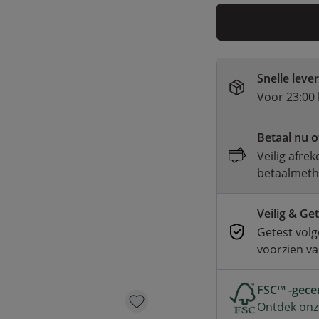
Snelle leve
Voor 23:00 
Betaal nu o
Veilig afre
betaalmet
Veilig & Ge
Getest volg
voorzien v
FSC™ -gecer
Ontdek onz