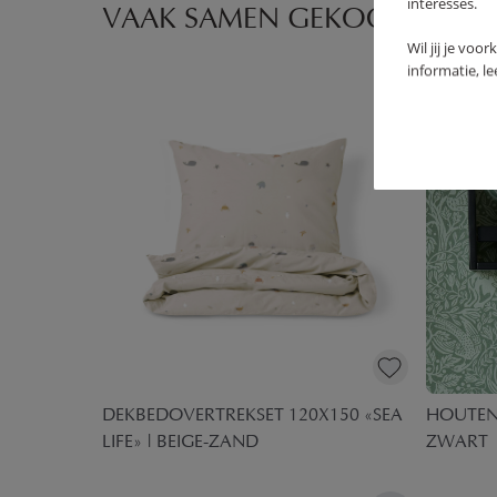
interesses.
VAAK SAMEN GEKOCHT
Wil jij je voo
informatie, l
X150
DEKBEDOVERTREKSET 120X150 «SEA
HOUTEN
LIFE» | BEIGE-ZAND
ZWART