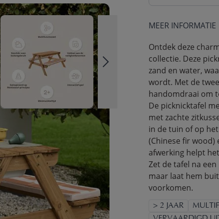
MEER INFORMATIE
Ontdek deze charma
collectie. Deze pi
zand en water, waa
wordt. Met de twee 
handomdraai om tot
De picknicktafel m
met zachte zitkuss
in de tuin of op he
(Chinese fir wood)
afwerking helpt het
Zet de tafel na een
maar laat hem bui
voorkomen.
> 2 JAAR
MULTI
VERVAARDIGD UI