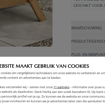
GESCHIKT VOOR A
WAARSCHUWING
PRODUCTEIGENSC
PLUS- EN MINPUN
EBSITE MAAKT GEBRUIK VAN COOKIES
FAQ
 cookies (en vergelijkbare technieken) om onze website te verbeteren en o
erde content en advertenties aan te bieden.
RETOUREN
kies verzamelen wij – samen met onze
11 partners
– informatie over jouw s
 website als daarbuiten. Denk hierbij aan een uniek bezoekers ID. Op basis
n persoonlijk profiel van je op. Zo kunnen we de website en onze communica
jouw voorkeuren en kunnen we je advertenties laten zien die aansluiten bi