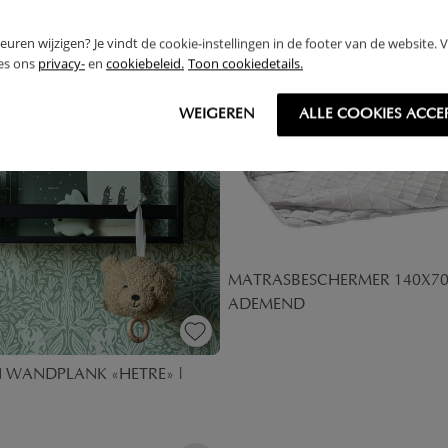
rkeuren wijzigen? Je vindt de cookie-instellingen in de footer van de website.
ees ons
privacy-
en
cookiebeleid.
Toon cookiedetails.
WEIGEREN
ALLE COOKIES ACCE
MATRASBESCHERMER 140X70
ADEMEND
 WANDPLANK «HETRE» |