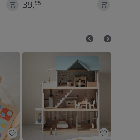
39,
14,
95
95