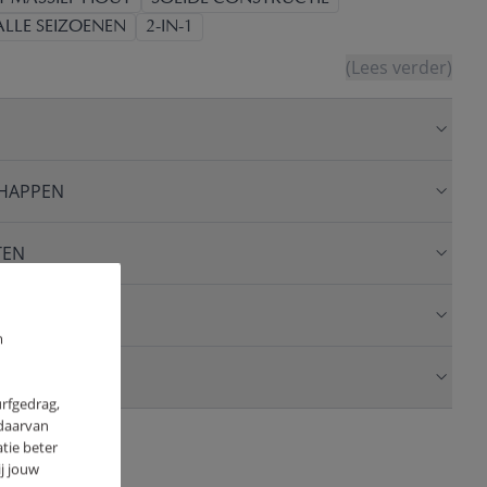
LLE SEIZOENEN
2-IN-1
(Lees verder)
HAPPEN
TEN
m
urfgedrag,
 daarvan
tie beter
j jouw