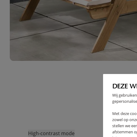
DEZE W
Wij gebruiken
gepersonalise
Met deze coo
zowel op onze
stellen we ee
afstemmen op 
High-contrast mode