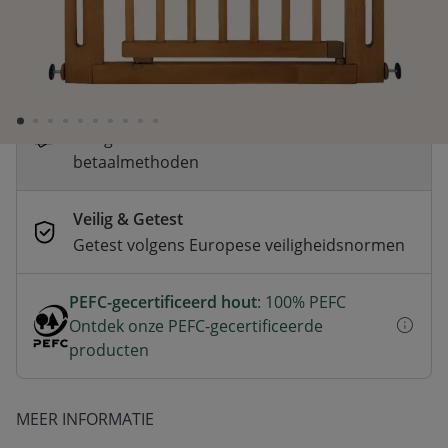
Snelle levering
Voor 23:00 besteld, dezelfde dag
verzonden
Betaal nu of achteraf
Veilig afrekenen met verschillende
betaalmethoden
Veilig & Getest
Getest volgens Europese veiligheidsnormen
PEFC-gecertificeerd hout
: 100% PEFC
Ontdek onze PEFC-gecertificeerde
producten
MEER INFORMATIE