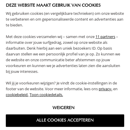
SOLIDE CONSTRUCTIE
DEZE WEBSITE MAAKT GEBRUIK VAN COOKIES
Wij gebruiken cookies (en vergelijkbare technieken) om onze website
(Lees verder)
te verbeteren en om gepersonaliseerde content en advertenties aan
te bieden.
WAARSCHUWING
Met deze cookies verzamelen wij – samen met onze
11 partners
–
informatie over jouw surfgedrag, zowel op onze website als
daarbuiten. Denk hierbij aan een uniek bezoekers ID. Op basis
PRODUCTEIGENSCHAPPEN
daarvan stellen we een persoonlijk profiel van je op. Zo kunnen we
de website en onze communicatie beter afstemmen op jouw
PLUS- EN MINPUNTEN
voorkeuren en kunnen we je advertenties laten zien die aansluiten
bij jouw interesses.
FAQ
Wil jij je voorkeuren wijzigen? Je vindt de cookie-instellingen in de
footer van de website. Voor meer informatie, lees ons
privacy-
en
cookiebeleid.
Toon cookiedetails.
RETOUREN
WEIGEREN
ALLE COOKIES ACCEPTEREN