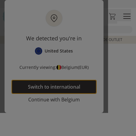
Ga naar hoofdinhoud
Bezoek onze concept store
Klantbeoordelingen
4,50/5
Zoek
We detected you're in
DE LAATSTE ITEMS UIT VORIGE COLLECTIES | SHOP DE OUTLET
United States
Currently viewing:
Belgium
(EUR)
Switch to
international
Continue with
Belgium