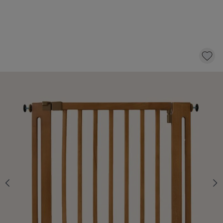
HOUTEN TRAPHEKJE | VERSTELBAAR 79-87
CM | WALNOOT
84,
95
KLIK EN BESTEL
Op voorraad