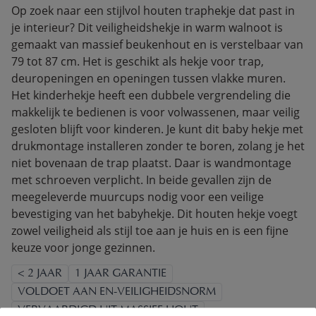
Op zoek naar een stijlvol houten traphekje dat past in
je interieur? Dit veiligheidshekje in warm walnoot is
gemaakt van massief beukenhout en is verstelbaar van
79 tot 87 cm. Het is geschikt als hekje voor trap,
deuropeningen en openingen tussen vlakke muren.
Het kinderhekje heeft een dubbele vergrendeling die
makkelijk te bedienen is voor volwassenen, maar veilig
gesloten blijft voor kinderen. Je kunt dit baby hekje met
drukmontage installeren zonder te boren, zolang je het
niet bovenaan de trap plaatst. Daar is wandmontage
met schroeven verplicht. In beide gevallen zijn de
meegeleverde muurcups nodig voor een veilige
bevestiging van het babyhekje. Dit houten hekje voegt
zowel veiligheid als stijl toe aan je huis en is een fijne
keuze voor jonge gezinnen.
< 2 JAAR
1 JAAR GARANTIE
VOLDOET AAN EN-VEILIGHEIDSNORM
VERVAARDIGD UIT MASSIEF HOUT