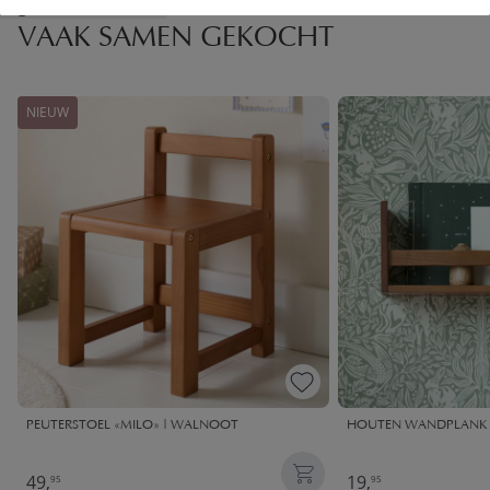
High-contrast mode
VAAK SAMEN GEKOCHT
NIEUW
PEUTERSTOEL «MILO» | WALNOOT
HOUTEN WANDPLANK 
49,
19,
95
95