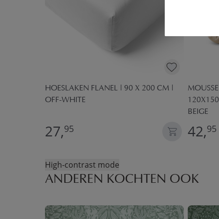
X 150 CM
HOESLAKEN FLANEL | 90 X 200 CM |
MOUSSE
AMEL
OFF-WHITE
120X150
BEIGE
27,
42,
95
95
High-contrast mode
ANDEREN KOCHTEN OOK