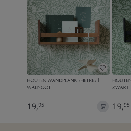
- LED |
HOUTEN WANDPLANK «HETRE» |
HOUTEN
WALNOOT
ZWART
19,
19,
95
95