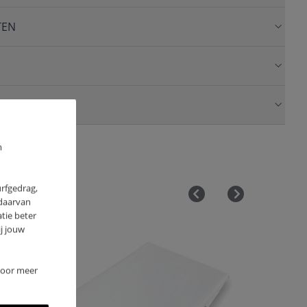
TEN
m
urfgedrag,
 daarvan
tie beter
j jouw
 Voor meer