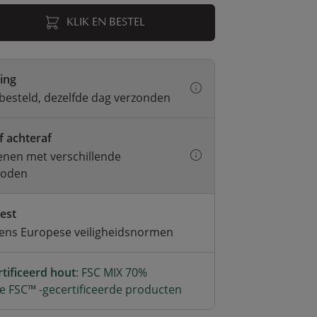
KLIK EN BESTEL
ring
besteld, dezelfde dag verzonden
f achteraf
kenen met verschillende
hoden
test
gens Europese veiligheidsnormen
tificeerd hout
: FSC MIX 70%
e FSC™ -gecertificeerde producten