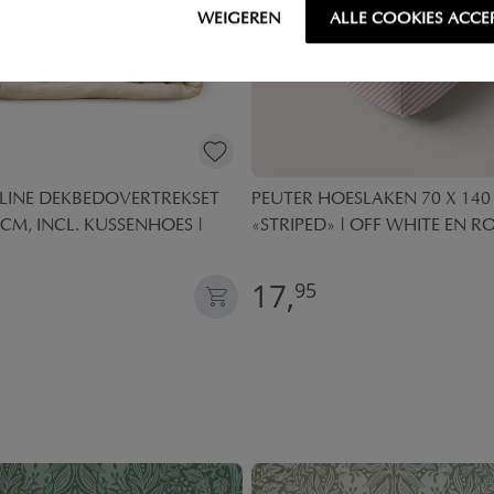
WEIGEREN
ALLE COOKIES ACCE
LINE DEKBEDOVERTREKSET
PEUTER HOESLAKEN 70 X 140
CM, INCL. KUSSENHOES |
«STRIPED» | OFF WHITE EN R
17,
95