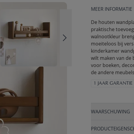
MEER INFORMATIE
De houten wandplan
praktische toevoe
walnootkleur brengt
moeiteloos bij vers
kinderkamer wandpl
wilt maken van de 
voor boeken, decor
de andere meubels 
1 JAAR GARANTIE
WAARSCHUWING
PRODUCTEIGENSC