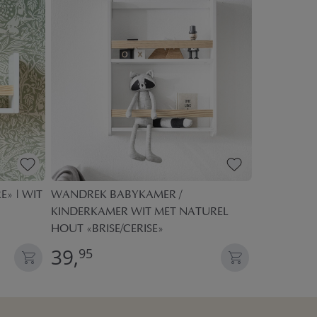
» | WIT
WANDREK BABYKAMER /
STOFFEN V
KINDERKAMER WIT MET NATUREL
CM | MEER
HOUT «BRISE/CERISE»
39,
14,
95
95