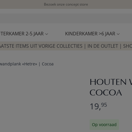
Bezoek onze concept store
Klantbeoordelingen
4,50/5
TERKAMER 2-5 JAAR
KINDERKAMER >6 JAAR
AATSTE ITEMS UIT VORIGE COLLECTIES | IN DE OUTLET | SH
wandplank «Hetre» | Cocoa
HOUTEN W
COCOA
19,
95
Op voorraad