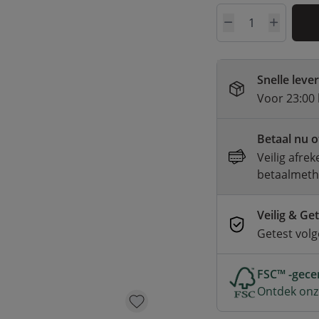
Aantal
Snelle leve
Voor 23:00 
Betaal nu o
Veilig afre
betaalmet
Veilig & Ge
Getest vol
FSC™ -gecer
Ontdek onz