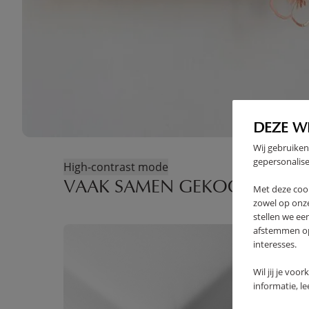
DEZE W
Wij gebruiken
gepersonalise
High-contrast mode
VAAK SAMEN GEKOCHT
Met deze coo
zowel op onze
stellen we ee
afstemmen op 
interesses.
Wil jij je voo
informatie, l