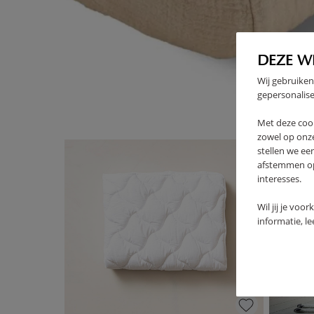
DEZE W
High-contrast mode
Wij gebruiken
VAAK SAMEN GEKOCHT
gepersonalise
Met deze coo
zowel op onze
stellen we ee
afstemmen op 
interesses.
Wil jij je voo
informatie, l