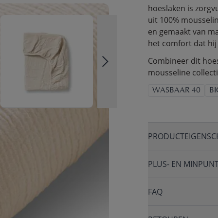
hoeslaken is zorgv
uit 100% mousselin
en gemaakt van mate
het comfort dat hij 
Combineer dit hoe
mousseline collecti
WASBAAR 40
B
PRODUCTEIGENSC
PLUS- EN MINPUN
FAQ