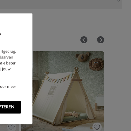
m
urfgedrag,
 daarvan
tie beter
j jouw
 Voor meer
PTEREN