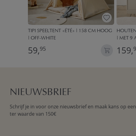
.
TIPI SPEELTENT «ÉTÉ» | 158 CM HOOG
HOUTEN 
| OFF-WHITE
| MET 9 
59,
159,
95
NIEUWSBRIEF
Schrijf je in voor onze nieuwsbrief en maak kans op ee
ter waarde van 150€