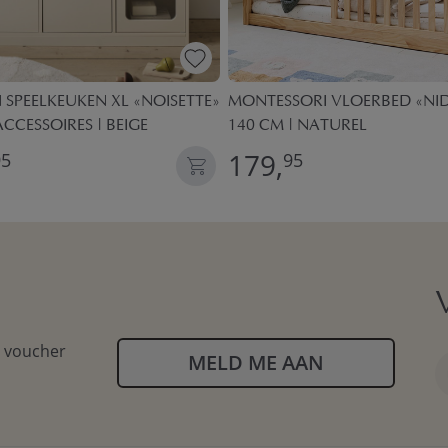
SPEELKEUKEN XL «NOISETTE»
MONTESSORI VLOERBED «NID»
ACCESSOIRES | BEIGE
140 CM | NATUREL
179,
95
95
n voucher
MELD ME AAN