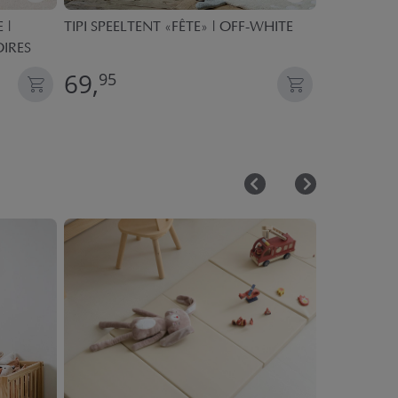
 |
TIPI SPEELTENT «FÊTE» | OFF-WHITE
BOEKENKIST
OIRES
69,
54,
95
95