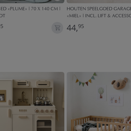
ED «PLUME» | 70 X 140 CM |
HOUTEN SPEELGOED GARAGE
OT
«MIEL» | INCL. LIFT & ACCESS
44,
95
95