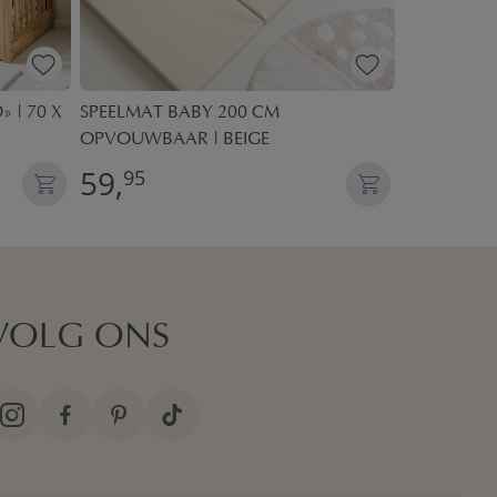
 | 70 X
SPEELMAT BABY 200 CM
ANTI-ALLE
OPVOUWBAAR | BEIGE
59,
24,
95
95
VOLG ONS