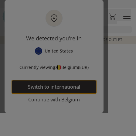
Ga naar hoofdinhoud
Bezoek onze concept store
Klantbeoordelingen
4,50/5
Zoek
We detected you're in
DE LAATSTE ITEMS UIT VORIGE COLLECTIES | SHOP DE OUTLET
United States
Currently viewing:
Belgium
(EUR)
Switch to
international
Continue with
Belgium