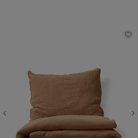
DEKBEDOVERTREKSET 140 X 200 CM |
MOUSSILINE KATOEN | CARAMEL
52,
95
KLIK EN BESTEL
Aantal
Op voorraad