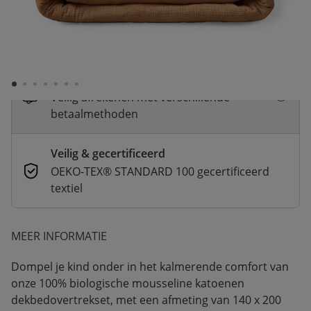
Snelle levering
Voor 23:00 besteld, dezelfde dag
verzonden
Betaal nu of achteraf
Veilig afrekenen met verschillende
betaalmethoden
Veilig & gecertificeerd
OEKO-TEX® STANDARD 100 gecertificeerd
textiel
MEER INFORMATIE
Dompel je kind onder in het kalmerende comfort van
onze 100% biologische mousseline katoenen
dekbedovertrekset, met een afmeting van 140 x 200