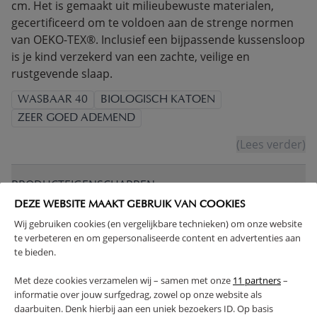
cm. Het is gemaakt uit milieubewuste materialen,
gecertificeerd om te voldoen aan de strenge normen
van OEKO-TEX®. Inclusief een bijpassende kussensloop
is je kind verzekerd van een zachte, veilige en
rustgevende slaap.
WASBAAR 40
BIOLOGISCH KATOEN
ZEER GOED ADEMEND
(Lees verder)
PRODUCTEIGENSCHAPPEN
DEZE WEBSITE MAAKT GEBRUIK VAN COOKIES
Wij gebruiken cookies (en vergelijkbare technieken) om onze website
PLUS- EN MINPUNTEN
te verbeteren en om gepersonaliseerde content en advertenties aan
te bieden.
FAQ
Met deze cookies verzamelen wij – samen met onze
11 partners
–
informatie over jouw surfgedrag, zowel op onze website als
RETOUREN
daarbuiten. Denk hierbij aan een uniek bezoekers ID. Op basis