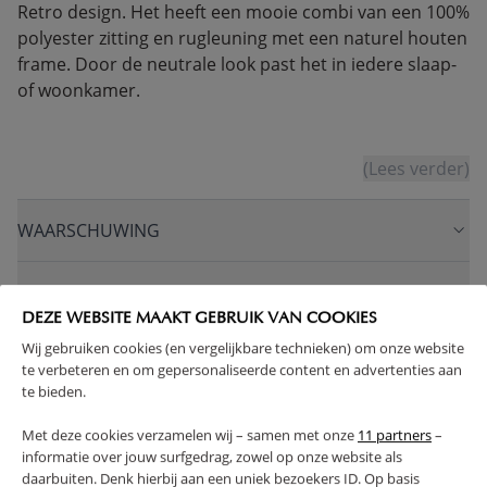
Retro design. Het heeft een mooie combi van een 100%
polyester zitting en rugleuning met een naturel houten
frame. Door de neutrale look past het in iedere slaap-
of woonkamer.
(Lees verder)
WAARSCHUWING
PRODUCTEIGENSCHAPPEN
DEZE WEBSITE MAAKT GEBRUIK VAN COOKIES
Wij gebruiken cookies (en vergelijkbare technieken) om onze website
PLUS- EN MINPUNTEN
te verbeteren en om gepersonaliseerde content en advertenties aan
te bieden.
FAQ
Met deze cookies verzamelen wij – samen met onze
11 partners
–
informatie over jouw surfgedrag, zowel op onze website als
RETOUREN
daarbuiten. Denk hierbij aan een uniek bezoekers ID. Op basis