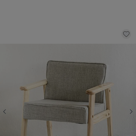
KINDERFAUTEUIL «RETRO» | GRIJS
49,
95
KLIK EN BESTEL
Op voorraad
Snelle levering