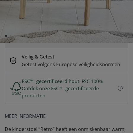
Voor 23:00 besteld, dezelfde dag
verzonden
Betaal nu of achteraf
Veilig afrekenen met verschillende
betaalmethoden
Veilig & Getest
Getest volgens Europese veiligheidsnormen
FSC™ -gecertificeerd hout
: FSC 100%
Ontdek onze FSC™ -gecertificeerde
producten
MEER INFORMATIE
De kinderstoel “Retro” heeft een onmiskenbaar warm,