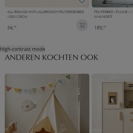
ALL-ROUND ANTI-ALLERGISCH PEUTERDEKBED
PEUTERBED «PLUME» | 7
150X120CM
WALNOOT
34,
189,
95
95
High-contrast mode
ANDEREN KOCHTEN OOK