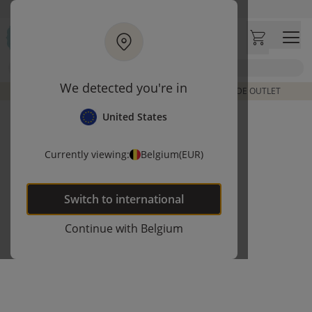
Ga naar hoofdinhoud
Bezoek onze concept store
Klantbeoordelingen
4,50/5
Zoek
We detected you're in
DE LAATSTE ITEMS UIT VORIGE COLLECTIES | SHOP DE OUTLET
United States
Currently viewing:
Belgium
(EUR)
Switch to
international
Continue with
Belgium