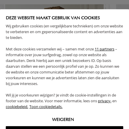
DEZE WEBSITE MAAKT GEBRUIK VAN COOKIES
Wij gebruiken cookies (en vergelijkbare technieken) om onze website
te verbeteren en om gepersonaliseerde content en advertenties aan
te bieden.
Met deze cookies verzamelen wij – samen met onze
11 partners
–
informatie over jouw surfgedrag, zowel op onze website als
daarbuiten. Denk hierbij aan een uniek bezoekers ID. Op basis
daarvan stellen we een persoonlijk profiel van je op. Zo kunnen we
de website en onze communicatie beter afstemmen op jouw
voorkeuren en kunnen we je advertenties laten zien die aansluiten
bij jouw interesses.
Wil jij je voorkeuren wijzigen? Je vindt de cookie-instellingen in de
footer van de website. Voor meer informatie, lees ons
privacy-
en
cookiebeleid.
Toon cookiedetails.
KINDERKAST «BOCCA NOVA» | WIT
KINDERBUREA
449,
269,
95
95
WEIGEREN