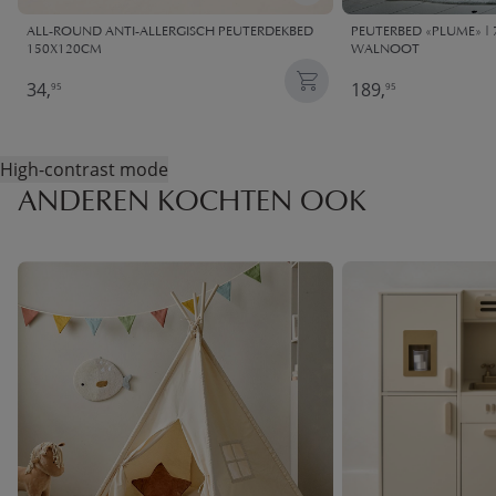
ALL-ROUND ANTI-ALLERGISCH PEUTERDEKBED
PEUTERBED «PLUME» | 7
150X120CM
WALNOOT
34,
189,
95
95
High-contrast mode
ANDEREN KOCHTEN OOK