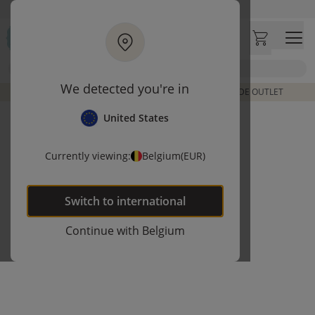
Ga naar hoofdinhoud
Bezoek onze concept store
Klantbeoordelingen
4,50/5
Zoek
We detected you're in
DE LAATSTE ITEMS UIT VORIGE COLLECTIES | SHOP DE OUTLET
United States
Currently viewing:
Belgium
(EUR)
Switch to
international
Continue with
Belgium