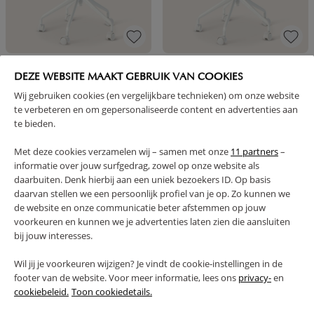
KINDERBUREAUSTOEL «CERISE» |
KINDERBUREAUSTOEL «CERISE» |
GRIJS
ROZE
DEZE WEBSITE MAAKT GEBRUIK VAN COOKIES
Wij gebruiken cookies (en vergelijkbare technieken) om onze website
109,
109,
95
95
te verbeteren en om gepersonaliseerde content en advertenties aan
te bieden.
Met deze cookies verzamelen wij – samen met onze
11 partners
–
informatie over jouw surfgedrag, zowel op onze website als
daarbuiten. Denk hierbij aan een uniek bezoekers ID. Op basis
daarvan stellen we een persoonlijk profiel van je op. Zo kunnen we
1 - 4 van 4 resultaten
de website en onze communicatie beter afstemmen op jouw
voorkeuren en kunnen we je advertenties laten zien die aansluiten
bij jouw interesses.
Wil jij je voorkeuren wijzigen? Je vindt de cookie-instellingen in de
HUISWERK? DAN EEN STEVIG
footer van de website. Voor meer informatie, lees ons
privacy-
en
cookiebeleid.
Toon cookiedetails.
SCANDINAVISCH BUREAU