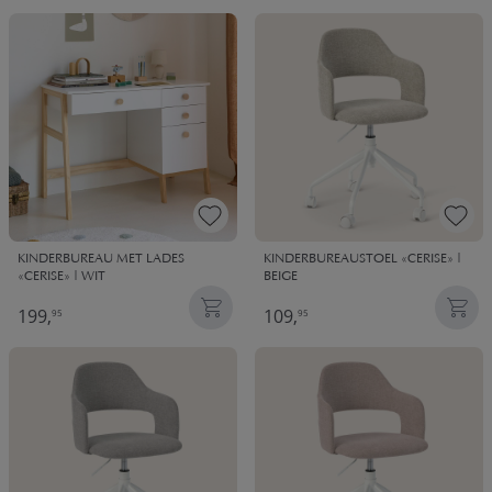
KINDERBUREAU MET LADES
KINDERBUREAUSTOEL «CERISE» |
«CERISE» | WIT
BEIGE
199,
109,
95
95